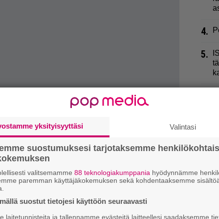
a
4.
P
5.
I
t
k
6.
J
r
P
vostamme yksityisyyttäsi
Valintasi
7.
V
A
semme suostumuksesi tarjotaksemme henkilökohtai
ökokemuksen
8.
P
lellisesti valitsemamme
88 teknologiakumppania
hyödynnämme henkilö
”
semme paremman käyttäjäkokemuksen sekä kohdentaaksemme sisältöä
a.
9.
P
ällä suostut tietojesi käyttöön seuraavasti
k
annu läskiä tyttöä, mutta tänään voisin kun oot niin
laitetunnisteita ja tallennamme evästeitä laitteellesi saadaksemme tie