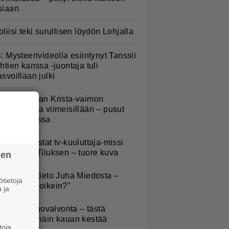
siaan
oliisi teki surullisen löydön Lohjalla
S: Mysteerivideolla esiintynyt Tanssii
ähtien kanssa -juontaja tuli
asvoillaan julki
anne Katajan Krista-vaimon
askausvatsa viimeisillään – pusut
uuhaparkissa
ieläkö muistat tv-kuuluttaja-missi
nna-Liisa Tiluksen – tuore kuva
sen
ysäyttävä tieto Juha Miedosta –
tietoja
Onko tämä oikein?”
 ja
oliisilla tehovalvonta – tästä
ysymys ja näin kauan kestää
toja