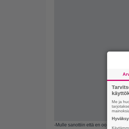
Ar
Tarvit
käytt
Me ja huo
tarjotak
mainoksi
Hyväksym
-Mulle sanottiin että en oo koskaan p
Käytämme 