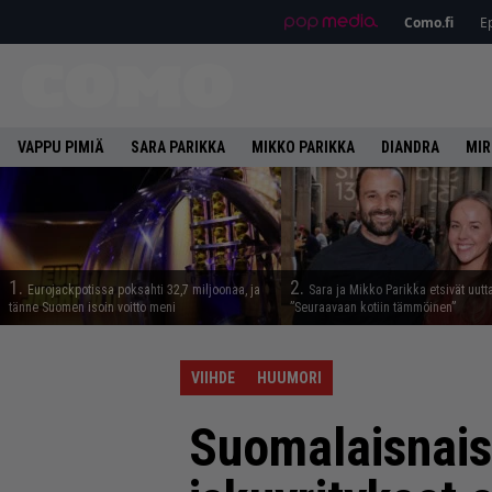
Como.fi
Ep
VAPPU PIMIÄ
SARA PARIKKA
MIKKO PARIKKA
DIANDRA
MIR
1.
2.
Eurojackpotissa poksahti 32,7 miljoonaa, ja
Sara ja Mikko Parikka etsivät uutt
tänne Suomen isoin voitto meni
”Seuraavaan kotiin tämmöinen”
VIIHDE
HUUMORI
Suomalaisnais