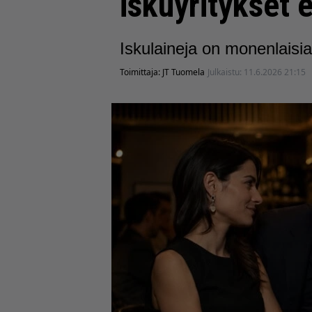
iskuyritykset 
Iskulaineja on monenlaisia
Toimittaja:
JT Tuomela
Julkaistu:
11.6.2026 21:15