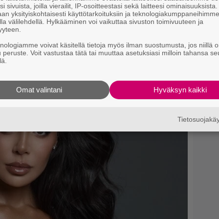
i sivuista, joilla vierailit, IP-osoitteestasi sekä laitteesi ominaisuuksista
kaan tätä läskiä…
an yksityiskohtaisesti käyttötarkoituksiin ja teknologiakumppaneihimm
nisystävälliset huulet.
la välilehdellä. Hylkääminen voi vaikuttaa sivuston toimivuuteen ja
kia Facebook-sivuillamme.
yyteen.
si
knologiamme voivat käsitellä tietoja myös ilman suostumusta, jos niillä o
u peruste. Voit vastustaa tätä tai muuttaa asetuksiasi milloin tahansa se
lä.
Omat valintani
Hyväksyn kaikki
Tietosuojak