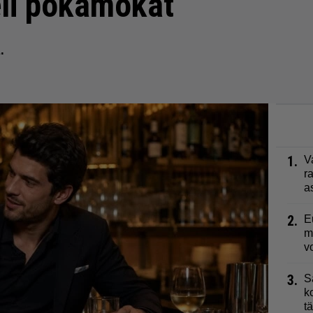
eli pokamokat
.
1.
V
r
a
2.
E
m
v
3.
S
k
t