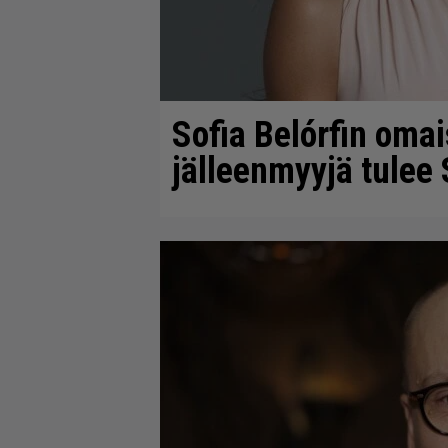
Sofia Belórfin oma
jälleenmyyjä tulee