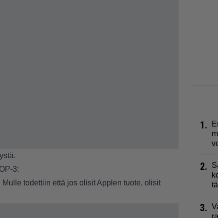
1.
E
m
v
ystä.
2.
S
TOP-3:
k
lle todettiin että jos olisit Applen tuote, olisit
t
3.
V
r