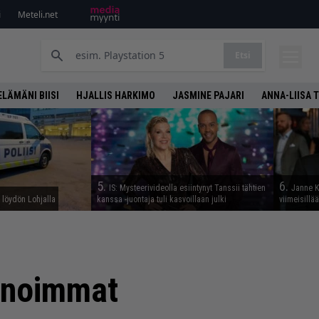
i
Meteli.net
Etsi
ELÄMÄNI BIISI
HJALLIS HARKIMO
JASMINE PAJARI
ANNA-LIISA 
5.
6.
IS: Mysteerivideolla esiintynyt Tanssii tähtien
Janne K
n löydön Lohjalla
kanssa -juontaja tuli kasvoillaan julki
viimeisillä
uonoimmat