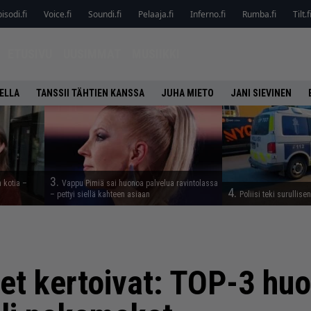
isodi.fi
Voice.fi
Soundi.fi
Pelaaja.fi
Inferno.fi
Rumba.fi
Tilt.f
ETUSIVU
UUSIMMAT
MUSIIKKI
ELLA
TANSSII TÄHTIEN KANSSA
JUHA MIETO
JANI SIEVINEN
3.
a kotia –
Vappu Pimiä sai huonoa palvelua ravintolassa
4.
– pettyi siellä kahteen asiaan
Poliisi teki surullise
et kertoivat: TOP-3 h