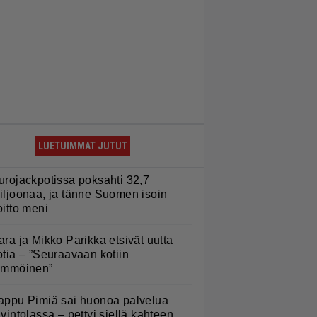
LUETUIMMAT JUTUT
urojackpotissa poksahti 32,7
iljoonaa, ja tänne Suomen isoin
oitto meni
ara ja Mikko Parikka etsivät uutta
otia – ”Seuraavaan kotiin
ämmöinen”
appu Pimiä sai huonoa palvelua
avintolassa – pettyi siellä kahteen