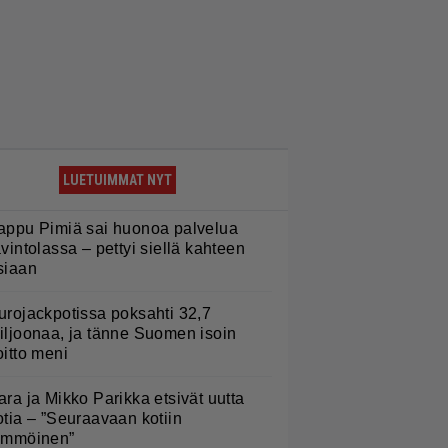
LUETUIMMAT NYT
appu Pimiä sai huonoa palvelua
avintolassa – pettyi siellä kahteen
siaan
urojackpotissa poksahti 32,7
iljoonaa, ja tänne Suomen isoin
oitto meni
ara ja Mikko Parikka etsivät uutta
otia – ”Seuraavaan kotiin
ämmöinen”