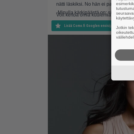
esimerkiks
nätti läskiksi. No hän ei pannu, aina
tutustuma
-Minulla kärkipäästä on: sinulla on pe
seuraaval
Voit kertoa omia kuulemiasi pokamo
käytettäv
Lisää Como.fi Googlen ensisijaiseksi lähteek
Jotkin te
oikeutett
välilehdel