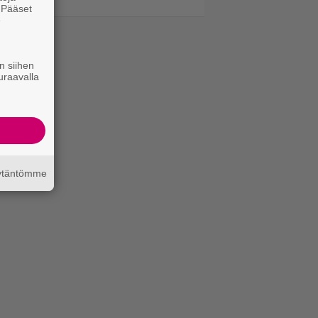
. Pääset
e
n siihen
uraavalla
äytäntömme