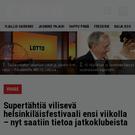
HJALLIS HARKIMO
JASMINE PAJARI
VAPPU PIMIÄ
FREDERIK
KAIJA KOO
1.
2.
Täällä pelattiin lauantain Loton ja Jokerin isot
IS: Hjalliksen ja Jasminen häissä
rahat – Tokmannilla, ABC:lla, netissä…
suomalainen supertähti
VIIHDE
Supertähtiä vilisevä
helsinkiläisfestivaali ensi viikolla
– nyt saatiin tietoa jatkoklubeista