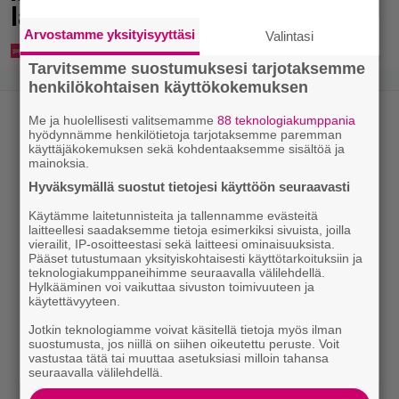
laiturilla
Arvostamme yksityisyyttäsi
Valintasi
Tarvitsemme suostumuksesi tarjotaksemme
henkilökohtaisen käyttökokemuksen
Me ja huolellisesti valitsemamme
88 teknologiakumppania
hyödynnämme henkilötietoja tarjotaksemme paremman
käyttäjäkokemuksen sekä kohdentaaksemme sisältöä ja
mainoksia.
Hyväksymällä suostut tietojesi käyttöön seuraavasti
Käytämme laitetunnisteita ja tallennamme evästeitä
laitteellesi saadaksemme tietoja esimerkiksi sivuista, joilla
vierailit, IP-osoitteestasi sekä laitteesi ominaisuuksista.
Pääset tutustumaan yksityiskohtaisesti käyttötarkoituksiin ja
teknologiakumppaneihimme seuraavalla välilehdellä.
Hylkääminen voi vaikuttaa sivuston toimivuuteen ja
käytettävyyteen.
Jotkin teknologiamme voivat käsitellä tietoja myös ilman
suostumusta, jos niillä on siihen oikeutettu peruste. Voit
vastustaa tätä tai muuttaa asetuksiasi milloin tahansa
seuraavalla välilehdellä.