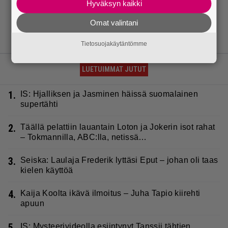
Hyväksyn kaikki
Omat valintani
Tietosuojakäytäntömme
LUETUIMMAT JUTUT
1.
IS: Hjalliksen ja Jasminen häissä suomalainen
supertähti
2.
Täällä pelattiin lauantain Loton ja Jokerin isot rahat
– Tokmannilla, ABC:lla, netissä…
3.
Seiska: Laulaja Frederik lyttäsi Eput – johan oli taas
kielen käyttöä
4.
Kaija Koolta ikävä ilmoitus – Juha Tapio kiirehti
apuun
5.
IS: Mysteerivideolla esiintynyt Tanssii tähtien