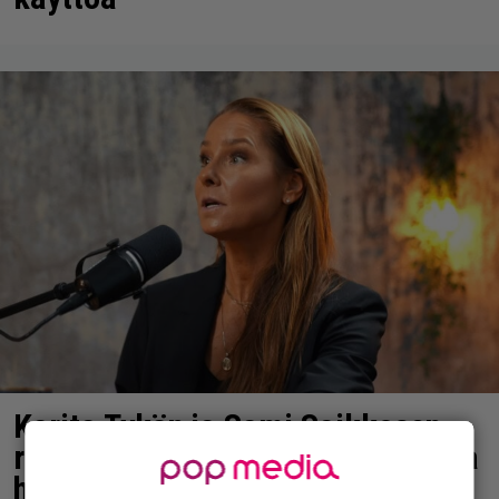
Karita Tykän ja Sami Saikkosen
rakkaus kukoistaa – vähäpukeista
hempeilyä ja leveitä virnistyksiä