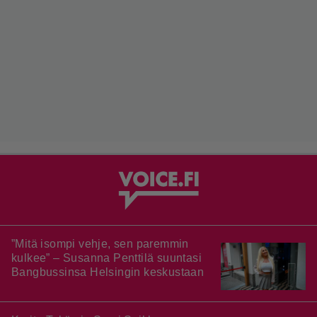
”Mitä isompi vehje, sen paremmin
kulkee” – Susanna Penttilä suuntasi
Bangbussinsa Helsingin keskustaan