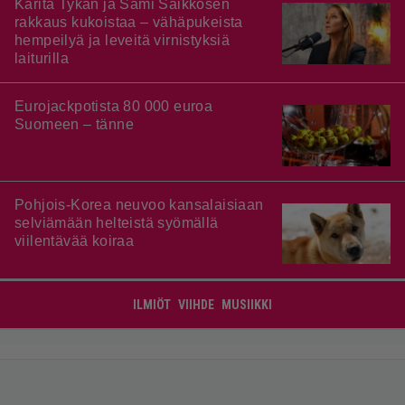
Karita Tykän ja Sami Saikkosen
rakkaus kukoistaa – vähäpukeista
hempeilyä ja leveitä virnistyksiä
laiturilla
Eurojackpotista 80 000 euroa
Suomeen – tänne
Pohjois-Korea neuvoo kansalaisiaan
selviämään helteistä syömällä
viilentävää koiraa
ILMIÖT
VIIHDE
MUSIIKKI