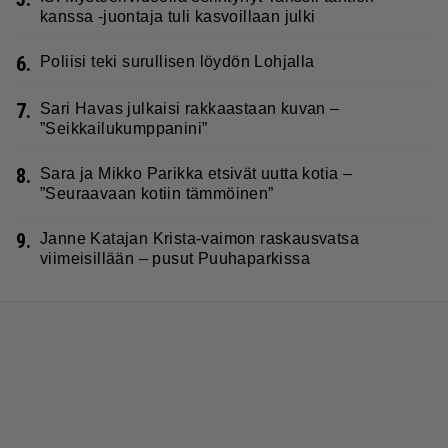
kanssa -juontaja tuli kasvoillaan julki
6.
Poliisi teki surullisen löydön Lohjalla
7.
Sari Havas julkaisi rakkaastaan kuvan –
”Seikkailukumppanini”
8.
Sara ja Mikko Parikka etsivät uutta kotia –
”Seuraavaan kotiin tämmöinen”
9.
Janne Katajan Krista-vaimon raskausvatsa
viimeisillään – pusut Puuhaparkissa