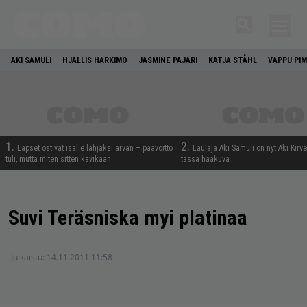
AKI SAMULI
HJALLIS HARKIMO
JASMINE PAJARI
KATJA STÅHL
VAPPU PIM
1.
2.
Lapset ostivat isälle lahjaksi arvan – päävoitto
Laulaja Aki Samuli on nyt Aki Kirv
tuli, mutta miten sitten kävikään
tässä hääkuva
Suvi Teräsniska myi platinaa
Julkaistu:
14.11.2011 11:58