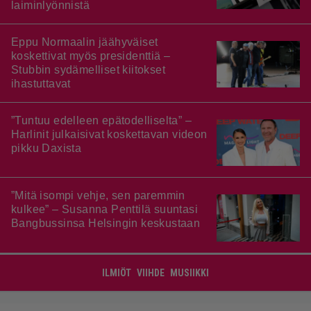
laiminlyönnistä
Eppu Normaalin jäähyväiset
koskettivat myös presidenttiä –
Stubbin sydämelliset kiitokset
ihastuttavat
”Tuntuu edelleen epätodelliselta” –
Harlinit julkaisivat koskettavan videon
pikku Daxista
”Mitä isompi vehje, sen paremmin
kulkee” – Susanna Penttilä suuntasi
Bangbussinsa Helsingin keskustaan
ILMIÖT
VIIHDE
MUSIIKKI