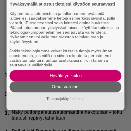
Hyväksymällä suostut tietojesi käyttöön seuraavasti
Käytämme laitetunnisteita ja tallennamme evästeitä
laitteellesi saadaksemme tietoja esimerkiksi sivuista, joilla
vierailit, IP-osoitteestasi sekä laitteesi ominaisuuksista.
Pääset tutustumaan yksityiskohtaisesti käyttötarkoituksiin ja
teknologiakumppaneihimme seuraavalla välilehdellä.
Hylkääminen voi vaikuttaa sivuston toimivuuteen ja
käytettävyyteen.
Jotkin teknologiamme voivat käsitellä tietoja myös ilman
suostumusta, jos niillä on siihen oikeutettu peruste. Voit
LUETUIMMAT JUTUT
vastustaa tätä tai muuttaa asetuksiasi milloin tahansa
seuraavalla välilehdellä.
1.
Lapset ostivat isälle lahjaksi arvan – päävoitto tuli,
Hyväksyn kaikki
mutta miten sitten kävikään
Omat valintani
2.
Laulaja Aki Samuli on nyt Aki Kirvesniemi – tässä
hääkuva
Tietosuojakäytäntömme
3.
Näky pullonpalautusautomaatilla hekotuttaa – joku
taatusti repinyt tahallaan