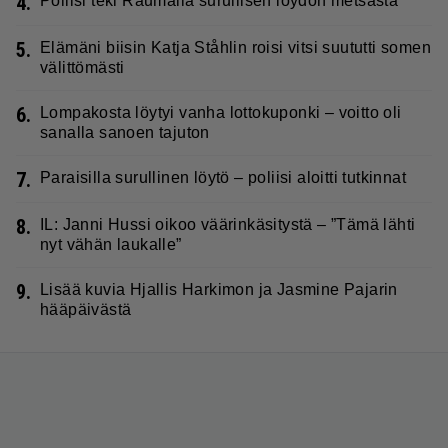
4.
Poliisi teki Raumalla surullisen löydön metsästä
5.
Elämäni biisin Katja Ståhlin roisi vitsi suututti somen
välittömästi
6.
Lompakosta löytyi vanha lottokuponki – voitto oli
sanalla sanoen tajuton
7.
Paraisilla surullinen löytö – poliisi aloitti tutkinnat
8.
IL: Janni Hussi oikoo väärinkäsitystä – ”Tämä lähti
nyt vähän laukalle”
9.
Lisää kuvia Hjallis Harkimon ja Jasmine Pajarin
hääpäivästä