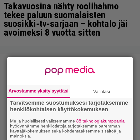
Takavuosina nähty roolihahmo
tekee paluun suomalaisten
suosikki-tv-sarjaan – kohtalo jäi
avoimeksi 8 vuotta sitten
Arvostamme yksityisyyttäsi
Valintasi
Tarvitsemme suostumuksesi tarjotaksemme
henkilökohtaisen käyttökokemuksen
Me ja huolellisesti valitsemamme
88 teknologiakumppania
hyödynnämme henkilötietoja tarjotaksemme paremman
käyttäjäkokemuksen sekä kohdentaaksemme sisältöä ja
mainoksia.