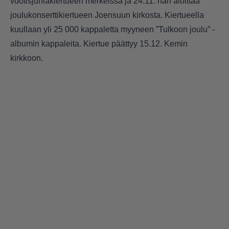
vuotisjuhlakiertueen merkeissä ja 24.11. hän aloittaa
joulukonserttikiertueen Joensuun kirkosta. Kiertueella
kuullaan yli 25 000 kappaletta myyneen ”Tulkoon joulu” -
albumin kappaleita. Kiertue päättyy 15.12. Kemin
kirkkoon.