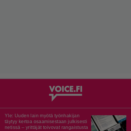
Yle: Uuden lain myötä työnhakijan
täytyy kertoa osaamisestaan julkisesti
netissä – yrittäjät toivovat rangaistusta