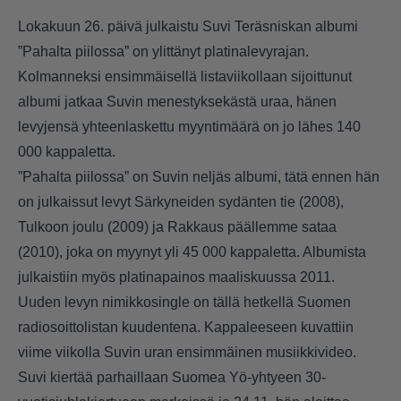
Lokakuun 26. päivä julkaistu Suvi Teräsniskan albumi
”Pahalta piilossa” on ylittänyt platinalevyrajan.
Kolmanneksi ensimmäisellä listaviikollaan sijoittunut
albumi jatkaa Suvin menestyksekästä uraa, hänen
levyjensä yhteenlaskettu myyntimäärä on jo lähes 140
000 kappaletta.
”Pahalta piilossa” on Suvin neljäs albumi, tätä ennen hän
on julkaissut levyt Särkyneiden sydänten tie (2008),
Tulkoon joulu (2009) ja Rakkaus päällemme sataa
(2010), joka on myynyt yli 45 000 kappaletta. Albumista
julkaistiin myös platinapainos maaliskuussa 2011.
Uuden levyn nimikkosingle on tällä hetkellä Suomen
radiosoittolistan kuudentena. Kappaleeseen kuvattiin
viime viikolla Suvin uran ensimmäinen musiikkivideo.
Suvi kiertää parhaillaan Suomea Yö-yhtyeen 30-