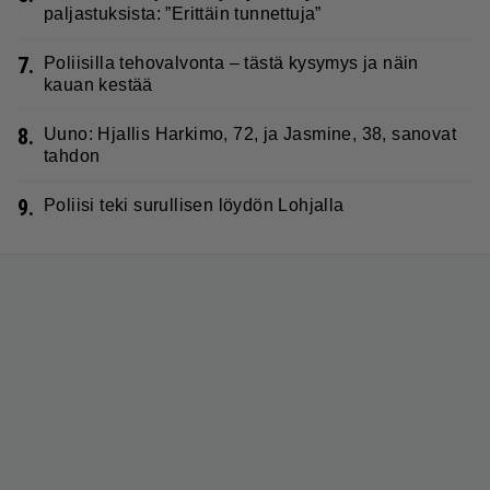
paljastuksista: ”Erittäin tunnettuja”
7.
Poliisilla tehovalvonta – tästä kysymys ja näin
kauan kestää
8.
Uuno: Hjallis Harkimo, 72, ja Jasmine, 38, sanovat
tahdon
9.
Poliisi teki surullisen löydön Lohjalla