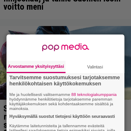
voitto meni
Arvostamme yksityisyyttäsi
Valintasi
Tarvitsemme suostumuksesi tarjotaksemme
henkilökohtaisen käyttökokemuksen
Me ja huolellisesti valitsemamme
88 teknologiakumppania
hyödynnämme henkilötietoja tarjotaksemme paremman
käyttäjäkokemuksen sekä kohdentaaksemme sisältöä ja
Scifihetki: Ilmaiskatselussa 100
mainoksia.
miljoonan dollarin
Hyväksymällä suostut tietojesi käyttöön seuraavasti
supersankarielokuva – sai
Käytämme laitetunnisteita ja tallennamme evästeitä
laitteellesi saadaksemme tietoja esimerkiksi sivuista, joilla