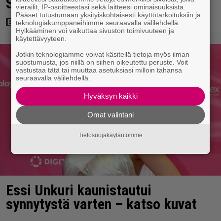
Suomessa 4017 katsojaa
vierailit, IP-osoitteestasi sekä laitteesi ominaisuuksista.
Pääset tutustumaan yksityiskohtaisesti käyttötarkoituksiin ja
teknologiakumppaneihimme seuraavalla välilehdellä.
Hylkääminen voi vaikuttaa sivuston toimivuuteen ja
käytettävyyteen.
Jotkin teknologiamme voivat käsitellä tietoja myös ilman
suostumusta, jos niillä on siihen oikeutettu peruste. Voit
vastustaa tätä tai muuttaa asetuksiasi milloin tahansa
seuraavalla välilehdellä.
Hyväksyn kaikki
Omat valintani
Tietosuojakäytäntömme
Essi Unkuri kaunistautui
synnytystä varten – katso kuvat