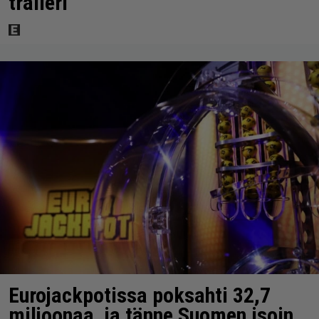
traileri
Eurojackpotissa poksahti 32,7
miljoonaa, ja tänne Suomen isoin