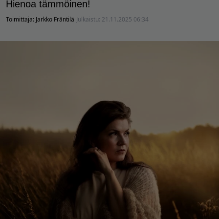
Hienoa tämmöinen!
Toimittaja:
Jarkko Fräntilä
Julkaistu:
21.11.2025 06:34