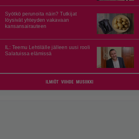
Syötkö perunoita näin? Tutkijat
löysivät yhteyden vakavaan
kansansairauteen
IL: Teemu Lehtilälle jälleen uusi rooli
Salatuissa elämissä
ILMIÖT
VIIHDE
MUSIIKKI