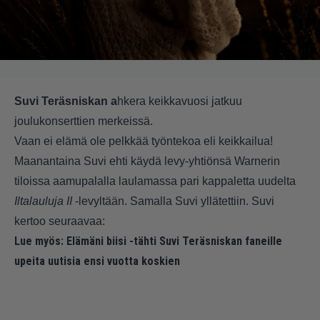
Suvi Teräsniskan a
hkera keikkavuosi jatkuu
joulukonserttien merkeissä.
Vaan ei elämä ole pelkkää työntekoa eli keikkailua!
Maanantaina Suvi ehti käydä levy-yhtiönsä Warnerin
tiloissa aamupalalla laulamassa pari kappaletta uudelta
Iltalauluja II
-levyltään. Samalla Suvi yllätettiin. Suvi
kertoo seuraavaa:
Lue myös:
Elämäni biisi -tähti Suvi Teräsniskan faneille
upeita uutisia ensi vuotta koskien