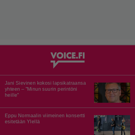
Jani Sievinen kokosi lapsikatraansa
yhteen – ”Minun suurin perintöni
heille”
Eppu Normaalin viimeinen konsertti
esitetään Ylellä