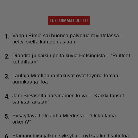
LUETUIMMAT JUTUT
1.
Vappu Pimiä sai huonoa palvelua ravintolassa –
pettyi siellä kahteen asiaan
2.
Diandra julkaisi upeita kuvia Helsingistä – ”Puitteet
kohdillaan”
3.
Laulaja Mirellan rantakuvat ovat täynnä lomaa,
aurinkoa ja iloa
4.
Jani Sieviseltä harvinainen kuva – ”Kaikki lapset
samaan aikaan”
5.
Pysäyttävä tieto Juha Miedosta – ”Onko tämä
oikein?”
6.
Elämäni biisi jatkuu syksyllä – nyt saatiin lisätietoa