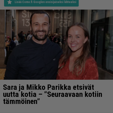
Lisää Como.fi Googlen ensisijaiseksi lähteeksi
Sara ja Mikko Parikka etsivät
uutta kotia – ”Seuraavaan kotiin
tämmöinen”