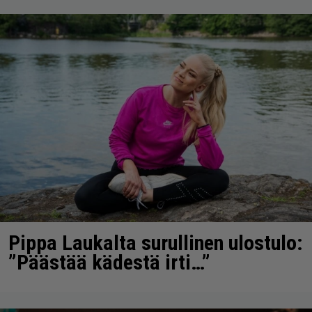
Pippa Laukalta surullinen ulostulo:
”Päästää kädestä irti…”