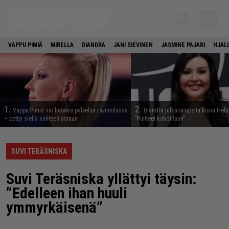
VAPPU PIMIÄ
MIRELLA
DIANDRA
JANI SIEVINEN
JASMINE PAJARI
HJAL
1.
2.
Vappu Pimiä sai huonoa palvelua ravintolassa
Diandra julkaisi upeita kuvia Hels
– pettyi siellä kahteen asiaan
”Puitteet kohdillaan”
SUVI TERÄSNISKA
Suvi Teräsniska yllättyi täysin:
”Edelleen ihan huuli
ymmyrkäisenä”