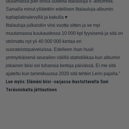
laulamassa pari biisiä uudelta Iltalauluja II -albumilta.
Samalla minut yllätettiin edellisen Iltalauluja-albumin
tuplaplatinalevyllä ja kakulla ♥️
Iltalauluja julkaistiin viisi vuotta sitten ja se myi
muutamassa kuukaudessa 10 000 kpl fyysisenä ja sitä on
striimattu nyt yli 40 000 000 kertaa eri
suoratoistopalveluissa. Edelleen ihan huuli
ymmyrkäisenä seurailen välillä statistiikkaa kun albumin
jokainen biisi soi tuhansia kertoja päivässä. Ei me sitä
ajateltu kun tammikuussa 2020 sitä tehtiin Lerin pajalla.”
Lue myös:
Elämäni biisi -sarjassa ihastuttavalta Suvi
Teräsniskalta jättiuutinen