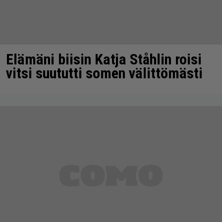
Elämäni biisin Katja Ståhlin roisi
vitsi suututti somen välittömästi