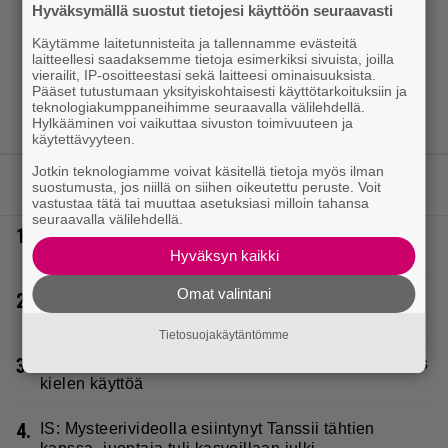
Hyväksymällä suostut tietojesi käyttöön seuraavasti
Käytämme laitetunnisteita ja tallennamme evästeitä
laitteellesi saadaksemme tietoja esimerkiksi sivuista, joilla
vierailit, IP-osoitteestasi sekä laitteesi ominaisuuksista.
Pääset tutustumaan yksityiskohtaisesti käyttötarkoituksiin ja
teknologiakumppaneihimme seuraavalla välilehdellä.
Hylkääminen voi vaikuttaa sivuston toimivuuteen ja
käytettävyyteen.
Jotkin teknologiamme voivat käsitellä tietoja myös ilman
LUETUIMMAT JUTUT
suostumusta, jos niillä on siihen oikeutettu peruste. Voit
vastustaa tätä tai muuttaa asetuksiasi milloin tahansa
seuraavalla välilehdellä.
1.
Täällä pelattiin lauantain Loton ja Jokerin isot rahat
– Tokmannilla, ABC:lla, netissä…
Hyväksyn kaikki
Omat valintani
2.
IS: Hjalliksen ja Jasminen häissä suomalainen
supertähti
Tietosuojakäytäntömme
3.
Seiska: Laulaja Frederik lyttäsi Eput – johan oli taas
kielen käyttöä
4.
IS: Mysteerivideolla esiintynyt Tanssii tähtien