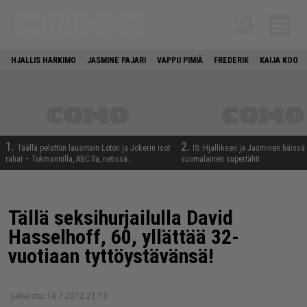
HJALLIS HARKIMO
JASMINE PAJARI
VAPPU PIMIÄ
FREDERIK
KAIJA KOO
1.
2.
Täällä pelattiin lauantain Loton ja Jokerin isot
IS: Hjalliksen ja Jasminen häissä
rahat – Tokmannilla, ABC:lla, netissä…
suomalainen supertähti
Tällä seksihurjailulla David
Hasselhoff, 60, yllättää 32-
vuotiaan tyttöystävänsä!
Julkaistu:
14.7.2012 21:13