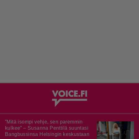
”Mitä isompi vehje, sen paremmin
kulkee” – Susanna Penttilä suuntasi
Bangbussinsa Helsingin keskustaan