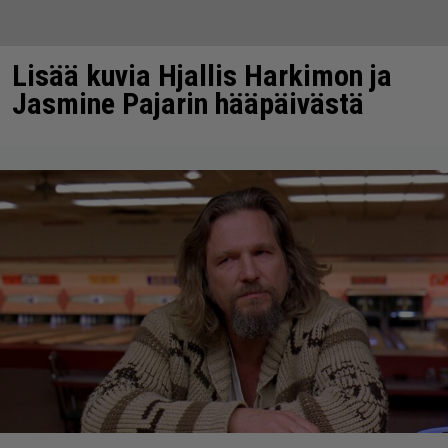
Lisää kuvia Hjallis Harkimon ja
Jasmine Pajarin hääpäivästä