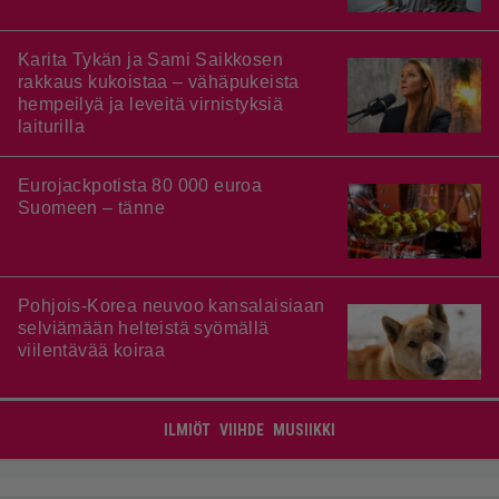
Karita Tykän ja Sami Saikkosen
rakkaus kukoistaa – vähäpukeista
hempeilyä ja leveitä virnistyksiä
laiturilla
Eurojackpotista 80 000 euroa
Suomeen – tänne
Pohjois-Korea neuvoo kansalaisiaan
selviämään helteistä syömällä
viilentävää koiraa
ILMIÖT
VIIHDE
MUSIIKKI