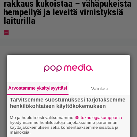
rakkaus kukoistaa – vähäpukeista
hempeilyä ja leveitä virnistyksiä
laiturilla
Arvostamme yksityisyyttäsi
Valintasi
Tarvitsemme suostumuksesi tarjotaksemme
henkilökohtaisen käyttökokemuksen
Me ja huolellisesti valitsemamme
88 teknologiakumppania
hyödynnämme henkilötietoja tarjotaksemme paremman
käyttäjäkokemuksen sekä kohdentaaksemme sisältöä ja
mainoksia.