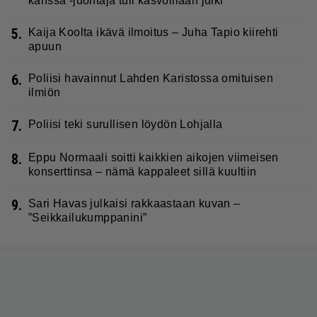
kanssa -juontaja tuli kasvoillaan julki
5.
Kaija Koolta ikävä ilmoitus – Juha Tapio kiirehti
apuun
6.
Poliisi havainnut Lahden Karistossa omituisen
ilmiön
7.
Poliisi teki surullisen löydön Lohjalla
8.
Eppu Normaali soitti kaikkien aikojen viimeisen
konserttinsa – nämä kappaleet sillä kuultiin
9.
Sari Havas julkaisi rakkaastaan kuvan –
”Seikkailukumppanini”