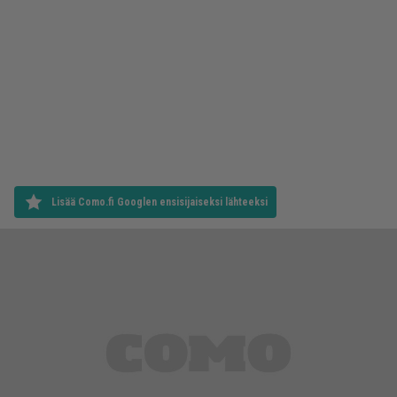
Lisää Como.fi Googlen ensisijaiseksi lähteeksi