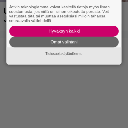
Jotkin teknologiamme voivat käsitellä tietoja myös ilman
Uuno: Hjallis Harkimo, 72, ja
suostumusta, jos niillä on siihen oikeutettu peruste. Voit
Jasmine, 38, sanovat tahdon
vastustaa tätä tai muuttaa asetuksiasi milloin tahansa
seuraavalla välilehdellä.
Hyväksyn kaikki
Omat valintani
Tietosuojakäytäntömme