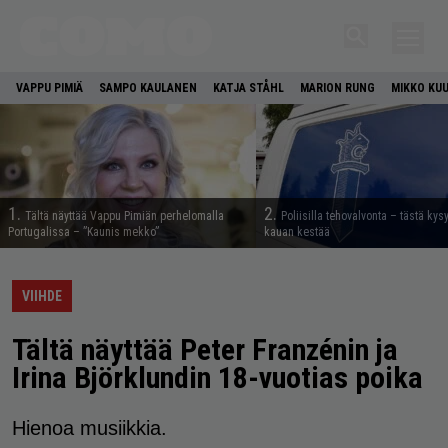
VAPPU PIMIÄ
SAMPO KAULANEN
KATJA STÅHL
MARION RUNG
MIKKO KU
1.
2.
Tältä näyttää Vappu Pimiän perhelomalla
Poliisilla tehovalvonta – tästä kys
Portugalissa – ”Kaunis mekko”
kauan kestää
VIIHDE
Tältä näyttää Peter Franzénin ja
Irina Björklundin 18-vuotias poika
Hienoa musiikkia.