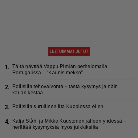
LUETUIMMAT JUTUT
1.
Tältä näyttää Vappu Pimiän perhelomalla
Portugalissa – ”Kaunis mekko”
2.
Poliisilla tehovalvonta – tästä kysymys ja näin
kauan kestää
3.
Poliisilla surullinen ilta Kuopiossa eilen
4.
Katja Ståhl ja Mikko Kuustonen jälleen yhdessä –
herättää kysymyksiä myös julkkiksilta