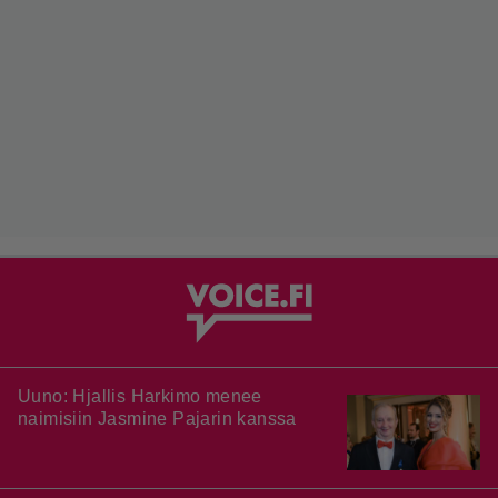
Uuno: Hjallis Harkimo menee
naimisiin Jasmine Pajarin kanssa