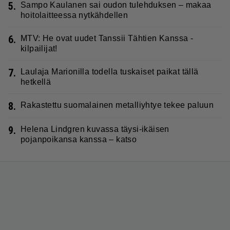
5.
Sampo Kaulanen sai oudon tulehduksen – makaa
hoitolaitteessa nytkähdellen
6.
MTV: He ovat uudet Tanssii Tähtien Kanssa -
kilpailijat!
7.
Laulaja Marionilla todella tuskaiset paikat tällä
hetkellä
8.
Rakastettu suomalainen metalliyhtye tekee paluun
9.
Helena Lindgren kuvassa täysi-ikäisen
pojanpoikansa kanssa – katso