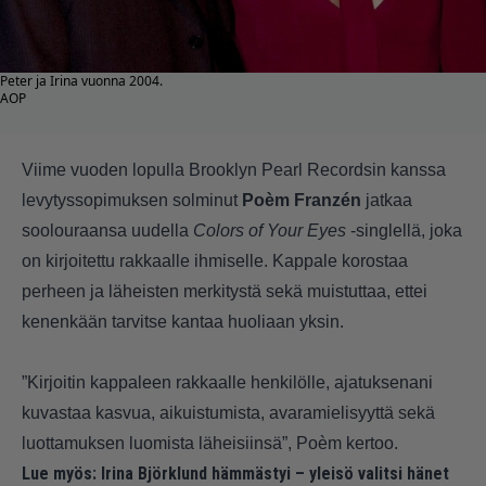
Peter ja Irina vuonna 2004.
AOP
Viime vuoden lopulla Brooklyn Pearl Recordsin kanssa
levytyssopimuksen solminut
Poèm Franzén
jatkaa
soolouraansa uudella
Colors of Your Eyes
-singlellä, joka
on kirjoitettu rakkaalle ihmiselle. Kappale korostaa
perheen ja läheisten merkitystä sekä muistuttaa, ettei
kenenkään tarvitse kantaa huoliaan yksin.
”Kirjoitin kappaleen rakkaalle henkilölle, ajatuksenani
kuvastaa kasvua, aikuistumista, avaramielisyyttä sekä
luottamuksen luomista läheisiinsä”, Poèm kertoo.
Lue myös:
Irina Björklund hämmästyi – yleisö valitsi hänet