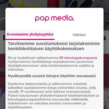
Arvostamme yksityisyyttäsi
Valintasi
Erittäin vaarallinen kuski Ulvilassa
Tarvitsemme suostumuksesi tarjotaksemme
henkilökohtaisen käyttökokemuksen
Me ja huolellisesti valitsemamme
88 teknologiakumppania
hyödynnämme henkilötietoja tarjotaksemme paremman
käyttäjäkokemuksen sekä kohdentaaksemme sisältöä ja
mainoksia.
Hyväksymällä suostut tietojesi käyttöön seuraavasti
Käytämme laitetunnisteita ja tallennamme evästeitä
laitteellesi saadaksemme tietoja esimerkiksi sivuista, joilla
vierailit, IP-osoitteestasi sekä laitteesi ominaisuuksista.
Pääset tutustumaan yksityiskohtaisesti käyttötarkoituksiin ja
teknologiakumppaneihimme seuraavalla välilehdellä.
Hylkääminen voi vaikuttaa sivuston toimivuuteen ja
käytettävyyteen.