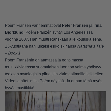
Poèm Franzén vanhemmat ovat
Peter Franzén
ja
Irina
Björklund
. Poèm Franzén syntyi Los Angelesissa
vuonna 2007. Hän muutti Ranskaan alle kouluikäisenä.
13-vuotiaana hän julkaisi esikoiskirjansa
Natasha’s Tale
– Book 1
.
Poèm Franzénin ohjaamassa ja editoimassa
musiikkivideossa suomalaisen luonnon voima yhdistyy
teoksen mytologisiin piirteisiin värimaailmoilla leikitellen.
Videolta näet, miltä Poèm näyttää. Ja onhan tämä myös
hyvää musiikkia!