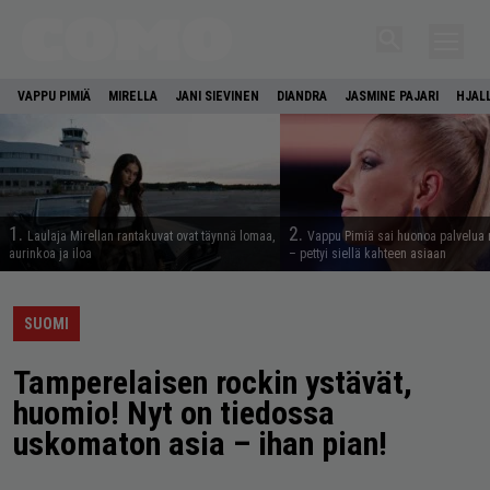
VAPPU PIMIÄ
MIRELLA
JANI SIEVINEN
DIANDRA
JASMINE PAJARI
HJAL
1.
2.
Laulaja Mirellan rantakuvat ovat täynnä lomaa,
Vappu Pimiä sai huonoa palvelua 
aurinkoa ja iloa
– pettyi siellä kahteen asiaan
SUOMI
Tamperelaisen rockin ystävät,
huomio! Nyt on tiedossa
uskomaton asia – ihan pian!