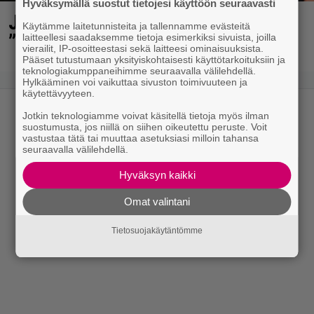
Hyväksymällä suostut tietojesi käyttöön seuraavasti
Jani Sieviseltä harvinainen kuva –
Käytämme laitetunnisteita ja tallennamme evästeitä
”Kaikki lapset samaan aikaan”
laitteellesi saadaksemme tietoja esimerkiksi sivuista, joilla
vierailit, IP-osoitteestasi sekä laitteesi ominaisuuksista.
Pääset tutustumaan yksityiskohtaisesti käyttötarkoituksiin ja
teknologiakumppaneihimme seuraavalla välilehdellä.
Hylkääminen voi vaikuttaa sivuston toimivuuteen ja
käytettävyyteen.
Jotkin teknologiamme voivat käsitellä tietoja myös ilman
suostumusta, jos niillä on siihen oikeutettu peruste. Voit
vastustaa tätä tai muuttaa asetuksiasi milloin tahansa
seuraavalla välilehdellä.
Hyväksyn kaikki
Omat valintani
Tietosuojakäytäntömme