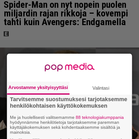
Spider-Man on nyt nopein puolen
miljardin rajan rikkoja – kovempi
tahti kuin Avengers: Endgamella
Arvostamme yksityisyyttäsi
Valintasi
Tarvitsemme suostumuksesi tarjotaksemme
henkilökohtaisen käyttökokemuksen
Me ja huolellisesti valitsemamme
88 teknologiakumppania
hyödynnämme henkilötietoja tarjotaksemme paremman
käyttäjäkokemuksen sekä kohdentaaksemme sisältöä ja
mainoksia.