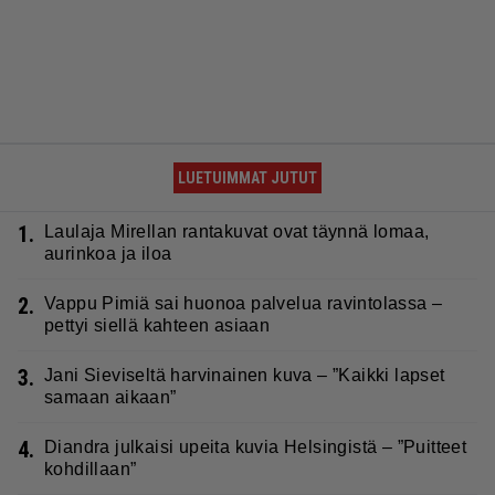
LUETUIMMAT JUTUT
1.
Laulaja Mirellan rantakuvat ovat täynnä lomaa,
aurinkoa ja iloa
2.
Vappu Pimiä sai huonoa palvelua ravintolassa –
pettyi siellä kahteen asiaan
3.
Jani Sieviseltä harvinainen kuva – ”Kaikki lapset
samaan aikaan”
4.
Diandra julkaisi upeita kuvia Helsingistä – ”Puitteet
kohdillaan”