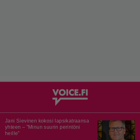
Jani Sievinen kokosi lapsikatraansa
yhteen – ”Minun suurin perintöni
heille”