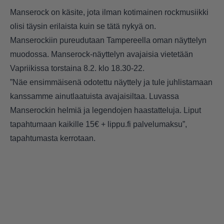
Manserock on käsite, jota ilman kotimainen rockmusiikki
olisi täysin erilaista kuin se tätä nykyä on.
Manserockiin pureudutaan Tampereella oman näyttelyn
muodossa. Manserock-näyttelyn avajaisia vietetään
Vapriikissa torstaina 8.2. klo 18.30-22.
”Näe ensimmäisenä odotettu näyttely ja tule juhlistamaan
kanssamme ainutlaatuista avajaisiltaa. Luvassa
Manserockin helmiä ja legendojen haastatteluja. Liput
tapahtumaan kaikille 15€ + lippu.fi palvelumaksu”,
tapahtumasta kerrotaan.