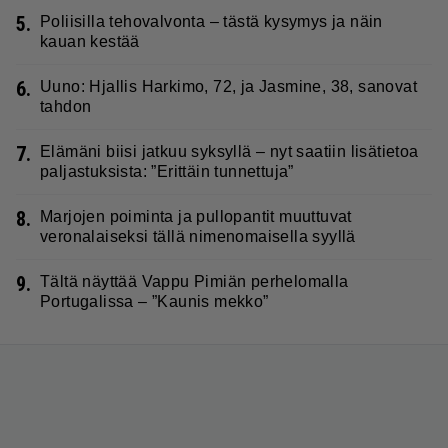
5.
Poliisilla tehovalvonta – tästä kysymys ja näin
kauan kestää
6.
Uuno: Hjallis Harkimo, 72, ja Jasmine, 38, sanovat
tahdon
7.
Elämäni biisi jatkuu syksyllä – nyt saatiin lisätietoa
paljastuksista: ”Erittäin tunnettuja”
8.
Marjojen poiminta ja pullopantit muuttuvat
veronalaiseksi tällä nimenomaisella syyllä
9.
Tältä näyttää Vappu Pimiän perhelomalla
Portugalissa – ”Kaunis mekko”