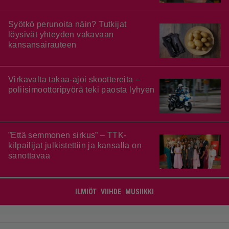
Syötkö perunoita näin? Tutkijat
löysivät yhteyden vakavaan
kansansairauteen
Virkavalta takaa-ajoi skoottereita –
poliisimoottoripyörä teki paosta lyhyen
”Että semmonen sirkus” – TTK-
kilpailijat julkistettiin ja kansalla on
sanottavaa
ILMIÖT
VIIHDE
MUSIIKKI