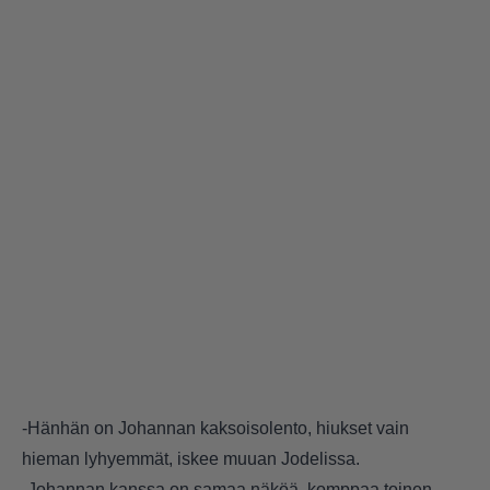
-Hänhän on Johannan kaksoisolento, hiukset vain
hieman lyhyemmät, iskee muuan Jodelissa.
-Johannan kanssa on samaa näköä, komppaa toinen.