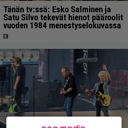
Tänän tv:ssä: Esko Salminen ja
Satu Silvo tekevät hienot pääroolit
vuoden 1984 menestyselokuvassa