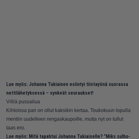
Lue myös:
Johanna Tukiainen esiintyi tiistayönä suorassa
nettilähetyksessä – synkeät seuraukset!
Villiä pussailua
Kihloissa pari on ollut kaksikin kertaa. Toukokuun lopulla
mentiin uudelleen rengaskaupoille, mutta nyt on tullut
taas ero.
Lue myös:
Mitä tapahtui Johanna Tukiaiselle? ”Miks sulho-