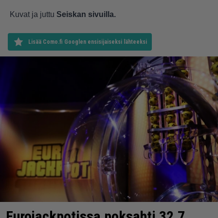
Kuvat ja juttu
Seiskan sivuilla.
Lisää Como.fi Googlen ensisijaiseksi lähteeksi
Eurojackpotissa poksahti 32,7