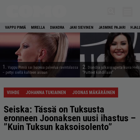
VAPPU PIMIÄ
MIRELLA
DIANDRA
JANI SIEVINEN
JASMINE PAJARI
HJAL
1.
2.
Vappu Pimiä sai huonoa palvelua ravintolassa
Diandra julkaisi upeita kuvia Hels
– pettyi siellä kahteen asiaan
”Puitteet kohdillaan”
VIIHDE
JOHANNA TUKIAINEN
JOONAS MÄKÄRÄINEN
Seiska: Tässä on Tuksusta
eronneen Joonaksen uusi ihastus –
”Kuin Tuksun kaksoisolento”