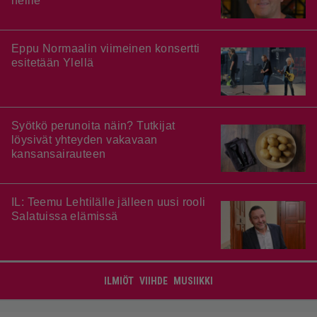
heille”
Eppu Normaalin viimeinen konsertti
esitetään Ylellä
Syötkö perunoita näin? Tutkijat
löysivät yhteyden vakavaan
kansansairauteen
IL: Teemu Lehtilälle jälleen uusi rooli
Salatuissa elämissä
ILMIÖT
VIIHDE
MUSIIKKI