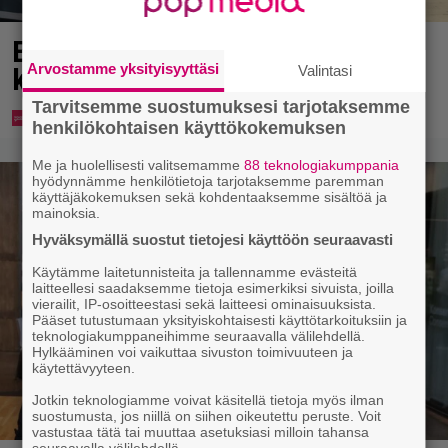
Eppu Normaalin viimeinen
Arvostamme yksityisyyttäsi
konsertti esitetään Ylellä
Valintasi
Tarvitsemme suostumuksesi tarjotaksemme
henkilökohtaisen käyttökokemuksen
Me ja huolellisesti valitsemamme
88 teknologiakumppania
hyödynnämme henkilötietoja tarjotaksemme paremman
käyttäjäkokemuksen sekä kohdentaaksemme sisältöä ja
mainoksia.
Hyväksymällä suostut tietojesi käyttöön seuraavasti
Käytämme laitetunnisteita ja tallennamme evästeitä
laitteellesi saadaksemme tietoja esimerkiksi sivuista, joilla
vierailit, IP-osoitteestasi sekä laitteesi ominaisuuksista.
Pääset tutustumaan yksityiskohtaisesti käyttötarkoituksiin ja
teknologiakumppaneihimme seuraavalla välilehdellä.
Hylkääminen voi vaikuttaa sivuston toimivuuteen ja
käytettävyyteen.
Jotkin teknologiamme voivat käsitellä tietoja myös ilman
suostumusta, jos niillä on siihen oikeutettu peruste. Voit
vastustaa tätä tai muuttaa asetuksiasi milloin tahansa