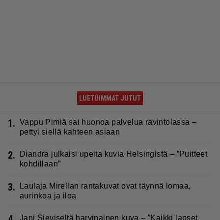
LUETUIMMAT JUTUT
1.
Vappu Pimiä sai huonoa palvelua ravintolassa –
pettyi siellä kahteen asiaan
2.
Diandra julkaisi upeita kuvia Helsingistä – ”Puitteet
kohdillaan”
3.
Laulaja Mirellan rantakuvat ovat täynnä lomaa,
aurinkoa ja iloa
4.
Jani Sieviseltä harvinainen kuva – ”Kaikki lapset