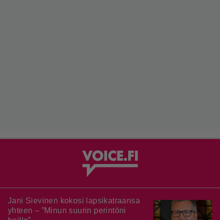
Jani Sievinen kokosi lapsikatraansa
yhteen – ”Minun suurin perintöni