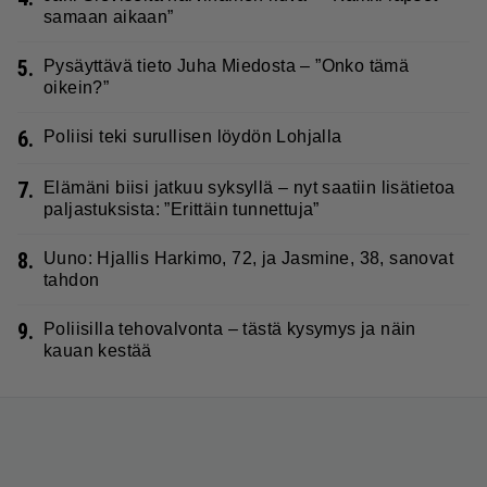
samaan aikaan”
5.
Pysäyttävä tieto Juha Miedosta – ”Onko tämä
oikein?”
6.
Poliisi teki surullisen löydön Lohjalla
7.
Elämäni biisi jatkuu syksyllä – nyt saatiin lisätietoa
paljastuksista: ”Erittäin tunnettuja”
8.
Uuno: Hjallis Harkimo, 72, ja Jasmine, 38, sanovat
tahdon
9.
Poliisilla tehovalvonta – tästä kysymys ja näin
kauan kestää