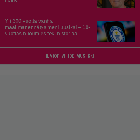
Yli 300 vuotta vanha
maailmanennätys meni uusiksi – 18-
vuotias nuorimies teki historiaa
ILMIÖT
VIIHDE
MUSIIKKI