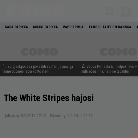
SARA PARIKKA
MIKKO PARIKKA
VAPPU PIMIÄ
TANSSII TÄHTIEN KANSSA
1.
2.
Eurojackpotissa poksahti 32,7 miljoonaa, ja
Vappu Pimiästä tuli miljoonikko – 
tänne Suomen isoin voitto meni
milli edes riitä, näin se tapahtui
The White Stripes hajosi
Julkaistu:
5.2.2011 17:12
Päivitetty:
6.2.2011 12:57