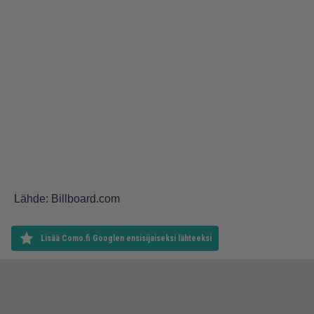
Lähde: Billboard.com
Lisää Como.fi Googlen ensisijaiseksi lähteeksi