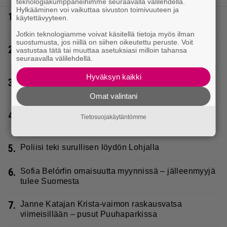
teknologiakumppaneihimme seuraavalla välilehdellä.
Hylkääminen voi vaikuttaa sivuston toimivuuteen ja
1.
Eurojackpotissa poksahti 32,7 miljoonaa, ja tänne
käytettävyyteen.
Suomen isoin voitto meni
Jotkin teknologiamme voivat käsitellä tietoja myös ilman
suostumusta, jos niillä on siihen oikeutettu peruste. Voit
2.
Sara ja Mikko Parikka etsivät uutta kotia –
vastustaa tätä tai muuttaa asetuksiasi milloin tahansa
seuraavalla välilehdellä.
”Seuraavaan kotiin tämmöinen”
Hyväksyn kaikki
3.
Vappu Pimiästä tuli miljoonikko – eikä yksi milli
edes riitä, näin se tapahtui
Omat valintani
4.
Vappu Pimiä sai huonoa palvelua ravintolassa –
Tietosuojakäytäntömme
pettyi siellä kahteen asiaan
5.
Poliisi teki surullisen löydön Lohjalla
6.
Sofia Belórfin omaisuutta myynnissä – jälleenmyyjä
tulee Suomesta
7.
Janne Katajan Krista-vaimon raskausvatsa
viimeisillään – pusut Puuhaparkissa