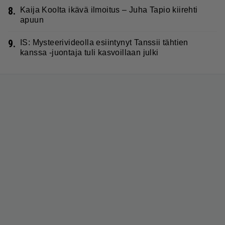
8.
Kaija Koolta ikävä ilmoitus – Juha Tapio kiirehti
apuun
9.
IS: Mysteerivideolla esiintynyt Tanssii tähtien
kanssa -juontaja tuli kasvoillaan julki