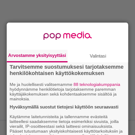
Arvostamme yksityisyyttäsi
Valintasi
Tarvitsemme suostumuksesi tarjotaksemme
henkilökohtaisen käyttökokemuksen
Me ja huolellisesti valitsemamme
88 teknologiakumppania
hyödynnämme henkilötietoja tarjotaksemme paremman
käyttäjäkokemuksen sekä kohdentaaksemme sisältöä ja
mainoksia.
Hyväksymällä suostut tietojesi käyttöön seuraavasti
Käytämme laitetunnisteita ja tallennamme evästeitä
laitteellesi saadaksemme tietoja esimerkiksi sivuista, joilla
vierailit, IP-osoitteestasi sekä laitteesi ominaisuuksista.
LUETUIMMAT JUTUT
Pääset tutustumaan yksityiskohtaisesti käyttötarkoituksiin ja