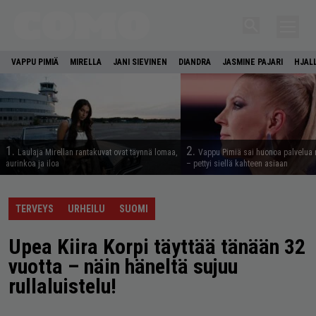
VAPPU PIMIÄ
MIRELLA
JANI SIEVINEN
DIANDRA
JASMINE PAJARI
HJAL
1.
2.
Laulaja Mirellan rantakuvat ovat täynnä lomaa,
Vappu Pimiä sai huonoa palvelua 
aurinkoa ja iloa
– pettyi siellä kahteen asiaan
TERVEYS
URHEILU
SUOMI
Upea Kiira Korpi täyttää tänään 32
vuotta – näin häneltä sujuu
rullaluistelu!