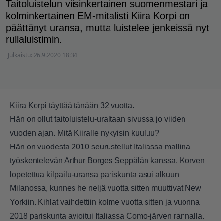
Taitoluistelun viisinkertainen suomenmestari ja
kolminkertainen EM-mitalisti Kiira Korpi on
päättänyt uransa, mutta luistelee jenkeissä nyt
rullaluistimin.
Julkaistu:
26.9.2020 18:34
Kiira Korpi täyttää tänään 32 vuotta.
Hän on ollut taitoluistelu-uraltaan sivussa jo viiden
vuoden ajan. Mitä Kiiralle nykyisin kuuluu?
Hän on vuodesta 2010 seurustellut Italiassa mallina
työskentelevän Arthur Borges Seppälän kanssa. Korven
lopetettua kilpailu-uransa pariskunta asui alkuun
Milanossa, kunnes he neljä vuotta sitten muuttivat New
Yorkiin. Kihlat vaihdettiin kolme vuotta sitten ja vuonna
2018 pariskunta avioitui Italiassa Como-järven rannalla.