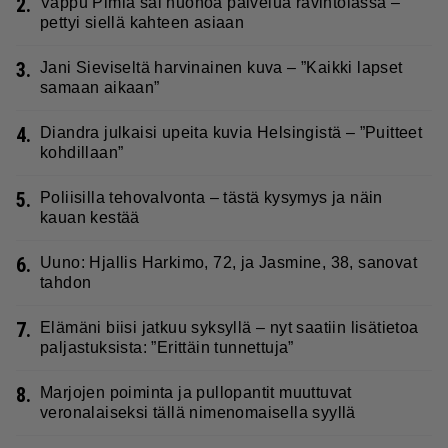
2.
Vappu Pimiä sai huonoa palvelua ravintolassa –
pettyi siellä kahteen asiaan
3.
Jani Sieviseltä harvinainen kuva – ”Kaikki lapset
samaan aikaan”
4.
Diandra julkaisi upeita kuvia Helsingistä – ”Puitteet
kohdillaan”
5.
Poliisilla tehovalvonta – tästä kysymys ja näin
kauan kestää
6.
Uuno: Hjallis Harkimo, 72, ja Jasmine, 38, sanovat
tahdon
7.
Elämäni biisi jatkuu syksyllä – nyt saatiin lisätietoa
paljastuksista: ”Erittäin tunnettuja”
8.
Marjojen poiminta ja pullopantit muuttuvat
veronalaiseksi tällä nimenomaisella syyllä