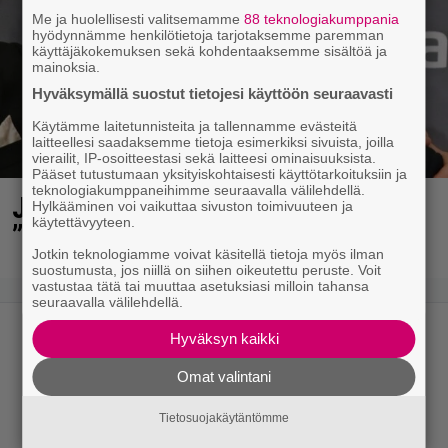
Me ja huolellisesti valitsemamme
88 teknologiakumppania
hyödynnämme henkilötietoja tarjotaksemme paremman
käyttäjäkokemuksen sekä kohdentaaksemme sisältöä ja
mainoksia.
Hyväksymällä suostut tietojesi käyttöön seuraavasti
Käytämme laitetunnisteita ja tallennamme evästeitä
laitteellesi saadaksemme tietoja esimerkiksi sivuista, joilla
vierailit, IP-osoitteestasi sekä laitteesi ominaisuuksista.
Pääset tutustumaan yksityiskohtaisesti käyttötarkoituksiin ja
teknologiakumppaneihimme seuraavalla välilehdellä.
Jani Sieviseltä harvinainen kuva –
Hylkääminen voi vaikuttaa sivuston toimivuuteen ja
käytettävyyteen.
”Kaikki lapset samaan aikaan”
Jotkin teknologiamme voivat käsitellä tietoja myös ilman
suostumusta, jos niillä on siihen oikeutettu peruste. Voit
vastustaa tätä tai muuttaa asetuksiasi milloin tahansa
seuraavalla välilehdellä.
Hyväksyn kaikki
Omat valintani
Tietosuojakäytäntömme