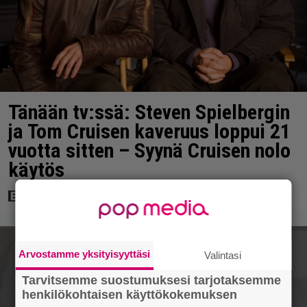
Tänään tv:ssä: Steven Spielbergin
ja Tom Cruisen kaveruus loppui 21
vuotta sitten – Syynä Cruisen nolo
käytös
Arvostamme yksityisyyttäsi
Valintasi
Tarvitsemme suostumuksesi tarjotaksemme
henkilökohtaisen käyttökokemuksen