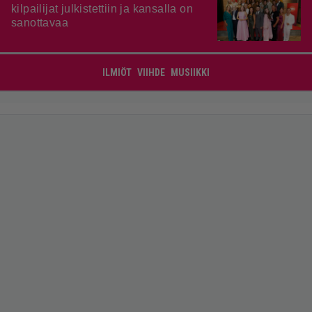
kilpailijat julkistettiin ja kansalla on
sanottavaa
ILMIÖT
VIIHDE
MUSIIKKI