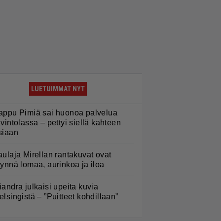
LUETUIMMAT NYT
appu Pimiä sai huonoa palvelua
avintolassa – pettyi siellä kahteen
siaan
aulaja Mirellan rantakuvat ovat
äynnä lomaa, aurinkoa ja iloa
iandra julkaisi upeita kuvia
elsingistä – ”Puitteet kohdillaan”