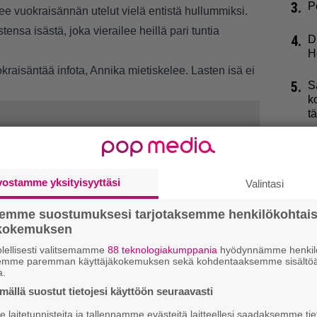
3.
P
kee vuokraisännän utelut vielä entistä hullummiksi.
ensa isästä, joka vierailee heillä pari tuntia
4.
D
H
uokraisäntää infota, Annika mietiskelee. Lasten isä ei
5.
S
k
t
6.
L
t
vostamme yksityisyyttäsi
Valintasi
7.
I
t
semme suostumuksesi tarjotaksemme henkilökohtai
k
ökokemuksen
lellisesti valitsemamme
88 teknologiakumppania
hyödynnämme henkilö
8.
E
semme paremman käyttäjäkokemuksen sekä kohdentaaksemme sisältöä
s
a.
”
ällä suostut tietojesi käyttöön seuraavasti
9.
P
laitetunnisteita ja tallennamme evästeitä laitteellesi saadaksemme tie