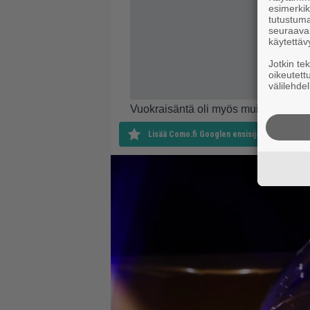
esimerkiks
tutustuma
seuraaval
käytettäv
Jotkin te
oikeutett
välilehdel
Vuokraisäntä oli myös muistanut moit
Lisää Como.fi Googlen ensisijaiseksi lähteek