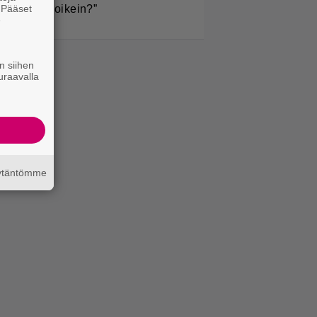
. Pääset
Onko tämä oikein?”
e
n siihen
uraavalla
äytäntömme