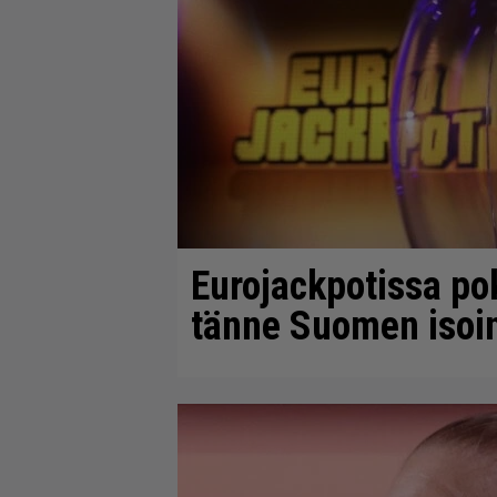
Eurojackpotissa pok
tänne Suomen isoin