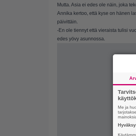
Mutta. Asia ei edes ole näin, joka te
Annika kertoo, että kyse on hänen last
päivittäin.
-En ole tiennyt että vieraista tulisi v
edes yövy asunnossa.
Ar
Tarvit
käytt
Me ja huo
tarjotak
mainoksi
Hyväksym
Käytämme 