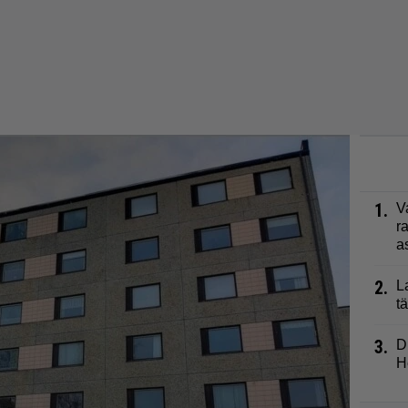
1.
V
r
a
2.
L
t
3.
D
H