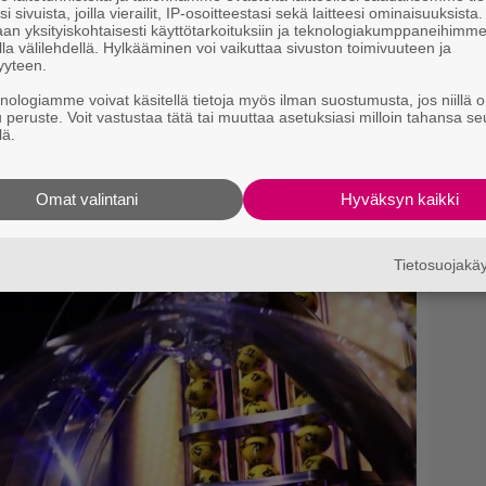
i sivuista, joilla vierailit, IP-osoitteestasi sekä laitteesi ominaisuuksista
”
an yksityiskohtaisesti käyttötarkoituksiin ja teknologiakumppaneihimm
la välilehdellä. Hylkääminen voi vaikuttaa sivuston toimivuuteen ja
yyteen.
knologiamme voivat käsitellä tietoja myös ilman suostumusta, jos niillä o
u peruste. Voit vastustaa tätä tai muuttaa asetuksiasi milloin tahansa se
lä.
tia vuokralaisen verhoja.
Omat valintani
Hyväksyn kaikki
si
Tietosuojak