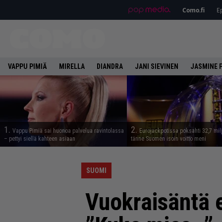
Como.fi
Ep
VAPPU PIMIÄ
MIRELLA
DIANDRA
JANI SIEVINEN
JASMINE 
1.
2.
Vappu Pimiä sai huonoa palvelua ravintolassa
Eurojackpotissa poksahti 32,7 mil
– pettyi siellä kahteen asiaan
tänne Suomen isoin voitto meni
SUOMI
Vuokraisäntä e