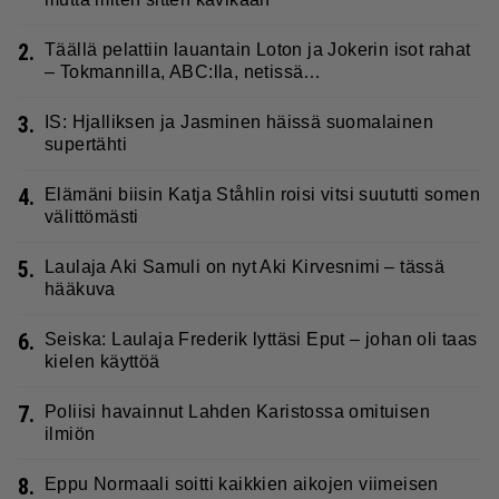
2.
Täällä pelattiin lauantain Loton ja Jokerin isot rahat
– Tokmannilla, ABC:lla, netissä…
3.
IS: Hjalliksen ja Jasminen häissä suomalainen
supertähti
4.
Elämäni biisin Katja Ståhlin roisi vitsi suututti somen
välittömästi
5.
Laulaja Aki Samuli on nyt Aki Kirvesnimi – tässä
hääkuva
6.
Seiska: Laulaja Frederik lyttäsi Eput – johan oli taas
kielen käyttöä
7.
Poliisi havainnut Lahden Karistossa omituisen
ilmiön
8.
Eppu Normaali soitti kaikkien aikojen viimeisen