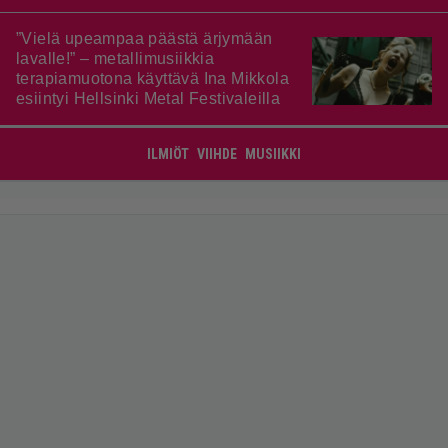
”Vielä upeampaa päästä ärjymään
lavalle!” – metallimusiikkia
terapiamuotona käyttävä Ina Mikkola
esiintyi Hellsinki Metal Festivaleilla
ILMIÖT
VIIHDE
MUSIIKKI