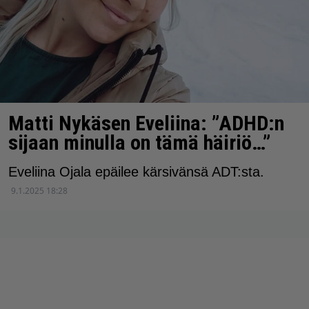
Matti Nykäsen Eveliina: ”ADHD:n
sijaan minulla on tämä häiriö…”
Eveliina Ojala epäilee kärsivänsä ADT:sta.
9.1.2025 18:28