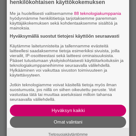
henkilökohtaisen käyttökokemuksen
Me ja huolellisesti valitsemamme
88 teknologiakumppania
hyödynnämme henkilötietoja tarjotaksemme paremman
käyttäjäkokemuksen sekä kohdentaaksemme sisältöä ja
mainoksia.
Hyväksymällä suostut tietojesi käyttöön seuraavasti
Käytämme laitetunnisteita ja tallennamme evästeitä
laitteellesi saadaksemme tietoja esimerkiksi sivuista, joilla
vierailit, IP-osoitteestasi sekä laitteesi ominaisuuksista.
Pääset tutustumaan yksityiskohtaisesti käyttötarkoituksiin ja
teknologiakumppaneihimme seuraavalla välilehdellä.
Hylkääminen voi vaikuttaa sivuston toimivuuteen ja
käytettävyyteen.
Jotkin teknologiamme voivat käsitellä tietoja myös ilman
suostumusta, jos niillä on siihen oikeutettu peruste. Voit
vastustaa tätä tai muuttaa asetuksiasi milloin tahansa
seuraavalla välilehdellä.
Hyväksyn kaikki
Omat valintani
Tietosuojakäytäntömme