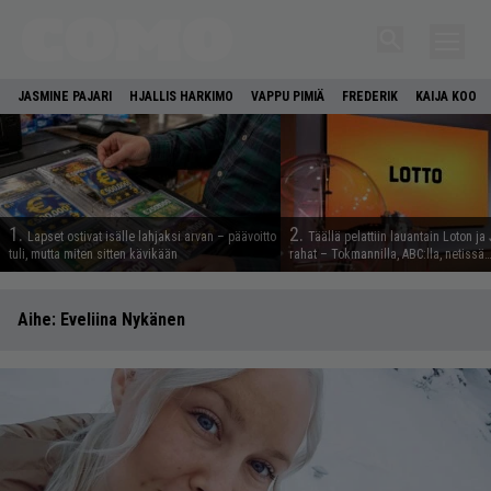
JASMINE PAJARI
HJALLIS HARKIMO
VAPPU PIMIÄ
FREDERIK
KAIJA KOO
1.
2.
Lapset ostivat isälle lahjaksi arvan – päävoitto
Täällä pelattiin lauantain Loton ja
tuli, mutta miten sitten kävikään
rahat – Tokmannilla, ABC:lla, netissä
Aihe:
Eveliina Nykänen