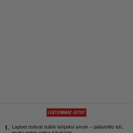
LUETUIMMAT JUTUT
1.
Lapset ostivat isälle lahjaksi arvan – päävoitto tuli,
mutta miten sitten kävikään