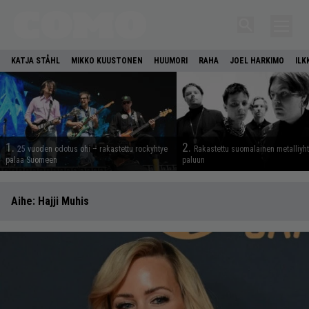
KATJA STÅHL
MIKKO KUUSTONEN
HUUMORI
RAHA
JOEL HARKIMO
ILK
1.
2.
25 vuoden odotus ohi – rakastettu rockyhtye
Rakastettu suomalainen metalliyh
palaa Suomeen
paluun
Aihe:
Hajji Muhis