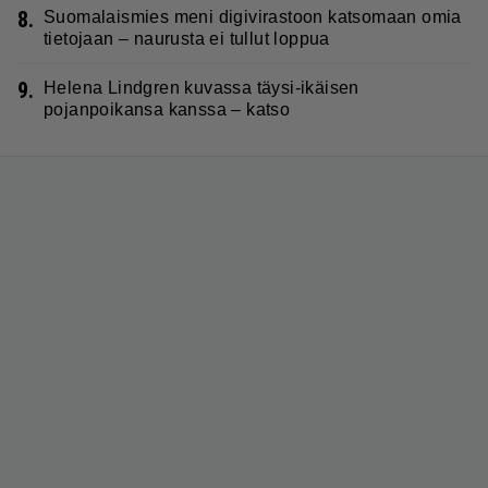
8.
Suomalaismies meni digivirastoon katsomaan omia
tietojaan – naurusta ei tullut loppua
9.
Helena Lindgren kuvassa täysi-ikäisen
pojanpoikansa kanssa – katso