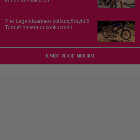
Yle: Legendaarinen polkupyöräyhtiö
Tunturi hakeutuu konkurssiin
ILMIÖT
VIIHDE
MUSIIKKI