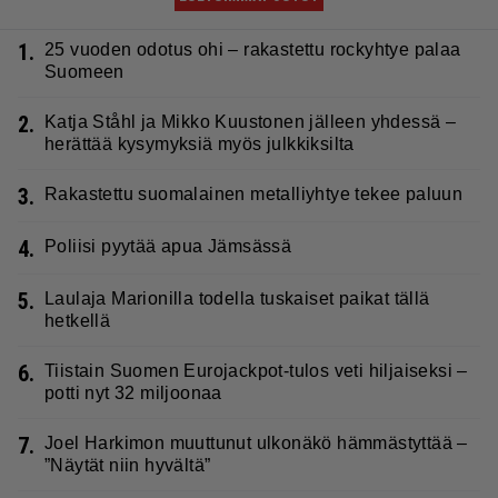
1.
25 vuoden odotus ohi – rakastettu rockyhtye palaa
Suomeen
2.
Katja Ståhl ja Mikko Kuustonen jälleen yhdessä –
herättää kysymyksiä myös julkkiksilta
3.
Rakastettu suomalainen metalliyhtye tekee paluun
4.
Poliisi pyytää apua Jämsässä
5.
Laulaja Marionilla todella tuskaiset paikat tällä
hetkellä
6.
Tiistain Suomen Eurojackpot-tulos veti hiljaiseksi –
potti nyt 32 miljoonaa
7.
Joel Harkimon muuttunut ulkonäkö hämmästyttää –
”Näytät niin hyvältä”