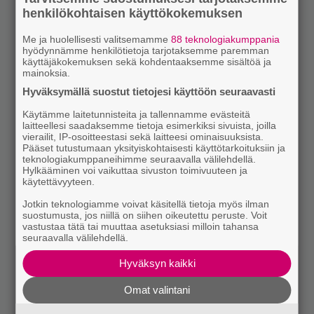
henkilökohtaisen käyttökokemuksen
Me ja huolellisesti valitsemamme
88 teknologiakumppania
hyödynnämme henkilötietoja tarjotaksemme paremman
käyttäjäkokemuksen sekä kohdentaaksemme sisältöä ja
mainoksia.
Hyväksymällä suostut tietojesi käyttöön seuraavasti
Käytämme laitetunnisteita ja tallennamme evästeitä
laitteellesi saadaksemme tietoja esimerkiksi sivuista, joilla
vierailit, IP-osoitteestasi sekä laitteesi ominaisuuksista.
Pääset tutustumaan yksityiskohtaisesti käyttötarkoituksiin ja
teknologiakumppaneihimme seuraavalla välilehdellä.
Hylkääminen voi vaikuttaa sivuston toimivuuteen ja
käytettävyyteen.
Jotkin teknologiamme voivat käsitellä tietoja myös ilman
suostumusta, jos niillä on siihen oikeutettu peruste. Voit
vastustaa tätä tai muuttaa asetuksiasi milloin tahansa
seuraavalla välilehdellä.
Hyväksyn kaikki
Omat valintani