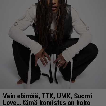
Vain elämää, TTK, UMK, Suomi
Love… tämä komistus on koko