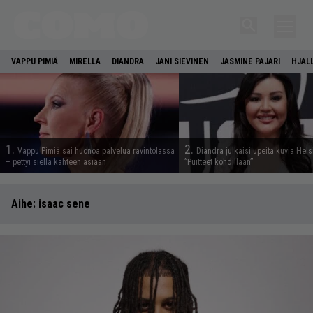
VAPPU PIMIÄ
MIRELLA
DIANDRA
JANI SIEVINEN
JASMINE PAJARI
HJAL
1.
2.
Vappu Pimiä sai huonoa palvelua ravintolassa
Diandra julkaisi upeita kuvia Hels
– pettyi siellä kahteen asiaan
”Puitteet kohdillaan”
Aihe:
isaac sene