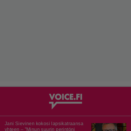
Jani Sievinen kokosi lapsikatraansa
yhteen – ”Minun suurin perintöni