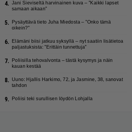
4.
Jani Sieviseltä harvinainen kuva – ”Kaikki lapset
samaan aikaan”
5.
Pysäyttävä tieto Juha Miedosta – ”Onko tämä
oikein?”
6.
Elämäni biisi jatkuu syksyllä – nyt saatiin lisätietoa
paljastuksista: ”Erittäin tunnettuja”
7.
Poliisilla tehovalvonta – tästä kysymys ja näin
kauan kestää
8.
Uuno: Hjallis Harkimo, 72, ja Jasmine, 38, sanovat
tahdon
9.
Poliisi teki surullisen löydön Lohjalla