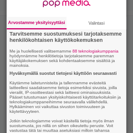
Arvostamme yksityisyyttäsi
Valintasi
Tarvitsemme suostumuksesi tarjotaksemme
henkilökohtaisen käyttökokemuksen
Me ja huolellisesti valitsemamme
88 teknologiakumppania
hyödynnämme henkilötietoja tarjotaksemme paremman
käyttäjäkokemuksen sekä kohdentaaksemme sisältöä ja
mainoksia.
Hyväksymällä suostut tietojesi käyttöön seuraavasti
Käytämme laitetunnisteita ja tallennamme evästeitä
laitteellesi saadaksemme tietoja esimerkiksi sivuista, joilla
vierailit, IP-osoitteestasi sekä laitteesi ominaisuuksista.
Pääset tutustumaan yksityiskohtaisesti käyttötarkoituksiin ja
teknologiakumppaneihimme seuraavalla välilehdellä.
Hylkääminen voi vaikuttaa sivuston toimivuuteen ja
käytettävyyteen.
Jotkin teknologiamme voivat käsitellä tietoja myös ilman
suostumusta, jos niillä on siihen oikeutettu peruste. Voit
vastustaa tätä tai muuttaa asetuksiasi milloin tahansa