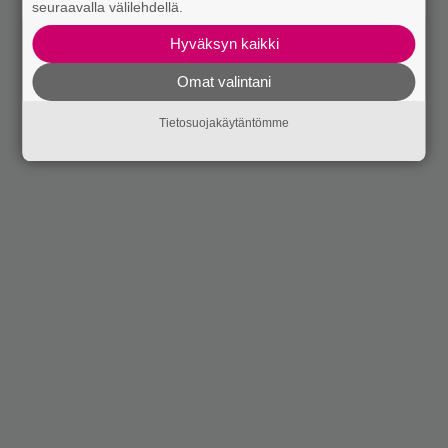
seuraavalla välilehdellä.
Hyväksyn kaikki
Omat valintani
Tietosuojakäytäntömme