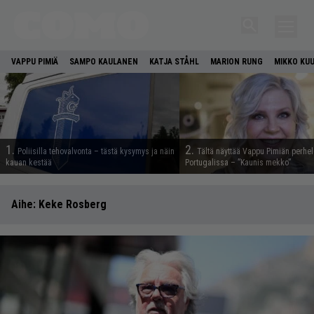
VAPPU PIMIÄ
SAMPO KAULANEN
KATJA STÅHL
MARION RUNG
MIKKO KU
1.
2.
Poliisilla tehovalvonta – tästä kysymys ja näin
Tältä näyttää Vappu Pimiän perhe
kauan kestää
Portugalissa – ”Kaunis mekko”
Aihe:
Keke Rosberg