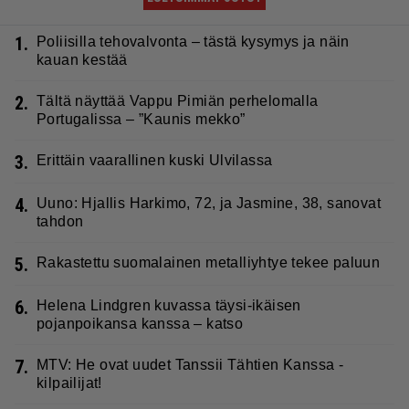
1.
Poliisilla tehovalvonta – tästä kysymys ja näin
kauan kestää
2.
Tältä näyttää Vappu Pimiän perhelomalla
Portugalissa – ”Kaunis mekko”
3.
Erittäin vaarallinen kuski Ulvilassa
4.
Uuno: Hjallis Harkimo, 72, ja Jasmine, 38, sanovat
tahdon
5.
Rakastettu suomalainen metalliyhtye tekee paluun
6.
Helena Lindgren kuvassa täysi-ikäisen
pojanpoikansa kanssa – katso
7.
MTV: He ovat uudet Tanssii Tähtien Kanssa -
kilpailijat!