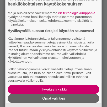
henkilökohtaisen käyttökokemuksen
Me ja huolellisesti valitsemamme
88 teknologiakumppania
hyödynnämme henkilötietoja tarjotaksemme paremman
käyttäjäkokemuksen sekä kohdentaaksemme sisältöä ja
mainoksia.
Hyväksymällä suostut tietojesi käyttöön seuraavasti
Käytämme laitetunnisteita ja tallennamme evästeitä
laitteellesi saadaksemme tietoja esimerkiksi sivuista, joilla
vierailit, IP-osoitteestasi sekä laitteesi ominaisuuksista.
Pääset tutustumaan yksityiskohtaisesti käyttötarkoituksiin ja
teknologiakumppaneihimme seuraavalla välilehdellä.
Hylkääminen voi vaikuttaa sivuston toimivuuteen ja
käytettävyyteen.
Jotkin teknologiamme voivat käsitellä tietoja myös ilman
suostumusta, jos niillä on siihen oikeutettu peruste. Voit
vastustaa tätä tai muuttaa asetuksiasi milloin tahansa
seuraavalla välilehdellä.
Hyväksyn kaikki
Omat valintani