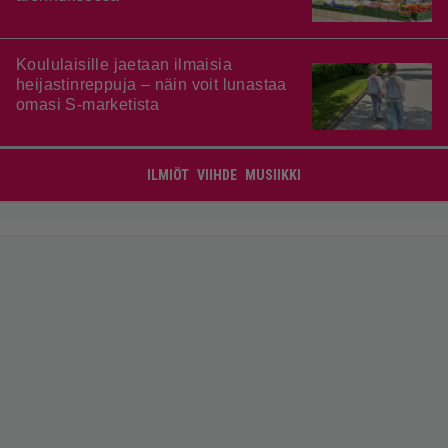
Koululaisille jaetaan ilmaisia
heijastinreppuja – näin voit lunastaa
omasi S-marketista
ILMIÖT
VIIHDE
MUSIIKKI