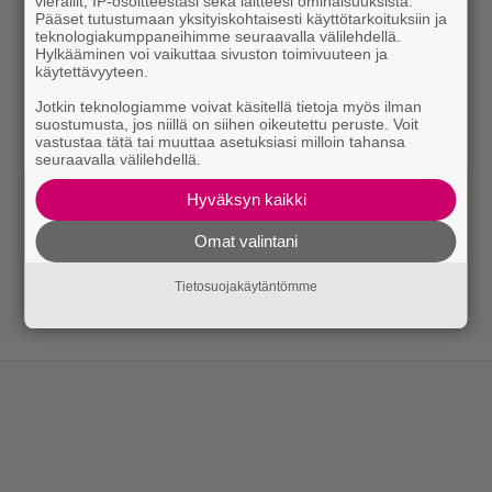
vierailit, IP-osoitteestasi sekä laitteesi ominaisuuksista.
Pääset tutustumaan yksityiskohtaisesti käyttötarkoituksiin ja
teknologiakumppaneihimme seuraavalla välilehdellä.
Hylkääminen voi vaikuttaa sivuston toimivuuteen ja
käytettävyyteen.
Jotkin teknologiamme voivat käsitellä tietoja myös ilman
suostumusta, jos niillä on siihen oikeutettu peruste. Voit
vastustaa tätä tai muuttaa asetuksiasi milloin tahansa
seuraavalla välilehdellä.
Hyväksyn kaikki
Omat valintani
Tietosuojakäytäntömme