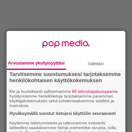
Arvostamme yksityisyyttäsi
Valintasi
Tarvitsemme suostumuksesi tarjotaksemme
henkilökohtaisen käyttökokemuksen
Me ja huolellisesti valitsemamme
88 teknologiakumppania
hyödynnämme henkilötietoja tarjotaksemme paremman
käyttäjäkokemuksen sekä kohdentaaksemme sisältöä ja
mainoksia.
Hyväksymällä suostut tietojesi käyttöön seuraavasti
Käytämme laitetunnisteita ja tallennamme evästeitä
laitteellesi saadaksemme tietoja esimerkiksi sivuista, joilla