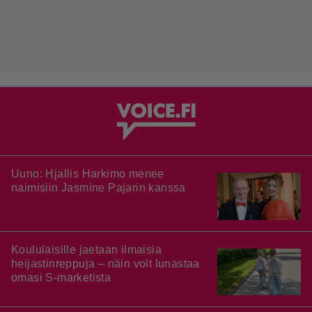
Uuno: Hjallis Harkimo menee
naimisiin Jasmine Pajarin kanssa
Koululaisille jaetaan ilmaisia
heijastinreppuja – näin voit lunastaa
omasi S-marketista