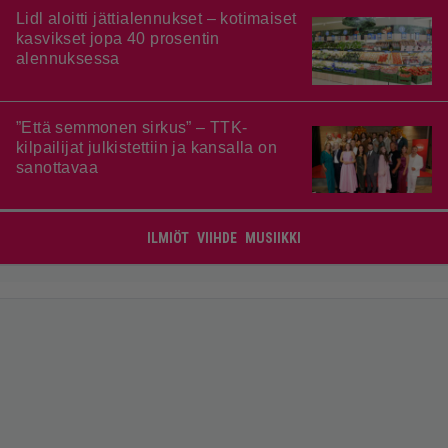
Lidl aloitti jättialennukset – kotimaiset
kasvikset jopa 40 prosentin
alennuksessa
”Että semmonen sirkus” – TTK-
kilpailijat julkistettiin ja kansalla on
sanottavaa
ILMIÖT
VIIHDE
MUSIIKKI