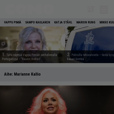
VAPPU PIMIÄ
SAMPO KAULANEN
KATJA STÅHL
MARION RUNG
MIKKO KU
1.
2.
Tältä näyttää Vappu Pimiän perhelomalla
Poliisilla tehovalvonta – tästä kys
Portugalissa – ”Kaunis mekko”
kauan kestää
Aihe:
Marianne Kallio