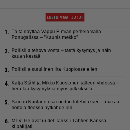
LUETUIMMAT JUTUT
1.
Tältä näyttää Vappu Pimiän perhelomalla
Portugalissa – ”Kaunis mekko”
2.
Poliisilla tehovalvonta – tästä kysymys ja näin
kauan kestää
3.
Poliisilla surullinen ilta Kuopiossa eilen
4.
Katja Ståhl ja Mikko Kuustonen jälleen yhdessä –
herättää kysymyksiä myös julkkiksilta
5.
Sampo Kaulanen sai oudon tulehduksen – makaa
hoitolaitteessa nytkähdellen
6.
MTV: He ovat uudet Tanssii Tähtien Kanssa -
kilpailijat!