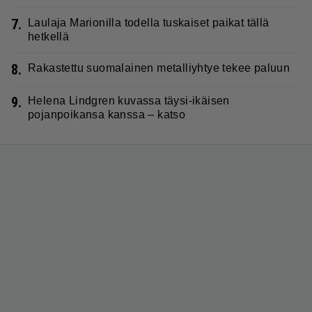
7.
Laulaja Marionilla todella tuskaiset paikat tällä
hetkellä
8.
Rakastettu suomalainen metalliyhtye tekee paluun
9.
Helena Lindgren kuvassa täysi-ikäisen
pojanpoikansa kanssa – katso