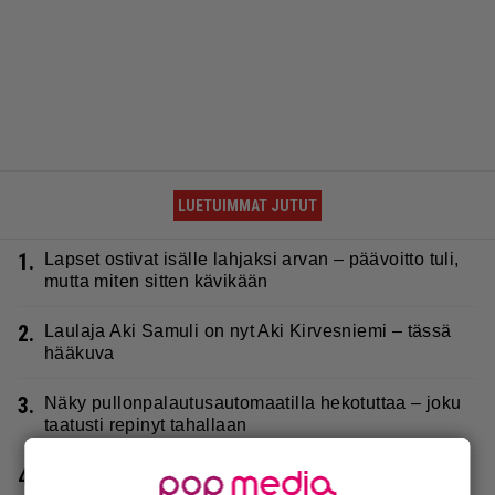
LUETUIMMAT JUTUT
1.
Lapset ostivat isälle lahjaksi arvan – päävoitto tuli,
mutta miten sitten kävikään
2.
Laulaja Aki Samuli on nyt Aki Kirvesniemi – tässä
hääkuva
3.
Näky pullonpalautusautomaatilla hekotuttaa – joku
taatusti repinyt tahallaan
4.
Poliisi teki Raumalla surullisen löydön metsästä