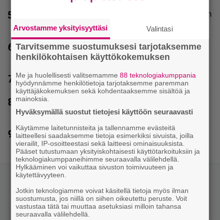
5.
Elämäni biisin Katja Ståhlin roisi vitsi suututti somen
välittömästi
Arvostamme yksityisyyttäsi
Valintasi
6.
Lompakosta löytyi vanha lottokuponki – voitto oli
Tarvitsemme suostumuksesi tarjotaksemme
sanalla sanoen tajuton
henkilökohtaisen käyttökokemuksen
Me ja huolellisesti valitsemamme
88 teknologiakumppania
7.
Paraisilla surullinen löytö – poliisi aloitti tutkinnat
hyödynnämme henkilötietoja tarjotaksemme paremman
käyttäjäkokemuksen sekä kohdentaaksemme sisältöä ja
mainoksia.
8.
IL: Janni Hussi oikoo väärinkäsitystä – ”Tämä lähti
nyt vähän laukalle”
Hyväksymällä suostut tietojesi käyttöön seuraavasti
Käytämme laitetunnisteita ja tallennamme evästeitä
9.
Lisää kuvia Hjallis Harkimon ja Jasmine Pajarin
laitteellesi saadaksemme tietoja esimerkiksi sivuista, joilla
hääpäivästä
vierailit, IP-osoitteestasi sekä laitteesi ominaisuuksista.
Pääset tutustumaan yksityiskohtaisesti käyttötarkoituksiin ja
teknologiakumppaneihimme seuraavalla välilehdellä.
Hylkääminen voi vaikuttaa sivuston toimivuuteen ja
käytettävyyteen.
Jotkin teknologiamme voivat käsitellä tietoja myös ilman
suostumusta, jos niillä on siihen oikeutettu peruste. Voit
vastustaa tätä tai muuttaa asetuksiasi milloin tahansa
seuraavalla välilehdellä.