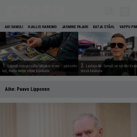
AKI SAMULI
HJALLIS HARKIMO
JASMINE PAJARI
KATJA STÅHL
VAPPU PIM
1.
2.
Lapset ostivat isälle lahjaksi arvan – päävoitto
Laulaja Aki Samuli on nyt Aki Kirv
tuli, mutta miten sitten kävikään
tässä hääkuva
Aihe:
Paavo Lipponen