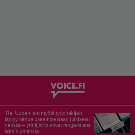
Yle: Uuden lain myötä työnhakijan
täytyy kertoa osaamisestaan julkisesti
netissä – yrittäjät toivovat rangaistusta
laiminlyönnistä