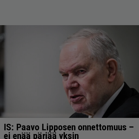
IS: Paavo Lipposen onnettomuus –
ei enää pärjää yksin