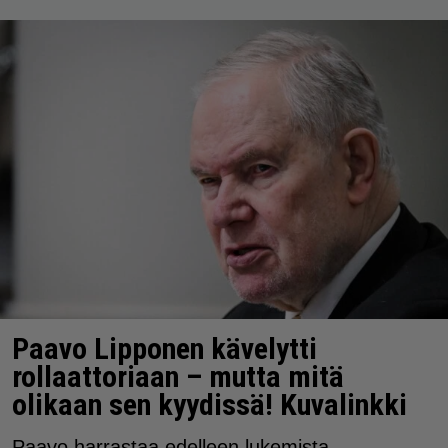
Paavo Lipponen kävelytti
rollaattoriaan – mutta mitä
olikaan sen kyydissä! Kuvalinkki
Paavo harrastaa edelleen lukemista.