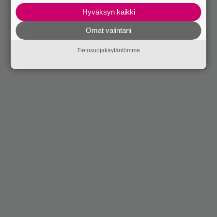
Hyväksyn kaikki
Omat valintani
Tietosuojakäytäntömme