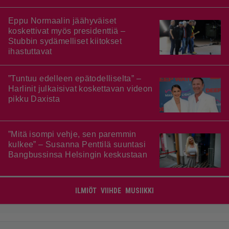
Eppu Normaalin jäähyväiset
koskettivat myös presidenttiä –
Stubbin sydämelliset kiitokset
ihastuttavat
”Tuntuu edelleen epätodelliselta” –
Harlinit julkaisivat koskettavan videon
pikku Daxista
”Mitä isompi vehje, sen paremmin
kulkee” – Susanna Penttilä suuntasi
Bangbussinsa Helsingin keskustaan
ILMIÖT
VIIHDE
MUSIIKKI