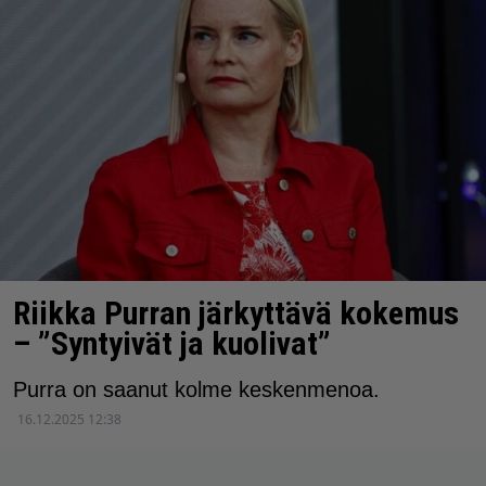
Riikka Purran järkyttävä kokemus
– ”Syntyivät ja kuolivat”
Purra on saanut kolme keskenmenoa.
16.12.2025 12:38