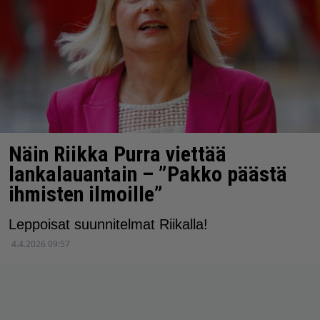
Näin Riikka Purra viettää
lankalauantain – ”Pakko päästä
ihmisten ilmoille”
Leppoisat suunnitelmat Riikalla!
4.4.2026 09:57