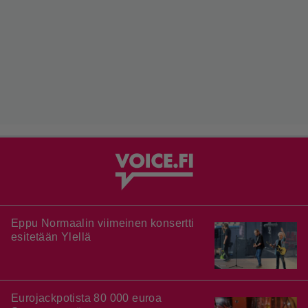
Eppu Normaalin viimeinen konsertti
esitetään Ylellä
Eurojackpotista 80 000 euroa