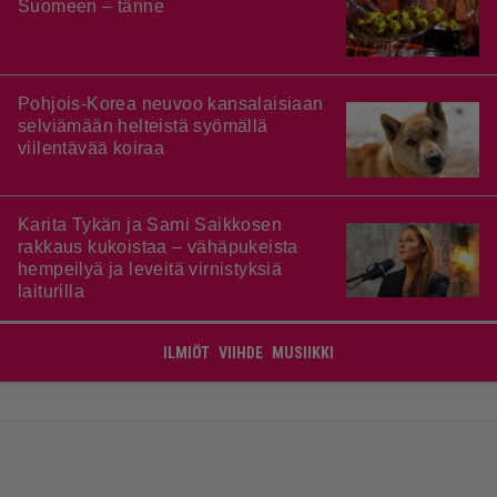
Suomeen – tänne
Pohjois-Korea neuvoo kansalaisiaan
selviämään helteistä syömällä
viilentävää koiraa
Karita Tykän ja Sami Saikkosen
rakkaus kukoistaa – vähäpukeista
hempeilyä ja leveitä virnistyksiä
laiturilla
ILMIÖT
VIIHDE
MUSIIKKI