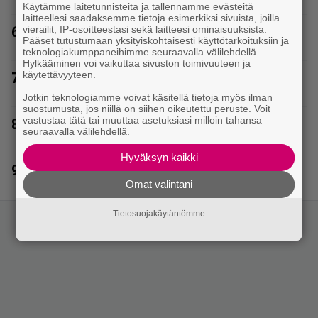
Käytämme laitetunnisteita ja tallennamme evästeitä
laitteellesi saadaksemme tietoja esimerkiksi sivuista, joilla
vierailit, IP-osoitteestasi sekä laitteesi ominaisuuksista.
6.
Sofia Belórfin omaisuutta myynnissä – jälleenmyyjä
Pääset tutustumaan yksityiskohtaisesti käyttötarkoituksiin ja
tulee Suomesta
teknologiakumppaneihimme seuraavalla välilehdellä.
Hylkääminen voi vaikuttaa sivuston toimivuuteen ja
käytettävyyteen.
7.
Vappu Pimiä sai huonoa palvelua ravintolassa –
pettyi siellä kahteen asiaan
Jotkin teknologiamme voivat käsitellä tietoja myös ilman
suostumusta, jos niillä on siihen oikeutettu peruste. Voit
vastustaa tätä tai muuttaa asetuksiasi milloin tahansa
8.
Heikki Paasonen kaunistautui Eppujen keikalle –
seuraavalla välilehdellä.
”Jutunjuurta aikaiseksi tänään Tampereella”
Hyväksyn kaikki
9.
Poliisi teki surullisen löydön Lohjalla
Omat valintani
Tietosuojakäytäntömme