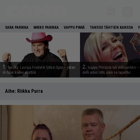
SARA PARIKKA
MIKKO PARIKKA
VAPPU PIMIÄ
TANSSII TÄHTIEN KANSSA
1.
2.
Seiska: Laulaja Frederik lyttäsi Eput – johan
Vappu Pimiästä tuli miljoonikko – 
oli taas kielen käyttöä
milli edes riitä, näin se tapahtui
Aihe:
Riikka Purra