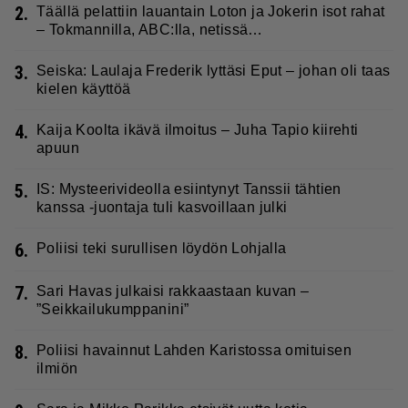
2.
Täällä pelattiin lauantain Loton ja Jokerin isot rahat
– Tokmannilla, ABC:lla, netissä…
3.
Seiska: Laulaja Frederik lyttäsi Eput – johan oli taas
kielen käyttöä
4.
Kaija Koolta ikävä ilmoitus – Juha Tapio kiirehti
apuun
5.
IS: Mysteerivideolla esiintynyt Tanssii tähtien
kanssa -juontaja tuli kasvoillaan julki
6.
Poliisi teki surullisen löydön Lohjalla
7.
Sari Havas julkaisi rakkaastaan kuvan –
”Seikkailukumppanini”
8.
Poliisi havainnut Lahden Karistossa omituisen
ilmiön