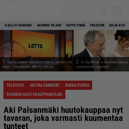
HJALLIS HARKIMO
JASMINE PAJARI
VAPPU PIMIÄ
FREDERIK
KAIJA KOO
1.
2.
Täällä pelattiin lauantain Loton ja Jokerin isot
IS: Hjalliksen ja Jasminen häissä
rahat – Tokmannilla, ABC:lla, netissä…
suomalainen supertähti
TELEVISIO
AKI PALSANMÄKI
RIIKKA PURRA
SUOMEN HUUTOKAUPPAKEISARI
Aki Palsanmäki huutokauppaa nyt
tavaran, joka varmasti kuumentaa
tunteet