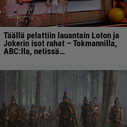
Täällä pelattiin lauantain Loton ja
Jokerin isot rahat – Tokmannilla,
ABC:lla, netissä…