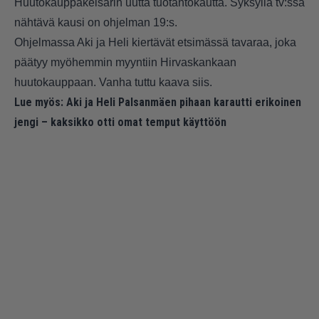
Huutokauppakeisarin uutta tuotantokautta. Syksyllä tv:ssä
nähtävä kausi on ohjelman 19:s.
Ohjelmassa Aki ja Heli kiertävät etsimässä tavaraa, joka
päätyy myöhemmin myyntiin Hirvaskankaan
huutokauppaan. Vanha tuttu kaava siis.
Lue myös:
Aki ja Heli Palsanmäen pihaan karautti erikoinen
jengi – kaksikko otti omat temput käyttöön