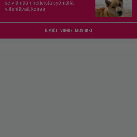
selviämään helteistä syömällä
viilentävää koiraa
ILMIÖT
VIIHDE
MUSIIKKI