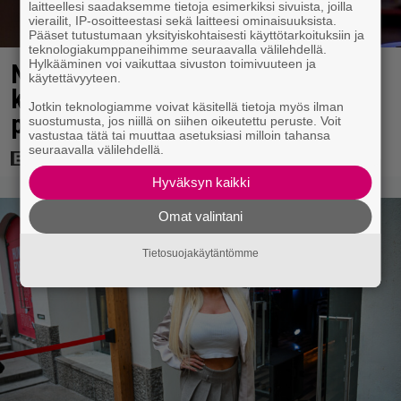
laitteellesi saadaksemme tietoja esimerkiksi sivuista, joilla
vierailit, IP-osoitteestasi sekä laitteesi ominaisuuksista.
Pääset tutustumaan yksityiskohtaisesti käyttötarkoituksiin ja
teknologiakumppaneihimme seuraavalla välilehdellä.
Hylkääminen voi vaikuttaa sivuston toimivuuteen ja
Nyt suoratoistossa: Hulvaton
käytettävyyteen.
kulttielokuva – leffan takia
Jotkin teknologiamme voivat käsitellä tietoja myös ilman
perustettiin uusi uskonto!
suostumusta, jos niillä on siihen oikeutettu peruste. Voit
vastustaa tätä tai muuttaa asetuksiasi milloin tahansa
seuraavalla välilehdellä.
Hyväksyn kaikki
Omat valintani
Tietosuojakäytäntömme