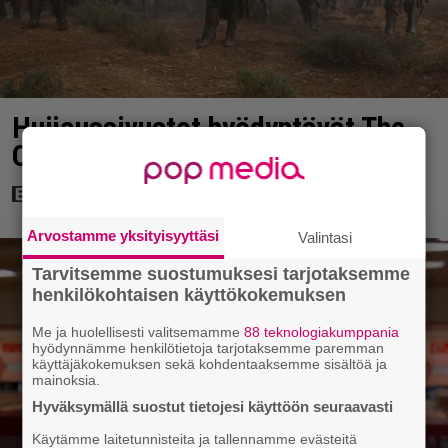
Huijaussivustot hyödyntävät The
Odyssey -elokuvan suosiota
Arvostamme yksityisyyttäsi
Valintasi
Tarvitsemme suostumuksesi tarjotaksemme
henkilökohtaisen käyttökokemuksen
Me ja huolellisesti valitsemamme
88 teknologiakumppania
hyödynnämme henkilötietoja tarjotaksemme paremman
käyttäjäkokemuksen sekä kohdentaaksemme sisältöä ja
mainoksia.
Hyväksymällä suostut tietojesi käyttöön seuraavasti
Käytämme laitetunnisteita ja tallennamme evästeitä