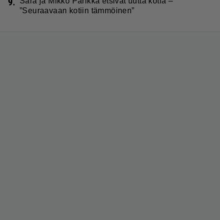
9.
Sara ja Mikko Parikka etsivät uutta kotia –
”Seuraavaan kotiin tämmöinen”