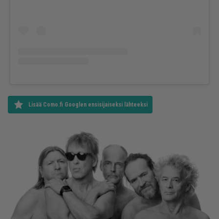
Lisää Como.fi Googlen ensisijaiseksi lähteeksi