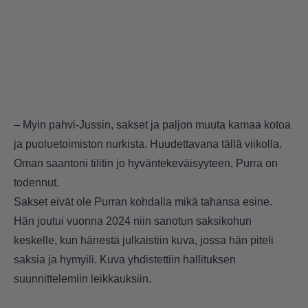
– Myin pahvi-Jussin, sakset ja paljon muuta kamaa kotoa
ja puoluetoimiston nurkista. Huudettavana tällä viikolla.
Oman saantoni tilitin jo hyväntekeväisyyteen, Purra on
todennut.
Sakset eivät ole Purran kohdalla mikä tahansa esine.
Hän joutui vuonna 2024 niin sanotun saksikohun
keskelle, kun hänestä julkaistiin kuva, jossa hän piteli
saksia ja hymyili. Kuva yhdistettiin hallituksen
suunnittelemiin leikkauksiin.