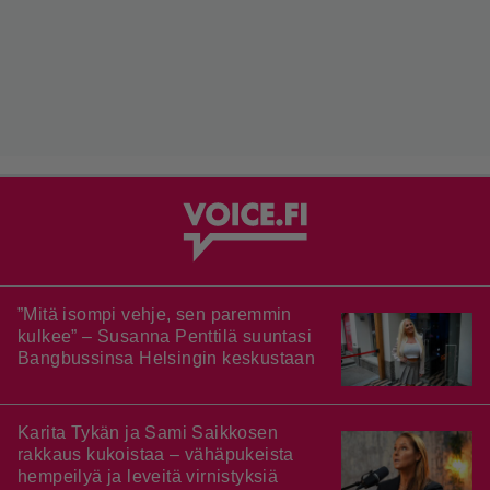
”Mitä isompi vehje, sen paremmin
kulkee” – Susanna Penttilä suuntasi
Bangbussinsa Helsingin keskustaan
Karita Tykän ja Sami Saikkosen
rakkaus kukoistaa – vähäpukeista
hempeilyä ja leveitä virnistyksiä