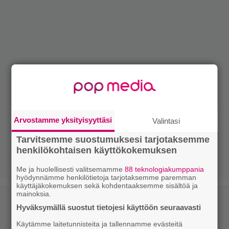
Arvostamme yksityisyyttäsi
Valintasi
Tarvitsemme suostumuksesi tarjotaksemme
henkilökohtaisen käyttökokemuksen
Me ja huolellisesti valitsemamme
88 teknologiakumppania
hyödynnämme henkilötietoja tarjotaksemme paremman
käyttäjäkokemuksen sekä kohdentaaksemme sisältöä ja
mainoksia.
Hyväksymällä suostut tietojesi käyttöön seuraavasti
Käytämme laitetunnisteita ja tallennamme evästeitä