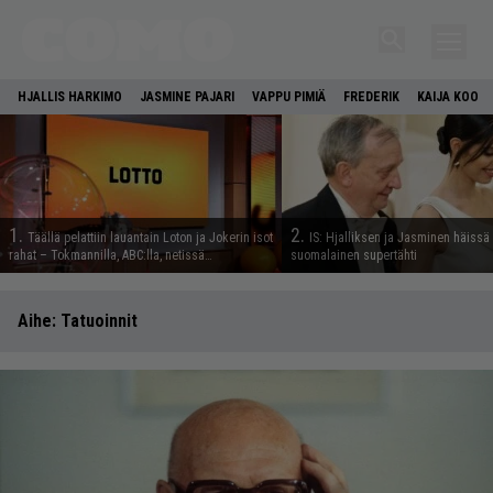
HJALLIS HARKIMO
JASMINE PAJARI
VAPPU PIMIÄ
FREDERIK
KAIJA KOO
1.
2.
Täällä pelattiin lauantain Loton ja Jokerin isot
IS: Hjalliksen ja Jasminen häissä
rahat – Tokmannilla, ABC:lla, netissä…
suomalainen supertähti
Aihe:
Tatuoinnit