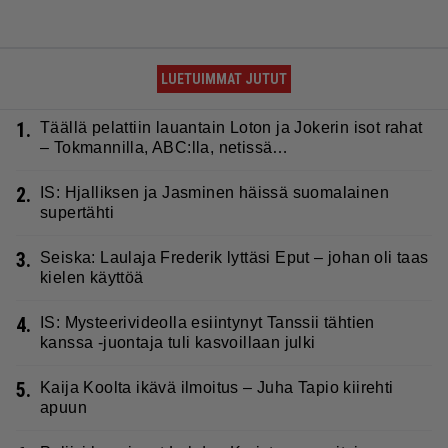
LUETUIMMAT JUTUT
1.
Täällä pelattiin lauantain Loton ja Jokerin isot rahat
– Tokmannilla, ABC:lla, netissä…
2.
IS: Hjalliksen ja Jasminen häissä suomalainen
supertähti
3.
Seiska: Laulaja Frederik lyttäsi Eput – johan oli taas
kielen käyttöä
4.
IS: Mysteerivideolla esiintynyt Tanssii tähtien
kanssa -juontaja tuli kasvoillaan julki
5.
Kaija Koolta ikävä ilmoitus – Juha Tapio kiirehti
apuun