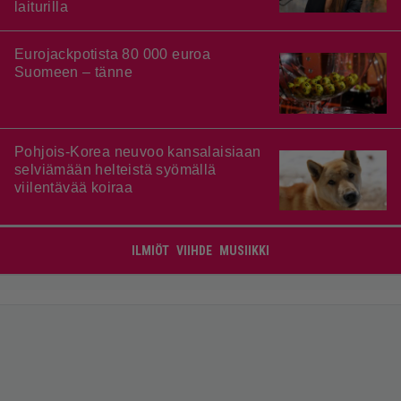
laiturilla
Eurojackpotista 80 000 euroa
Suomeen – tänne
Pohjois-Korea neuvoo kansalaisiaan
selviämään helteistä syömällä
viilentävää koiraa
ILMIÖT
VIIHDE
MUSIIKKI