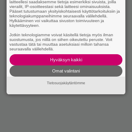
laitteellesi saadaksemme tietoja esimerkiksi sivuista, joilla
vierailit, IP-osoitteestasi sekä laitteesi ominaisuuksista.
Pääset tutustumaan yksityiskohtaisesti käyttötarkoituksiin ja
teknologiakumppaneihimme seuraavalla välilehdellä.
Hylkääminen voi vaikuttaa sivuston toimivuuteen ja
käytettävyyteen.
Jotkin teknologiamme voivat käsitellä tietoja myös ilman
suostumusta, jos niillä on siihen oikeutettu peruste. Voit
vastustaa tätä tai muuttaa asetuksiasi milloin tahansa
seuraavalla välilehdellä.
Hyväksyn kaikki
Omat valintani
Tietosuojakäytäntömme