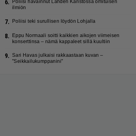
6.
Poliisi havainnut Lahden Karistossa omituisen
ilmiön
7.
Poliisi teki surullisen löydön Lohjalla
8.
Eppu Normaali soitti kaikkien aikojen viimeisen
konserttinsa – nämä kappaleet sillä kuultiin
9.
Sari Havas julkaisi rakkaastaan kuvan –
”Seikkailukumppanini”