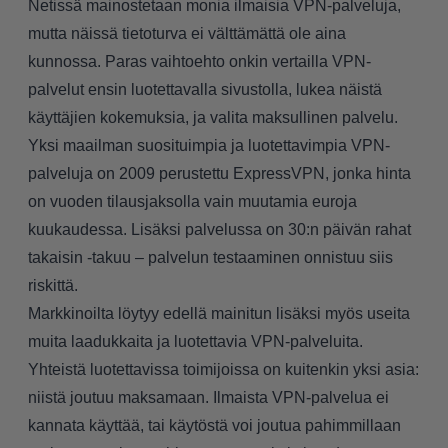
Netissä mainostetaan monia ilmaisia VPN-palveluja,
mutta
näissä tietoturva ei välttämättä ole aina
kunnossa
. Paras vaihtoehto onkin vertailla VPN-
palvelut ensin luotettavalla sivustolla, lukea näistä
käyttäjien kokemuksia, ja valita maksullinen palvelu.
Yksi maailman suosituimpia ja luotettavimpia VPN-
palveluja on 2009 perustettu
ExpressVPN
, jonka hinta
on vuoden tilausjaksolla vain muutamia euroja
kuukaudessa. Lisäksi palvelussa on 30:n päivän rahat
takaisin -takuu – palvelun testaaminen onnistuu siis
riskittä.
Markkinoilta löytyy edellä mainitun lisäksi myös useita
muita laadukkaita ja luotettavia VPN-palveluita.
Yhteistä luotettavissa toimijoissa on kuitenkin yksi asia:
niistä joutuu maksamaan. Ilmaista VPN-palvelua ei
kannata käyttää, tai käytöstä voi joutua pahimmillaan