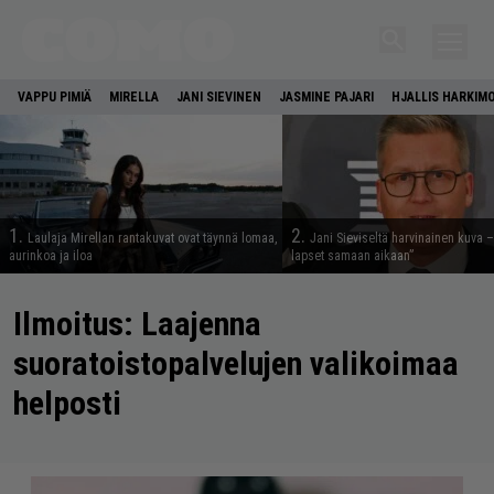
VAPPU PIMIÄ
MIRELLA
JANI SIEVINEN
JASMINE PAJARI
HJALLIS HARKIM
1.
2.
Laulaja Mirellan rantakuvat ovat täynnä lomaa,
Jani Sieviseltä harvinainen kuva –
aurinkoa ja iloa
lapset samaan aikaan”
Ilmoitus: Laajenna
suoratoistopalvelujen valikoimaa
helposti