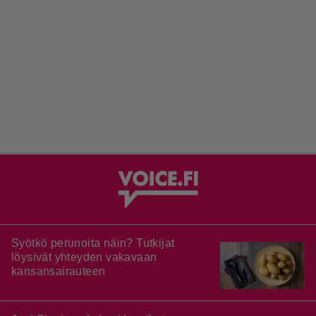
Syötkö perunoita näin? Tutkijat
löysivät yhteyden vakavaan
kansansairauteen