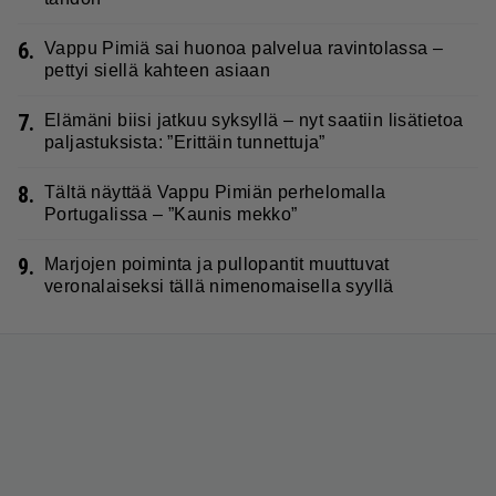
6.
Vappu Pimiä sai huonoa palvelua ravintolassa –
pettyi siellä kahteen asiaan
7.
Elämäni biisi jatkuu syksyllä – nyt saatiin lisätietoa
paljastuksista: ”Erittäin tunnettuja”
8.
Tältä näyttää Vappu Pimiän perhelomalla
Portugalissa – ”Kaunis mekko”
9.
Marjojen poiminta ja pullopantit muuttuvat
veronalaiseksi tällä nimenomaisella syyllä