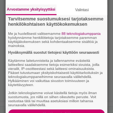
Arvostamme yksityisyyttäsi
Valintasi
Tarvitsemme suostumuksesi tarjotaksemme
henkilökohtaisen käyttökokemuksen
Me ja huolellisesti valitsemamme
88 teknologiakumppania
hyödynnämme henkilötietoja tarjotaksemme paremman
käyttäjäkokemuksen sekä kohdentaaksemme sisältöä ja
mainoksia.
Hyväksymällä suostut tietojesi käyttöön seuraavasti
Käytämme laitetunnisteita ja tallennamme evästeitä
laitteellesi saadaksemme tietoja esimerkiksi sivuista, joilla
vierailit, IP-osoitteestasi sekä laitteesi ominaisuuksista.
Pääset tutustumaan yksityiskohtaisesti käyttötarkoituksiin ja
teknologiakumppaneihimme seuraavalla välilehdellä.
Hylkääminen voi vaikuttaa sivuston toimivuuteen ja
käytettävyyteen.
Jotkin teknologiamme voivat käsitellä tietoja myös ilman
suostumusta, jos niillä on siihen oikeutettu peruste. Voit
vastustaa tätä tai muuttaa asetuksiasi milloin tahansa
seuraavalla välilehdellä.