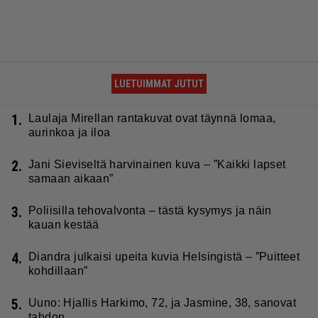
LUETUIMMAT JUTUT
1.
Laulaja Mirellan rantakuvat ovat täynnä lomaa,
aurinkoa ja iloa
2.
Jani Sieviseltä harvinainen kuva – ”Kaikki lapset
samaan aikaan”
3.
Poliisilla tehovalvonta – tästä kysymys ja näin
kauan kestää
4.
Diandra julkaisi upeita kuvia Helsingistä – ”Puitteet
kohdillaan”
5.
Uuno: Hjallis Harkimo, 72, ja Jasmine, 38, sanovat
tahdon