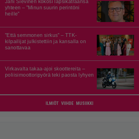
Jani Sievinen kokosi lapsikatraansa
yhteen – ”Minun suurin perintöni
heille”
”Että semmonen sirkus” – TTK-
kilpailijat julkistettiin ja kansalla on
sanottavaa
Virkavalta takaa-ajoi skoottereita –
poliisimoottoripyörä teki paosta lyhyen
ILMIÖT
VIIHDE
MUSIIKKI