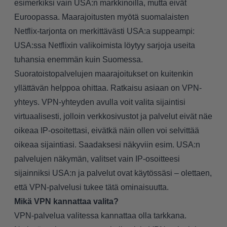
esimerkiksi vain USA:n markkinoilla, mutta eivät
Euroopassa. Maarajoitusten myötä suomalaisten
Netflix-tarjonta on merkittävästi USA:a suppeampi:
USA:ssa Netflixin valikoimista löytyy sarjoja useita
tuhansia enemmän kuin Suomessa
.
Suoratoistopalvelujen maarajoitukset on kuitenkin
yllättävän helppoa ohittaa. Ratkaisu asiaan on VPN-
yhteys. VPN-yhteyden avulla voit valita sijaintisi
virtuaalisesti, jolloin verkkosivustot ja palvelut eivät näe
oikeaa IP-osoitettasi, eivätkä näin ollen voi selvittää
oikeaa sijaintiasi. Saadaksesi näkyviin esim. USA:n
palvelujen näkymän, valitset vain IP-osoitteesi
sijainniksi USA:n ja palvelut ovat käytössäsi – olettaen,
että VPN-palvelusi tukee tätä ominaisuutta.
Mikä VPN kannattaa valita?
VPN-palvelua valitessa kannattaa olla tarkkana.