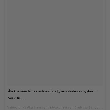
Älä koskaan lainaa autoasi, jos @jarnodudeson pyytää….
Voi v..tu….
Video, jonka Aku Hirviniemi (@akuhirviniemi) julkaisi
19. 08ta 2016 klo 5.09 PDT