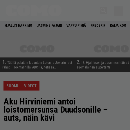
HJALLIS HARKIMO
JASMINE PAJARI
VAPPU PIMIÄ
FREDERIK
KAIJA KOO
1.
2.
Täällä pelattiin lauantain Loton ja Jokerin isot
IS: Hjalliksen ja Jasminen häissä
rahat – Tokmannilla, ABC:lla, netissä…
suomalainen supertähti
SUOMI
VIDEOT
Aku Hirviniemi antoi
loistomersunsa Duudsonille –
auts, näin kävi