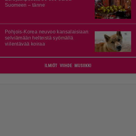
Suomeen – tänne
Pohjois-Korea neuvoo kansalaisiaan
selviämään helteistä syömällä
viilentävää koiraa
ILMIÖT
VIIHDE
MUSIIKKI