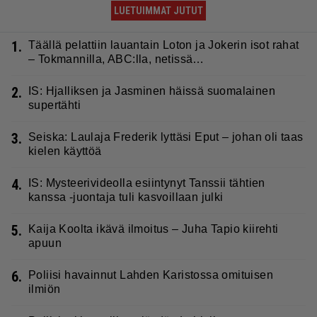
LUETUIMMAT JUTUT
1.
Täällä pelattiin lauantain Loton ja Jokerin isot rahat
– Tokmannilla, ABC:lla, netissä…
2.
IS: Hjalliksen ja Jasminen häissä suomalainen
supertähti
3.
Seiska: Laulaja Frederik lyttäsi Eput – johan oli taas
kielen käyttöä
4.
IS: Mysteerivideolla esiintynyt Tanssii tähtien
kanssa -juontaja tuli kasvoillaan julki
5.
Kaija Koolta ikävä ilmoitus – Juha Tapio kiirehti
apuun
6.
Poliisi havainnut Lahden Karistossa omituisen
ilmiön