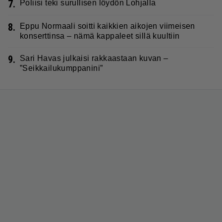
7.
Poliisi teki surullisen löydön Lohjalla
8.
Eppu Normaali soitti kaikkien aikojen viimeisen
konserttinsa – nämä kappaleet sillä kuultiin
9.
Sari Havas julkaisi rakkaastaan kuvan –
”Seikkailukumppanini”