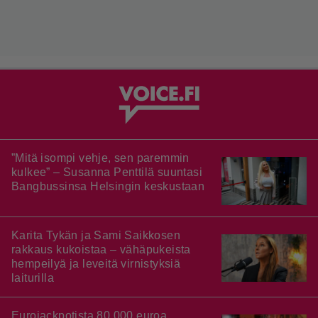
”Mitä isompi vehje, sen paremmin
kulkee” – Susanna Penttilä suuntasi
Bangbussinsa Helsingin keskustaan
Karita Tykän ja Sami Saikkosen
rakkaus kukoistaa – vähäpukeista
hempeilyä ja leveitä virnistyksiä
laiturilla
Eurojackpotista 80 000 euroa