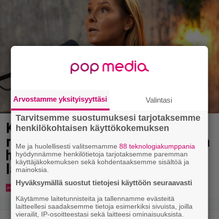
Arvostamme yksityisyyttäsi
Valintasi
Tarvitsemme suostumuksesi tarjotaksemme
Karita Tykän ja Sami Saikkosen
henkilökohtaisen käyttökokemuksen
rakkaus kukoistaa – vähäpukeista
Me ja huolellisesti valitsemamme
88 teknologiakumppania
hempeilyä ja leveitä virnistyksiä
hyödynnämme henkilötietoja tarjotaksemme paremman
käyttäjäkokemuksen sekä kohdentaaksemme sisältöä ja
laiturilla
mainoksia.
Hyväksymällä suostut tietojesi käyttöön seuraavasti
Käytämme laitetunnisteita ja tallennamme evästeitä
laitteellesi saadaksemme tietoja esimerkiksi sivuista, joilla
vierailit, IP-osoitteestasi sekä laitteesi ominaisuuksista.