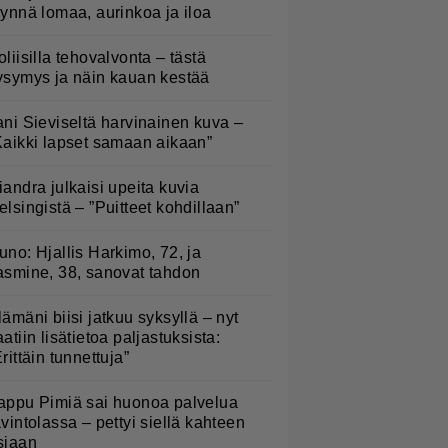
äynnä lomaa, aurinkoa ja iloa
oliisilla tehovalvonta – tästä
ysymys ja näin kauan kestää
ani Sieviseltä harvinainen kuva –
Kaikki lapset samaan aikaan”
iandra julkaisi upeita kuvia
elsingistä – ”Puitteet kohdillaan”
uno: Hjallis Harkimo, 72, ja
asmine, 38, sanovat tahdon
lämäni biisi jatkuu syksyllä – nyt
aatiin lisätietoa paljastuksista:
Erittäin tunnettuja”
appu Pimiä sai huonoa palvelua
avintolassa – pettyi siellä kahteen
siaan