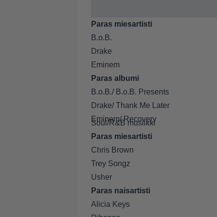
Paras miesartisti
B.o.B.
Drake
Eminem
Paras albumi
B.o.B./ B.o.B. Presents
Drake/ Thank Me Later
Eminem/ Recovery
Soul/R&B musiikki
Paras miesartisti
Chris Brown
Trey Songz
Usher
Paras naisartisti
Alicia Keys