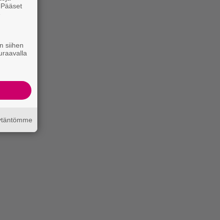
. Pääset
e
n siihen
uraavalla
äytäntömme