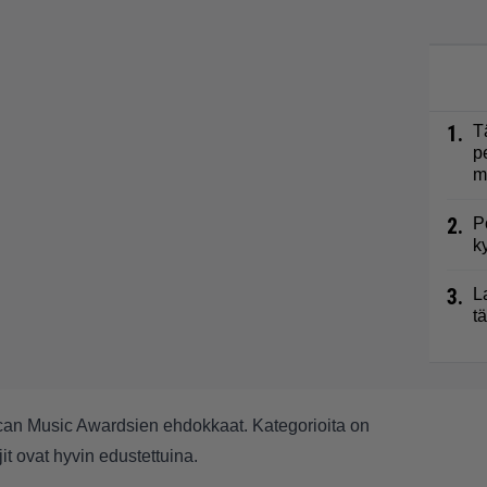
1.
T
p
m
2.
P
k
3.
L
t
ican Music Awardsien ehdokkaat.
Kategorioita on
jit ovat hyvin edustettuina.