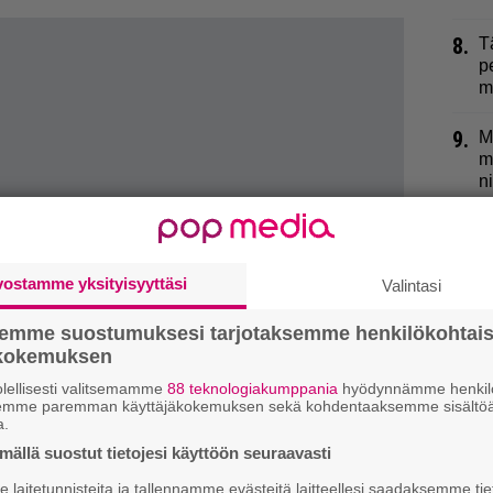
8.
T
p
m
9.
M
m
n
vostamme yksityisyyttäsi
Valintasi
semme suostumuksesi tarjotaksemme henkilökohtai
ökokemuksen
lellisesti valitsemamme
88 teknologiakumppania
hyödynnämme henkilö
semme paremman käyttäjäkokemuksen sekä kohdentaaksemme sisältöä
a.
ällä suostut tietojesi käyttöön seuraavasti
laitetunnisteita ja tallennamme evästeitä laitteellesi saadaksemme tie