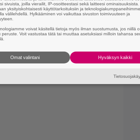
i sivuista, joilla vierailit, IP-osoitteestasi sekä laitteesi ominaisuuksista
an yksityiskohtaisesti käyttötarkoituksiin ja teknologiakumppaneihimm
la välilehdellä. Hylkääminen voi vaikuttaa sivuston toimivuuteen ja
yyteen.
knologiamme voivat käsitellä tietoja myös ilman suostumusta, jos niillä o
u peruste. Voit vastustaa tätä tai muuttaa asetuksiasi milloin tahansa se
lä.
Omat valintani
Hyväksyn kaikki
Tietosuojak