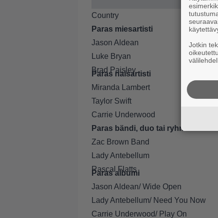
esimerkiks
tutustuma
Country
seuraaval
Paras miesartisti
käytettäv
Jason Aldean
Jotkin te
oikeutett
Luke Bryan
välilehdel
Brad Paisley
Paras naisartisti
Miranda Lambert
Taylor Swift
Carrie Underwood
Paras bändi, duo tai ryhmä
Zac Brown Band
Lady Antebellum
Rascal Flatts
Paras albumi
Jason Aldean/ Wide Open
Lady Antebellum/ Need You Now
Carrie Underwood/ Play On