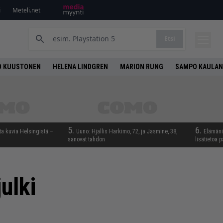
i
Meteli.net
Etsi
O KUUSTONEN
HELENA LINDGREN
MARION RUNG
SAMPO KAULAN
5.
6.
ta kuvia Helsingistä –
Uuno: Hjallis Harkimo, 72, ja Jasmine, 38,
Elämäni 
sanovat tahdon
lisätietoa p
ulki