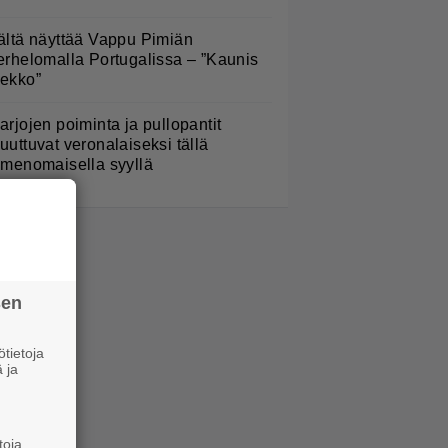
ältä näyttää Vappu Pimiän
erhelomalla Portugalissa – ”Kaunis
ekko”
arjojen poiminta ja pullopantit
uuttuvat veronalaiseksi tällä
imenomaisella syyllä
sen
tietoja
 ja
toja