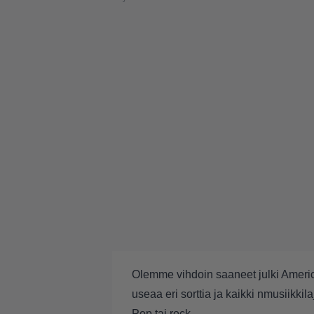
Olemme vihdoin saaneet julki Amer
useaa eri sorttia ja kaikki nmusiikkila
Pop tai rock