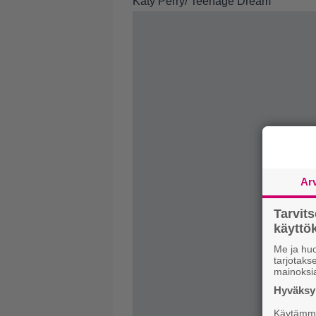
Katy Perry/ Teenage Dream
Ar
Tarvit
käytt
Me ja huo
tarjotak
mainoksi
Hyväksym
Käytämme 