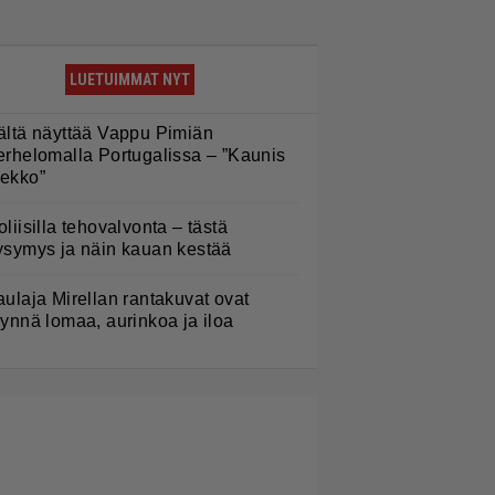
LUETUIMMAT NYT
ältä näyttää Vappu Pimiän
erhelomalla Portugalissa – ”Kaunis
ekko”
oliisilla tehovalvonta – tästä
ysymys ja näin kauan kestää
aulaja Mirellan rantakuvat ovat
äynnä lomaa, aurinkoa ja iloa