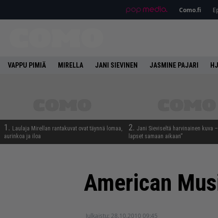
Como.fi
Ep
VAPPU PIMIÄ
MIRELLA
JANI SIEVINEN
JASMINE PAJARI
HJ
1.
2.
Laulaja Mirellan rantakuvat ovat täynnä lomaa,
Jani Sieviseltä harvinainen kuva –
aurinkoa ja iloa
lapset samaan aikaan”
American Musi
Julkaistu:
28.10.2010 09:45