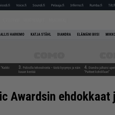
isodi.fi
Voice.fi
Soundi.fi
Pelaaja.fi
Inferno.fi
Rumba.fi
Tilt.f
ETUSIVU
UUSIMMAT
MUSIIKKI
ALLIS HARKIMO
KATJA STÅHL
DIANDRA
ELÄMÄNI BIISI
MIKK
3.
4.
 ”Kaikki
Poliisilla tehovalvonta – tästä kysymys ja näin
Diandra julkaisi upei
kauan kestää
”Puitteet kohdillaan”
c Awardsin ehdokkaat j