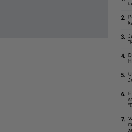
t
2.
P
k
3.
J
”
4.
D
H
5.
U
J
6.
E
s
”
7.
V
r
a