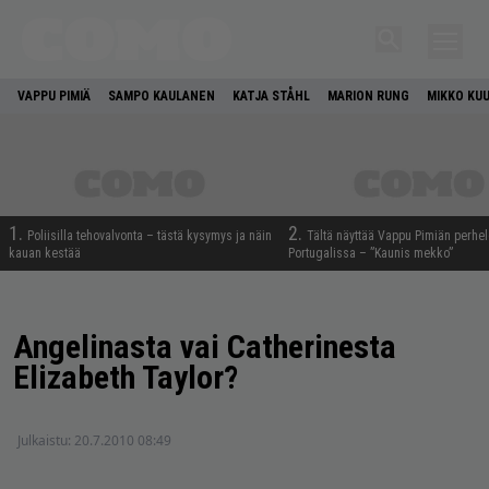
VAPPU PIMIÄ
SAMPO KAULANEN
KATJA STÅHL
MARION RUNG
MIKKO KU
1.
2.
Poliisilla tehovalvonta – tästä kysymys ja näin
Tältä näyttää Vappu Pimiän perhe
kauan kestää
Portugalissa – ”Kaunis mekko”
Angelinasta vai Catherinesta
Elizabeth Taylor?
Julkaistu:
20.7.2010 08:49