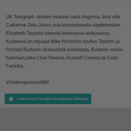
UK Telegraph -lehden mukaan sekä Angelina Jolie että
Catherine Zeta-Jones ovat kiinnostuneita näyttelemään
Elizabeth Tayloria
hänestä kertovassa elokuvassa.
Kyseessä on ohjaaja Mike Nicholsin sovitus Taylorin ja
Richard Burtonin räiskyvästä avioliitosta. Burtonin rooliin
harkitaan joko Clive Owenia, Russell Crowea tai Colin
Farrellia.
Viihdeimperiumi/MM
Lisää Como.fi Googlen ensisijaiseksi lähteeksi