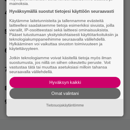
mainoksia.
Hyväksymällä suostut tietojesi käyttöön seuraavasti
4.
Katja Ståhl ja Mikko Kuustonen jälleen yhdessä –
herättää kysymyksiä myös julkkiksilta
Käytämme laitetunnisteita ja tallennamme evästeitä
laitteellesi saadaksemme tietoja esimerkiksi sivuista, joilla
vierailit, IP-osoitteestasi sekä laitteesi ominaisuuksista.
5.
MTV: He ovat uudet Tanssii Tähtien Kanssa -
Pääset tutustumaan yksityiskohtaisesti käyttötarkoituksiin ja
kilpailijat!
teknologiakumppaneihimme seuraavalla välilehdellä.
Hylkääminen voi vaikuttaa sivuston toimivuuteen ja
käytettävyyteen.
6.
Uuno: Hjallis Harkimo, 72, ja Jasmine, 38, sanovat
tahdon
Jotkin teknologiamme voivat käsitellä tietoja myös ilman
suostumusta, jos niillä on siihen oikeutettu peruste. Voit
vastustaa tätä tai muuttaa asetuksiasi milloin tahansa
7.
Helena Lindgren kuvassa täysi-ikäisen
seuraavalla välilehdellä.
pojanpoikansa kanssa – katso
Hyväksyn kaikki
8.
Rakastettu suomalainen metalliyhtye tekee paluun
Omat valintani
9.
Sampo Kaulanen sai oudon tulehduksen – makaa
Tietosuojakäytäntömme
hoitolaitteessa nytkähdellen