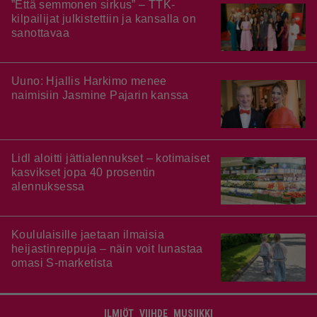
”Että semmonen sirkus” – TTK-
kilpailijat julkistettiin ja kansalla on
sanottavaa
Uuno: Hjallis Harkimo menee
naimisiin Jasmine Pajarin kanssa
Lidl aloitti jättialennukset – kotimaiset
kasvikset jopa 40 prosentin
alennuksessa
Koululaisille jaetaan ilmaisia
heijastinreppuja – näin voit lunastaa
omasi S-marketista
ILMIÖT
VIIHDE
MUSIIKKI