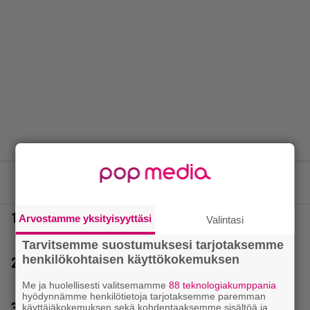
LUETUIMMAT JUTUT
1.
Poliisilla tehovalvonta – tästä kysymys ja näin
Arvostamme yksityisyyttäsi
Valintasi
kauan kestää
Tarvitsemme suostumuksesi tarjotaksemme
henkilökohtaisen käyttökokemuksen
2.
Tältä näyttää Vappu Pimiän perhelomalla
Portugalissa – ”Kaunis mekko”
Me ja huolellisesti valitsemamme
88 teknologiakumppania
hyödynnämme henkilötietoja tarjotaksemme paremman
3.
Erittäin vaarallinen kuski Ulvilassa
käyttäjäkokemuksen sekä kohdentaaksemme sisältöä ja