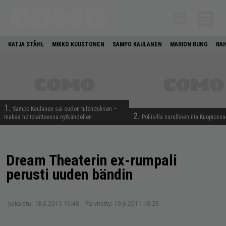
KATJA STÅHL
MIKKO KUUSTONEN
SAMPO KAULANEN
MARION RUNG
RA
1.
Sampo Kaulanen sai oudon tulehduksen –
2.
makaa hoitolaitteessa nytkähdellen
Poliisilla surullinen ilta Kuopiossa
Dream Theaterin ex-rumpali
perusti uuden bändin
Julkaistu:
18.6.2011 16:48
Päivitetty:
19.6.2011 18:28