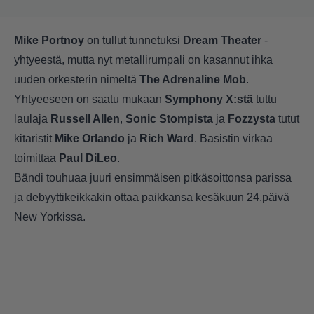
Mike Portnoy
on tullut tunnetuksi
Dream Theater
-
yhtyeestä, mutta nyt metallirumpali on kasannut ihka
uuden orkesterin nimeltä
The Adrenaline Mob
.
Yhtyeeseen on saatu mukaan
Symphony X:stä
tuttu
laulaja
Russell Allen
,
Sonic Stompista
ja
Fozzysta
tutut
kitaristit
Mike Orlando
ja
Rich Ward
. Basistin virkaa
toimittaa
Paul DiLeo
.
Bändi touhuaa juuri ensimmäisen pitkäsoittonsa parissa
ja debyyttikeikkakin ottaa paikkansa kesäkuun 24.päivä
New Yorkissa.