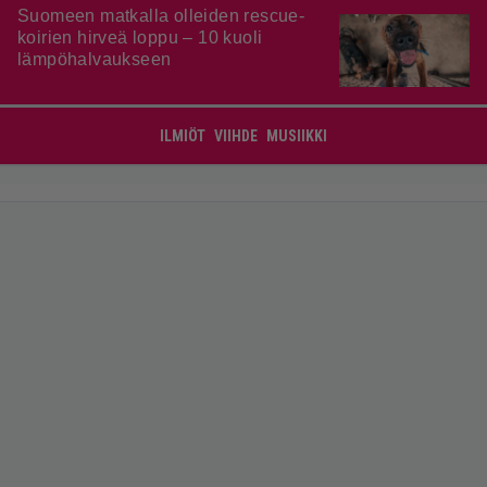
Suomeen matkalla olleiden rescue-
koirien hirveä loppu – 10 kuoli
lämpöhalvaukseen
ILMIÖT
VIIHDE
MUSIIKKI