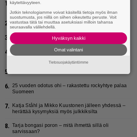
1.
käytettävyyteen.
Sampo Kaulanen sai oudon tulehduksen – makaa
hoitolaitteessa nytkähdellen
Jotkin teknologiamme voivat käsitellä tietoja myös ilman
suostumusta, jos niillä on siihen oikeutettu peruste. Voit
vastustaa tätä tai muuttaa asetuksiasi milloin tahansa
2.
Rakastettu suomalainen metalliyhtye tekee paluun
seuraavalla välilehdellä.
3.
Poliisilla surullinen ilta Kuopiossa eilen
Hyväksyn kaikki
Omat valintani
4.
Laulaja Marionilla todella tuskaiset paikat tällä
hetkellä
Tietosuojakäytäntömme
5.
Poliisi pyytää apua Jämsässä
6.
25 vuoden odotus ohi – rakastettu rockyhtye palaa
Suomeen
7.
Katja Ståhl ja Mikko Kuustonen jälleen yhdessä –
herättää kysymyksiä myös julkkiksilta
8.
Tarja bongasi poron – mitä ihmettä sillä oli
sarvissaan?