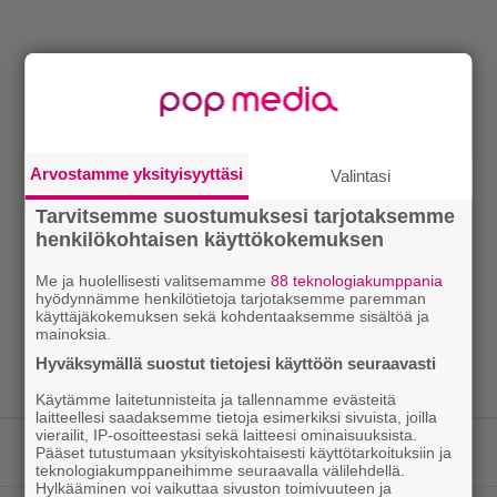
Arvostamme yksityisyyttäsi
Valintasi
Tarvitsemme suostumuksesi tarjotaksemme
henkilökohtaisen käyttökokemuksen
Me ja huolellisesti valitsemamme
88 teknologiakumppania
hyödynnämme henkilötietoja tarjotaksemme paremman
käyttäjäkokemuksen sekä kohdentaaksemme sisältöä ja
mainoksia.
Hyväksymällä suostut tietojesi käyttöön seuraavasti
Käytämme laitetunnisteita ja tallennamme evästeitä
laitteellesi saadaksemme tietoja esimerkiksi sivuista, joilla
vierailit, IP-osoitteestasi sekä laitteesi ominaisuuksista.
Pääset tutustumaan yksityiskohtaisesti käyttötarkoituksiin ja
LUETUIMMAT JUTUT
teknologiakumppaneihimme seuraavalla välilehdellä.
Hylkääminen voi vaikuttaa sivuston toimivuuteen ja