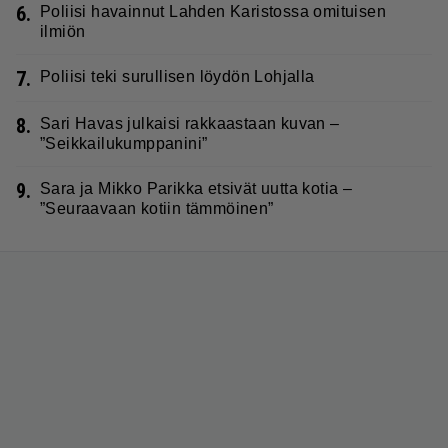
6.
Poliisi havainnut Lahden Karistossa omituisen
ilmiön
7.
Poliisi teki surullisen löydön Lohjalla
8.
Sari Havas julkaisi rakkaastaan kuvan –
”Seikkailukumppanini”
9.
Sara ja Mikko Parikka etsivät uutta kotia –
”Seuraavaan kotiin tämmöinen”