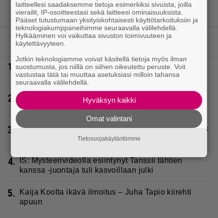
laitteellesi saadaksemme tietoja esimerkiksi sivuista, joilla
vierailit, IP-osoitteestasi sekä laitteesi ominaisuuksista.
Pääset tutustumaan yksityiskohtaisesti käyttötarkoituksiin ja
teknologiakumppaneihimme seuraavalla välilehdellä.
Hylkääminen voi vaikuttaa sivuston toimivuuteen ja
LUETUIMMAT JUTUT
käytettävyyteen.
Jotkin teknologiamme voivat käsitellä tietoja myös ilman
1.
Täällä pelattiin lauantain Loton ja Jokerin isot rahat
suostumusta, jos niillä on siihen oikeutettu peruste. Voit
vastustaa tätä tai muuttaa asetuksiasi milloin tahansa
– Tokmannilla, ABC:lla, netissä…
seuraavalla välilehdellä.
2.
IS: Hjalliksen ja Jasminen häissä suomalainen
Hyväksyn kaikki
supertähti
Omat valintani
3.
Seiska: Laulaja Frederik lyttäsi Eput – johan oli taas
kielen käyttöä
Tietosuojakäytäntömme
4.
IS: Mysteerivideolla esiintynyt Tanssii tähtien
kanssa -juontaja tuli kasvoillaan julki
5.
Kaija Koolta ikävä ilmoitus – Juha Tapio kiirehti
apuun