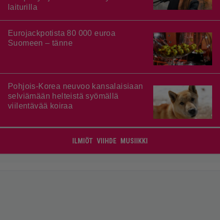
laiturilla
Eurojackpotista 80 000 euroa
Suomeen – tänne
Pohjois-Korea neuvoo kansalaisiaan
selviämään helteistä syömällä
viilentävää koiraa
ILMIÖT
VIIHDE
MUSIIKKI