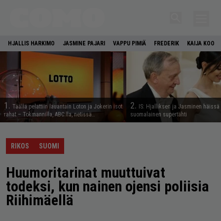
HJALLIS HARKIMO
JASMINE PAJARI
VAPPU PIMIÄ
FREDERIK
KAIJA KOO
1.
2.
Täällä pelattiin lauantain Loton ja Jokerin isot
IS: Hjalliksen ja Jasminen häissä
rahat – Tokmannilla, ABC:lla, netissä…
suomalainen supertähti
RIKOS
SUOMI
Huumoritarinat muuttuivat
todeksi, kun nainen ojensi poliisia
Riihimäellä