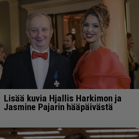
Lisää kuvia Hjallis Harkimon ja
Jasmine Pajarin hääpäivästä