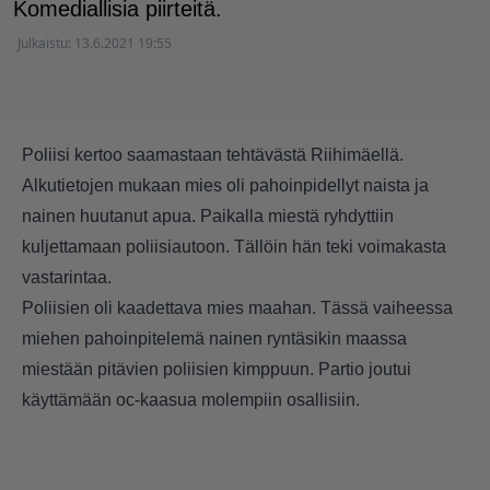
Komediallisia piirteitä.
Julkaistu:
13.6.2021 19:55
Poliisi kertoo saamastaan tehtävästä Riihimäellä.
Alkutietojen mukaan mies oli pahoinpidellyt naista ja
nainen huutanut apua. Paikalla miestä ryhdyttiin
kuljettamaan poliisiautoon. Tällöin hän teki voimakasta
vastarintaa.
Poliisien oli kaadettava mies maahan. Tässä vaiheessa
miehen pahoinpitelemä nainen ryntäsikin maassa
miestään pitävien poliisien kimppuun. Partio joutui
käyttämään oc-kaasua molempiin osallisiin.