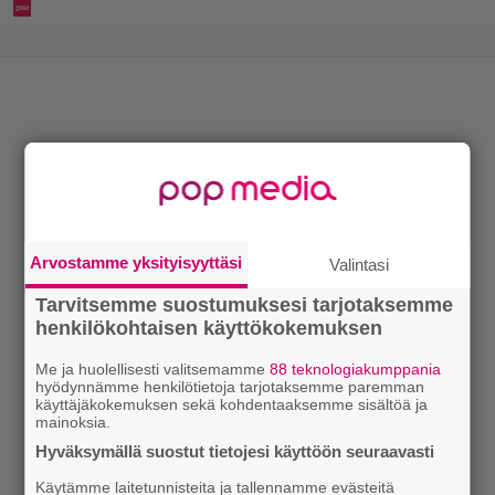
Arvostamme yksityisyyttäsi
Valintasi
Tarvitsemme suostumuksesi tarjotaksemme
henkilökohtaisen käyttökokemuksen
Me ja huolellisesti valitsemamme
88 teknologiakumppania
hyödynnämme henkilötietoja tarjotaksemme paremman
käyttäjäkokemuksen sekä kohdentaaksemme sisältöä ja
mainoksia.
Hyväksymällä suostut tietojesi käyttöön seuraavasti
Käytämme laitetunnisteita ja tallennamme evästeitä