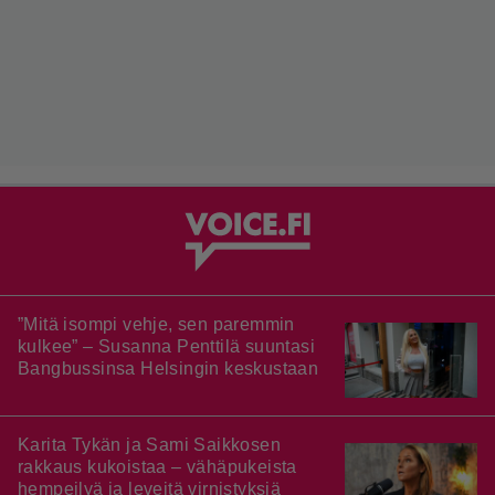
”Mitä isompi vehje, sen paremmin
kulkee” – Susanna Penttilä suuntasi
Bangbussinsa Helsingin keskustaan
Karita Tykän ja Sami Saikkosen
rakkaus kukoistaa – vähäpukeista
hempeilyä ja leveitä virnistyksiä