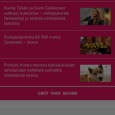
Karita Tykän ja Sami Saikkosen
rakkaus kukoistaa – vähäpukeista
hempeilyä ja leveitä virnistyksiä
laiturilla
Eurojackpotista 80 000 euroa
Suomeen – tänne
Pohjois-Korea neuvoo kansalaisiaan
selviämään helteistä syömällä
viilentävää koiraa
ILMIÖT
VIIHDE
MUSIIKKI