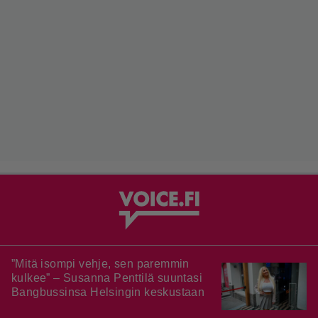
”Mitä isompi vehje, sen paremmin
kulkee” – Susanna Penttilä suuntasi
Bangbussinsa Helsingin keskustaan