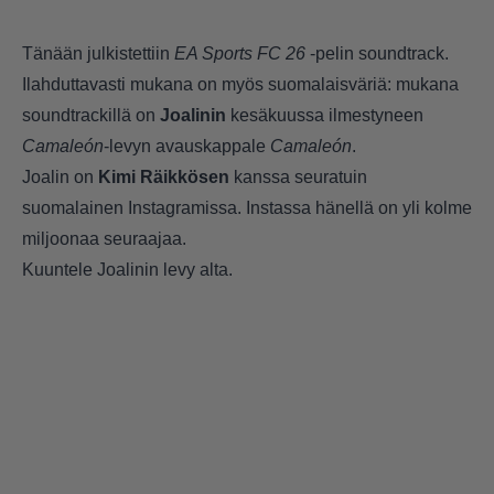
Tänään julkistettiin
EA Sports FC 26
-pelin soundtrack.
Ilahduttavasti mukana on myös suomalaisväriä: mukana
soundtrackillä on
Joalinin
kesäkuussa ilmestyneen
Camaleón
-levyn avauskappale
Camaleón
.
Joalin on
Kimi Räikkösen
kanssa seuratuin
suomalainen Instagramissa. Instassa hänellä on yli kolme
miljoonaa seuraajaa.
Kuuntele Joalinin levy alta.