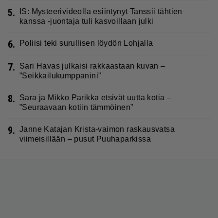
5.
IS: Mysteerivideolla esiintynyt Tanssii tähtien
kanssa -juontaja tuli kasvoillaan julki
6.
Poliisi teki surullisen löydön Lohjalla
7.
Sari Havas julkaisi rakkaastaan kuvan –
”Seikkailukumppanini”
8.
Sara ja Mikko Parikka etsivät uutta kotia –
”Seuraavaan kotiin tämmöinen”
9.
Janne Katajan Krista-vaimon raskausvatsa
viimeisillään – pusut Puuhaparkissa