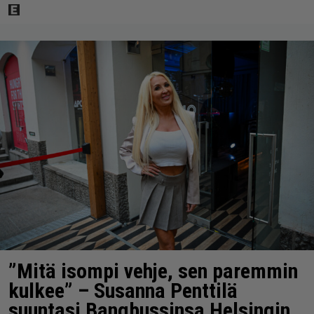
”Mitä isompi vehje, sen paremmin
kulkee” – Susanna Penttilä
suuntasi Bangbussinsa Helsingin