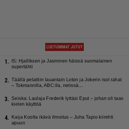
LUETUIMMAT JUTUT
1.
IS: Hjalliksen ja Jasminen häissä suomalainen
supertähti
2.
Täällä pelattiin lauantain Loton ja Jokerin isot rahat
– Tokmannilla, ABC:lla, netissä…
3.
Seiska: Laulaja Frederik lyttäsi Eput – johan oli taas
kielen käyttöä
4.
Kaija Koolta ikävä ilmoitus – Juha Tapio kiirehti
apuun