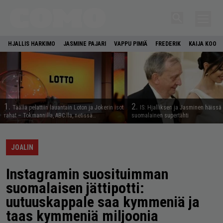
HJALLIS HARKIMO
JASMINE PAJARI
VAPPU PIMIÄ
FREDERIK
KAIJA KOO
1.
2.
Täällä pelattiin lauantain Loton ja Jokerin isot
IS: Hjalliksen ja Jasminen häissä
rahat – Tokmannilla, ABC:lla, netissä…
suomalainen supertähti
JOALIN
Instagramin suosituimman
suomalaisen jättipotti:
uutuuskappale saa kymmeniä ja
taas kymmeniä miljoonia