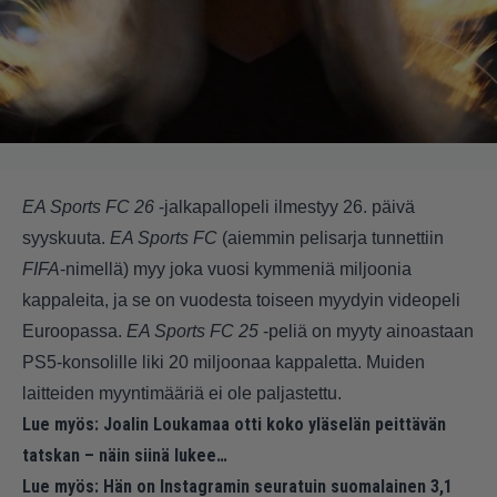
EA Sports FC 26
-jalkapallopeli ilmestyy 26. päivä
syyskuuta.
EA Sports FC
(aiemmin pelisarja tunnettiin
FIFA
-nimellä) myy joka vuosi kymmeniä miljoonia
kappaleita, ja se on vuodesta toiseen myydyin videopeli
Euroopassa.
EA Sports FC 25
-peliä on myyty ainoastaan
PS5-konsolille liki 20 miljoonaa kappaletta. Muiden
laitteiden myyntimääriä ei ole paljastettu.
Lue myös:
Joalin Loukamaa otti koko yläselän peittävän
tatskan – näin siinä lukee…
Lue myös:
Hän on Instagramin seuratuin suomalainen 3,1