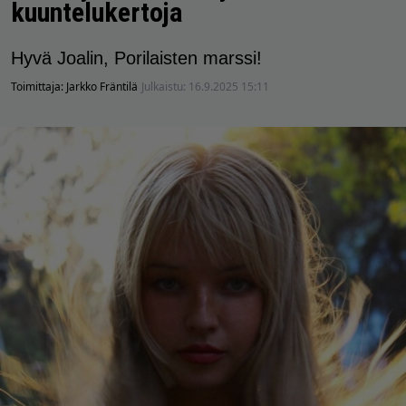
kuuntelukertoja
Hyvä Joalin, Porilaisten marssi!
Toimittaja:
Jarkko Fräntilä
Julkaistu:
16.9.2025 15:11