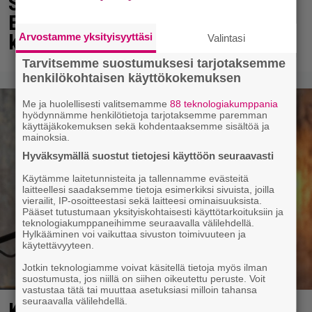
Seiska: Laulaja Frederik lyttäsi
Eput – johan oli taas kielen
käyttöä
Arvostamme yksityisyyttäsi
Valintasi
Tarvitsemme suostumuksesi tarjotaksemme
henkilökohtaisen käyttökokemuksen
Me ja huolellisesti valitsemamme
88 teknologiakumppania
hyödynnämme henkilötietoja tarjotaksemme paremman
käyttäjäkokemuksen sekä kohdentaaksemme sisältöä ja
mainoksia.
Hyväksymällä suostut tietojesi käyttöön seuraavasti
Käytämme laitetunnisteita ja tallennamme evästeitä
laitteellesi saadaksemme tietoja esimerkiksi sivuista, joilla
vierailit, IP-osoitteestasi sekä laitteesi ominaisuuksista.
Pääset tutustumaan yksityiskohtaisesti käyttötarkoituksiin ja
teknologiakumppaneihimme seuraavalla välilehdellä.
Hylkääminen voi vaikuttaa sivuston toimivuuteen ja
käytettävyyteen.
Jotkin teknologiamme voivat käsitellä tietoja myös ilman
suostumusta, jos niillä on siihen oikeutettu peruste. Voit
vastustaa tätä tai muuttaa asetuksiasi milloin tahansa
seuraavalla välilehdellä.
Karita Tykän ja Sami Saikkosen