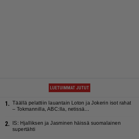
LUETUIMMAT JUTUT
1.
Täällä pelattiin lauantain Loton ja Jokerin isot rahat
– Tokmannilla, ABC:lla, netissä…
2.
IS: Hjalliksen ja Jasminen häissä suomalainen
supertähti