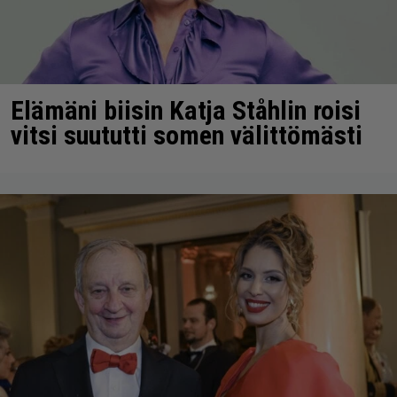
Elämäni biisin Katja Ståhlin roisi
vitsi suututti somen välittömästi