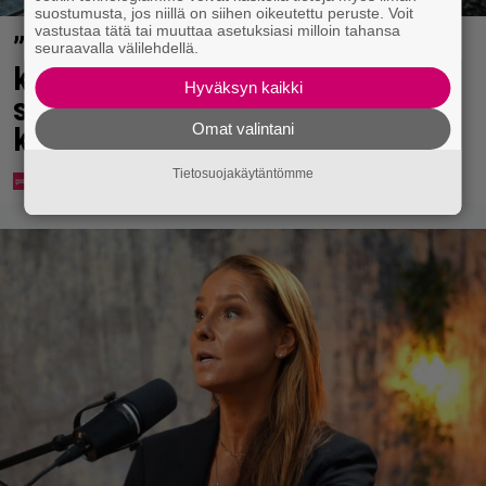
suostumusta, jos niillä on siihen oikeutettu peruste. Voit
vastustaa tätä tai muuttaa asetuksiasi milloin tahansa
”Mitä isompi vehje, sen paremmin
seuraavalla välilehdellä.
kulkee” – Susanna Penttilä
Hyväksyn kaikki
suuntasi Bangbussinsa Helsingin
Omat valintani
keskustaan
Tietosuojakäytäntömme