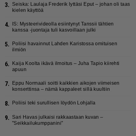
3.
Seiska: Laulaja Frederik lyttäsi Eput – johan oli taas
kielen käyttöä
4.
IS: Mysteerivideolla esiintynyt Tanssii tähtien
kanssa -juontaja tuli kasvoillaan julki
5.
Poliisi havainnut Lahden Karistossa omituisen
ilmiön
6.
Kaija Koolta ikävä ilmoitus – Juha Tapio kiirehti
apuun
7.
Eppu Normaali soitti kaikkien aikojen viimeisen
konserttinsa – nämä kappaleet sillä kuultiin
8.
Poliisi teki surullisen löydön Lohjalla
9.
Sari Havas julkaisi rakkaastaan kuvan –
”Seikkailukumppanini”