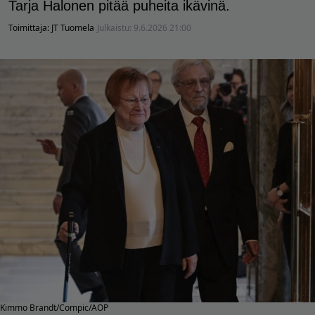
Tarja Halonen pitää puheita ikävinä.
Toimittaja:
JT Tuomela
Julkaistu:
9.6.2026 21:00
Kimmo Brandt/Compic/AOP