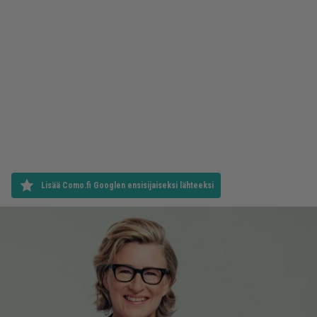
Lisää Como.fi Googlen ensisijaiseksi lähteeksi