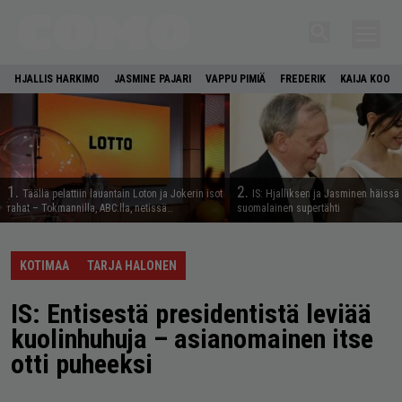
HJALLIS HARKIMO
JASMINE PAJARI
VAPPU PIMIÄ
FREDERIK
KAIJA KOO
1.
2.
Täällä pelattiin lauantain Loton ja Jokerin isot
IS: Hjalliksen ja Jasminen häissä
rahat – Tokmannilla, ABC:lla, netissä…
suomalainen supertähti
KOTIMAA
TARJA HALONEN
IS: Entisestä presidentistä leviää
kuolinhuhuja – asianomainen itse
otti puheeksi