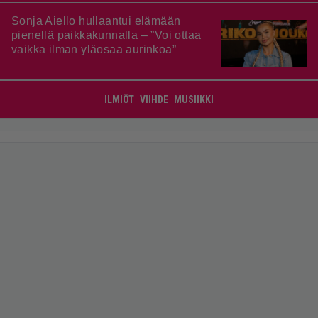
Sonja Aiello hullaantui elämään
pienellä paikkakunnalla – ”Voi ottaa
vaikka ilman yläosaa aurinkoa”
ILMIÖT
VIIHDE
MUSIIKKI