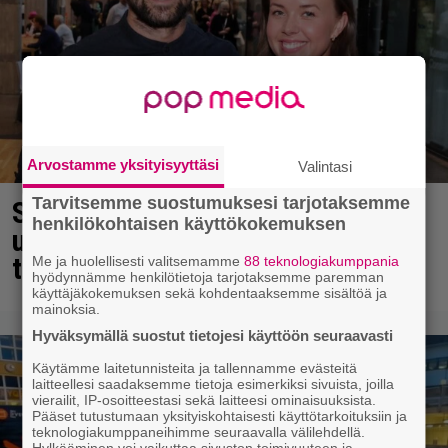
Arvostamme yksityisyyttäsi
Valintasi
Tarvitsemme suostumuksesi tarjotaksemme
Sara ja Mikko Parikka etsivät
henkilökohtaisen käyttökokemuksen
uutta kotia – ”Seuraavaan kotiin
tämmöinen”
Me ja huolellisesti valitsemamme
88 teknologiakumppania
hyödynnämme henkilötietoja tarjotaksemme paremman
käyttäjäkokemuksen sekä kohdentaaksemme sisältöä ja
mainoksia.
Hyväksymällä suostut tietojesi käyttöön seuraavasti
Käytämme laitetunnisteita ja tallennamme evästeitä
laitteellesi saadaksemme tietoja esimerkiksi sivuista, joilla
vierailit, IP-osoitteestasi sekä laitteesi ominaisuuksista.
Pääset tutustumaan yksityiskohtaisesti käyttötarkoituksiin ja
teknologiakumppaneihimme seuraavalla välilehdellä.
Hylkääminen voi vaikuttaa sivuston toimivuuteen ja