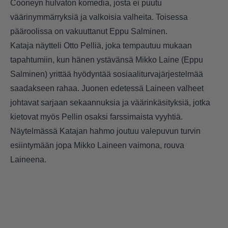
Cooneyn hulvaton komedia, josta ei puutu
väärinymmärryksiä ja valkoisia valheita. Toisessa
pääroolissa on vakuuttanut Eppu Salminen.
Kataja näytteli Otto Pelliä, joka tempautuu mukaan
tapahtumiin, kun hänen ystävänsä Mikko Laine (Eppu
Salminen) yrittää hyödyntää sosiaaliturvajärjestelmää
saadakseen rahaa. Juonen edetessä Laineen valheet
johtavat sarjaan sekaannuksia ja väärinkäsityksiä, jotka
kietovat myös Pellin osaksi farssimaista vyyhtiä.
Näytelmässä Katajan hahmo joutuu valepuvun turvin
esiintymään jopa Mikko Laineen vaimona, rouva
Laineena.