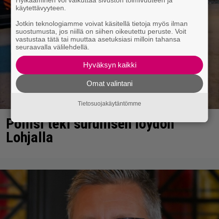
käytettävyyteen.
Jotkin teknologiamme voivat käsitellä tietoja myös ilman
suostumusta, jos niillä on siihen oikeutettu peruste. Voit
vastustaa tätä tai muuttaa asetuksiasi milloin tahansa
seuraavalla välilehdellä.
Hyväksyn kaikki
Omat valintani
Tietosuojakäytäntömme
Poliisi teki surullisen löydön
Lohjalla