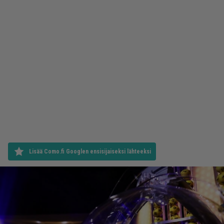
Lisää Como.fi Googlen ensisijaiseksi lähteeksi