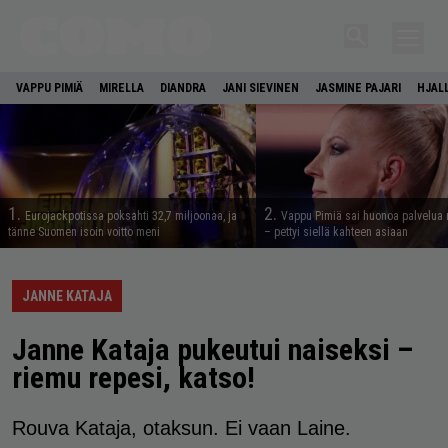
VAPPU PIMIÄ
MIRELLA
DIANDRA
JANI SIEVINEN
JASMINE PAJARI
HJAL
1.
2.
Eurojackpotissa poksahti 32,7 miljoonaa, ja
Vappu Pimiä sai huonoa palvelua 
tänne Suomen isoin voitto meni
– pettyi siellä kahteen asiaan
JANNE KATAJA
Janne Kataja pukeutui naiseksi –
riemu repesi, katso!
Rouva Kataja, otaksun. Ei vaan Laine.