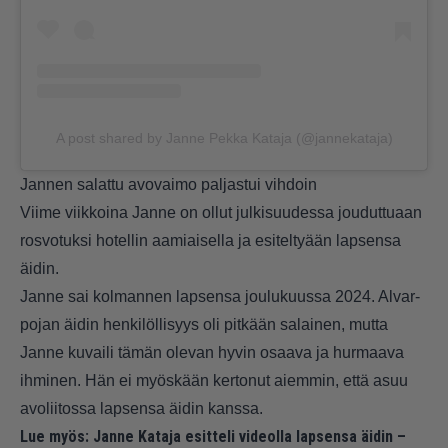
A post shared by Janne Pekka Kataja (@jannekataja)
Jannen salattu avovaimo paljastui vihdoin
Viime viikkoina Janne on ollut julkisuudessa jouduttuaan
rosvotuksi hotellin aamiaisella ja esiteltyään lapsensa
äidin.
Janne sai kolmannen lapsensa joulukuussa 2024. Alvar-
pojan äidin henkilöllisyys oli pitkään salainen, mutta
Janne kuvaili tämän olevan hyvin osaava ja hurmaava
ihminen. Hän ei myöskään kertonut aiemmin, että asuu
avoliitossa lapsensa äidin kanssa.
Lue myös:
Janne Kataja esitteli videolla lapsensa äidin –