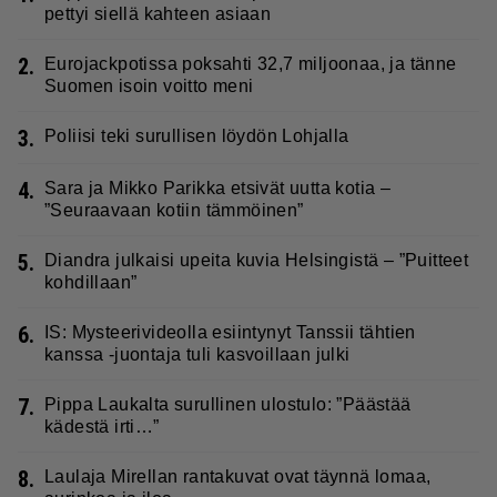
pettyi siellä kahteen asiaan
2.
Eurojackpotissa poksahti 32,7 miljoonaa, ja tänne
Suomen isoin voitto meni
3.
Poliisi teki surullisen löydön Lohjalla
4.
Sara ja Mikko Parikka etsivät uutta kotia –
”Seuraavaan kotiin tämmöinen”
5.
Diandra julkaisi upeita kuvia Helsingistä – ”Puitteet
kohdillaan”
6.
IS: Mysteerivideolla esiintynyt Tanssii tähtien
kanssa -juontaja tuli kasvoillaan julki
7.
Pippa Laukalta surullinen ulostulo: ”Päästää
kädestä irti…”
8.
Laulaja Mirellan rantakuvat ovat täynnä lomaa,