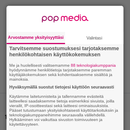
Arvostamme yksityisyyttäsi
Valintasi
Tarvitsemme suostumuksesi tarjotaksemme
henkilökohtaisen käyttökokemuksen
Me ja huolellisesti valitsemamme
88 teknologiakumppania
hyödynnämme henkilötietoja tarjotaksemme paremman
käyttäjäkokemuksen sekä kohdentaaksemme sisältöä ja
mainoksia.
Hyväksymällä suostut tietojesi käyttöön seuraavasti
Käytämme laitetunnisteita ja tallennamme evästeitä
laitteellesi saadaksemme tietoja esimerkiksi sivuista, joilla
LUETUIMMAT JUTUT
vierailit, IP-osoitteestasi sekä laitteesi ominaisuuksista.
Pääset tutustumaan yksityiskohtaisesti käyttötarkoituksiin ja
teknologiakumppaneihimme seuraavalla välilehdellä.
1.
Sampo Kaulanen sai oudon tulehduksen – makaa
Hylkääminen voi vaikuttaa sivuston toimivuuteen ja
hoitolaitteessa nytkähdellen
käytettävyyteen.