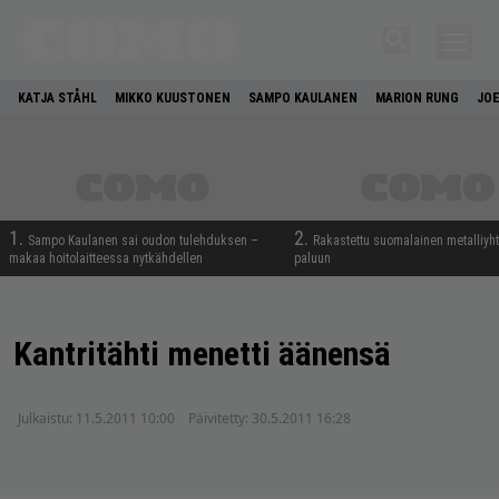
KATJA STÅHL
MIKKO KUUSTONEN
SAMPO KAULANEN
MARION RUNG
JOE
1.
2.
Sampo Kaulanen sai oudon tulehduksen –
Rakastettu suomalainen metalliyh
makaa hoitolaitteessa nytkähdellen
paluun
Kantritähti menetti äänensä
Julkaistu:
11.5.2011 10:00
Päivitetty:
30.5.2011 16:28