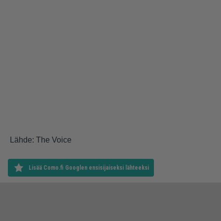
Lähde: The Voice
Lisää Como.fi Googlen ensisijaiseksi lähteeksi