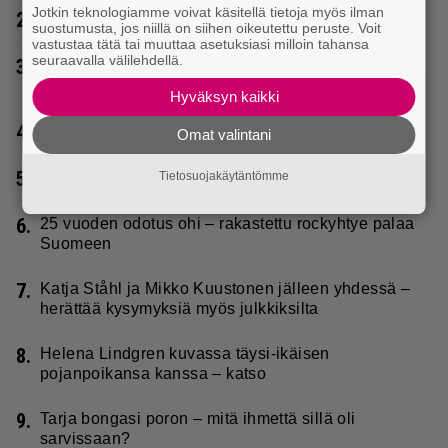
Jotkin teknologiamme voivat käsitellä tietoja myös ilman
2.
Rakastettu suomalainen metalliyhtye tekee paluun
suostumusta, jos niillä on siihen oikeutettu peruste. Voit
vastustaa tätä tai muuttaa asetuksiasi milloin tahansa
seuraavalla välilehdellä.
3.
Laulaja Marionilla todella tuskaiset paikat tällä
hetkellä
Hyväksyn kaikki
4.
Poliisilla surullinen ilta Kuopiossa eilen
Omat valintani
5.
Poliisi pyytää apua Jämsässä
Tietosuojakäytäntömme
6.
25 vuoden odotus ohi – rakastettu rockyhtye palaa
Suomeen
7.
Katja Ståhl ja Mikko Kuustonen jälleen yhdessä –
herättää kysymyksiä myös julkkiksilta
8.
Helena Lindgren kuvassa täysi-ikäisen
pojanpoikansa kanssa – katso
9.
Tarja bongasi poron – mitä ihmettä sillä oli
sarvissaan?