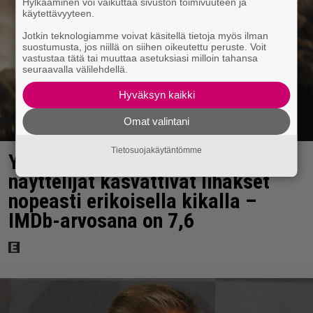
Hylkääminen voi vaikuttaa sivuston toimivuuteen ja
käytettävyyteen.
Jotkin teknologiamme voivat käsitellä tietoja myös ilman
suostumusta, jos niillä on siihen oikeutettu peruste. Voit
vastustaa tätä tai muuttaa asetuksiasi milloin tahansa
seuraavalla välilehdellä.
Hyväksyn kaikki
Omat valintani
Tietosuojakäytäntömme
Yöllä tv:ssä: Sotaelokuvan
näyttelijät kasvattivat lihakset
nopeasti erikoisella kikalla –
IMDb-arvosana on 7,6