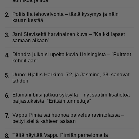
aurinkoa ja iloa
2.
Poliisilla tehovalvonta – tästä kysymys ja näin
kauan kestää
3.
Jani Sieviseltä harvinainen kuva – ”Kaikki lapset
samaan aikaan”
4.
Diandra julkaisi upeita kuvia Helsingistä – ”Puitteet
kohdillaan”
5.
Uuno: Hjallis Harkimo, 72, ja Jasmine, 38, sanovat
tahdon
6.
Elämäni biisi jatkuu syksyllä – nyt saatiin lisätietoa
paljastuksista: ”Erittäin tunnettuja”
7.
Vappu Pimiä sai huonoa palvelua ravintolassa –
pettyi siellä kahteen asiaan
8.
Tältä näyttää Vappu Pimiän perhelomalla