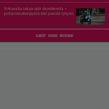
Virkavalta takaa-ajoi skoottereita –
poliisimoottoripyörä teki paosta lyhyen
ILMIÖT
VIIHDE
MUSIIKKI