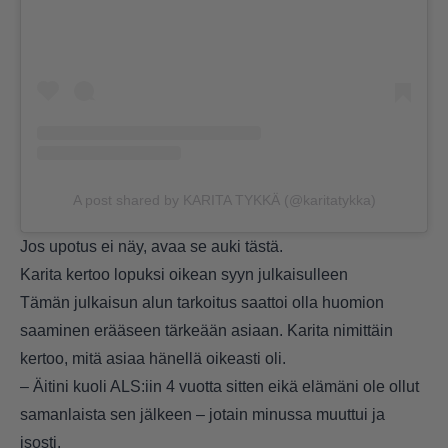
A post shared by KARITA TYKKÄ (@karitatykka)
Jos upotus ei näy, avaa se auki
tästä
.
Karita kertoo lopuksi oikean syyn julkaisulleen
Tämän julkaisun alun tarkoitus saattoi olla huomion
saaminen erääseen tärkeään asiaan. Karita nimittäin
kertoo, mitä asiaa hänellä oikeasti oli.
– Äitini kuoli ALS:iin 4 vuotta sitten eikä elämäni ole ollut
samanlaista sen jälkeen – jotain minussa muuttui ja
isosti.