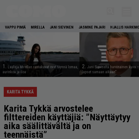
VAPPU PIMIÄ
MIRELLA
JANI SIEVINEN
JASMINE PAJARI
HJALLIS HARKIM
1.
2.
Laulaja Mirellan rantakuvat ovat täynnä lomaa,
Jani Sieviseltä harvinainen kuva –
aurinkoa ja iloa
lapset samaan aikaan”
KARITA TYKKÄ
Karita Tykkä arvostelee
filttereiden käyttäjiä: ”Näyttäytyy
aika säälittävältä ja on
teennäistä”