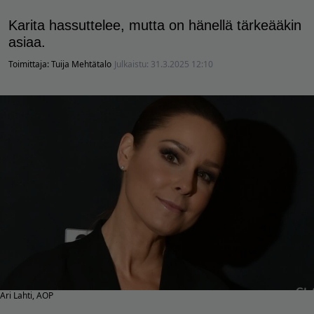
Karita hassuttelee, mutta on hänellä tärkeääkin
asiaa.
Toimittaja:
Tuija Mehtätalo
Julkaistu:
31.3.2025 12:10
Ari Lahti, AOP