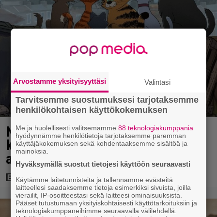
Arvostamme yksityisyyttäsi
Valintasi
Tarvitsemme suostumuksesi tarjotaksemme
henkilökohtaisen käyttökokemuksen
Nyt Netflixissä: Ricky Gervais on
Me ja huolellisesti valitsemamme
88 teknologiakumppania
hyödynnämme henkilötietoja tarjotaksemme paremman
kiroileva kujakissa uudessa
käyttäjäkokemuksen sekä kohdentaaksemme sisältöä ja
mainoksia.
aikuisten animaatiosarjassa
Hyväksymällä suostut tietojesi käyttöön seuraavasti
Käytämme laitetunnisteita ja tallennamme evästeitä
laitteellesi saadaksemme tietoja esimerkiksi sivuista, joilla
vierailit, IP-osoitteestasi sekä laitteesi ominaisuuksista.
Pääset tutustumaan yksityiskohtaisesti käyttötarkoituksiin ja
teknologiakumppaneihimme seuraavalla välilehdellä.