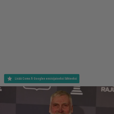
Lisää Como.fi Googlen ensisijaiseksi lähteeksi