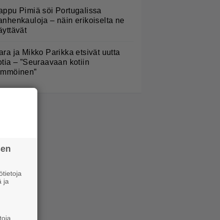
appu Pimiä söi Portugalissa
anhenkauloja – näin erikoiselta ne
äyttävät
ara ja Mikko Parikka etsivät uutta
otia – ”Seuraavaan kotiin
ämmöinen”
sen
tietoja
 ja
toja