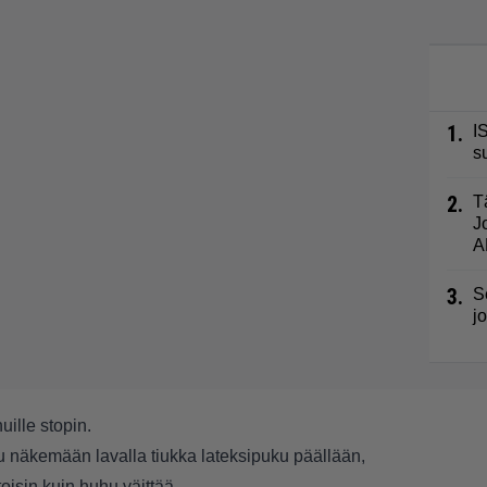
1.
I
s
2.
T
J
A
3.
S
j
uille stopin.
tu näkemään lavalla tiukka lateksipuku päällään,
isin kuin huhu väittää.