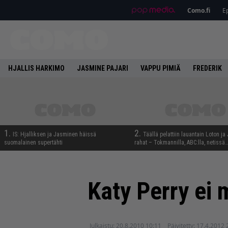
Como.fi
Ep
HJALLIS HARKIMO
JASMINE PAJARI
VAPPU PIMIÄ
FREDERIK
1.
2.
IS: Hjalliksen ja Jasminen häissä
Täällä pelattiin lauantain Loton ja
suomalainen supertähti
rahat – Tokmannilla, ABC:lla, netissä
Katy Perry ei 
Julkaistu:
20.8.2010 10:11
Päivitetty:
17.4.2012 