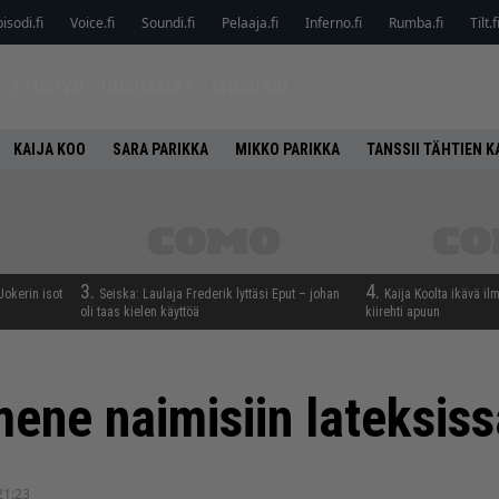
isodi.fi
Voice.fi
Soundi.fi
Pelaaja.fi
Inferno.fi
Rumba.fi
Tilt.f
ETUSIVU
UUSIMMAT
MUSIIKKI
KAIJA KOO
SARA PARIKKA
MIKKO PARIKKA
TANSSII TÄHTIEN 
3.
4.
 Jokerin isot
Seiska: Laulaja Frederik lyttäsi Eput – johan
Kaija Koolta ikävä il
…
oli taas kielen käyttöä
kiirehti apuun
mene naimisiin lateksiss
21:23