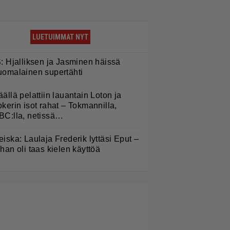
LUETUIMMAT NYT
S: Hjalliksen ja Jasminen häissä
uomalainen supertähti
äällä pelattiin lauantain Loton ja
okerin isot rahat – Tokmannilla,
BC:lla, netissä…
eiska: Laulaja Frederik lyttäsi Eput –
ohan oli taas kielen käyttöä