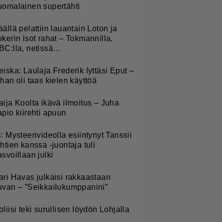
uomalainen supertähti
äällä pelattiin lauantain Loton ja
okerin isot rahat – Tokmannilla,
BC:lla, netissä…
eiska: Laulaja Frederik lyttäsi Eput –
ohan oli taas kielen käyttöä
aija Koolta ikävä ilmoitus – Juha
apio kiirehti apuun
S: Mysteerivideolla esiintynyt Tanssii
ähtien kanssa -juontaja tuli
asvoillaan julki
ari Havas julkaisi rakkaastaan
uvan – ”Seikkailukumppanini”
oliisi teki surullisen löydön Lohjalla