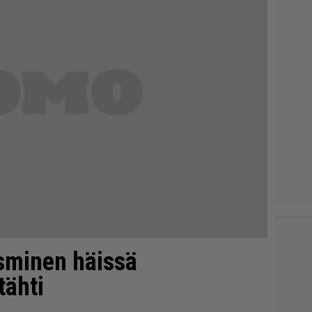
asminen häissä
tähti