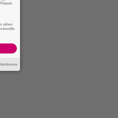
. Pääset
e
n siihen
uraavalla
äytäntömme