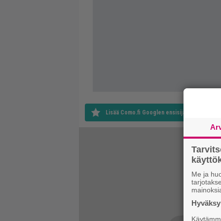
Lisää Como.fi Googlen ensisijaiseksi lähteek
Ar
Tarvit
käytt
Me ja huo
tarjotak
mainoksi
Hyväksym
Käytämme 