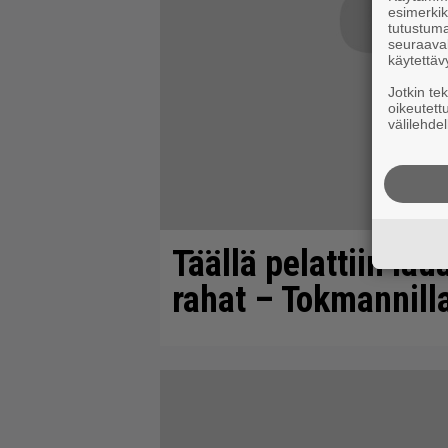
esimerkiks
tutustuma
seuraaval
käytettäv
Jotkin te
oikeutett
välilehdel
Täällä pelattiin lau
rahat – Tokmannilla