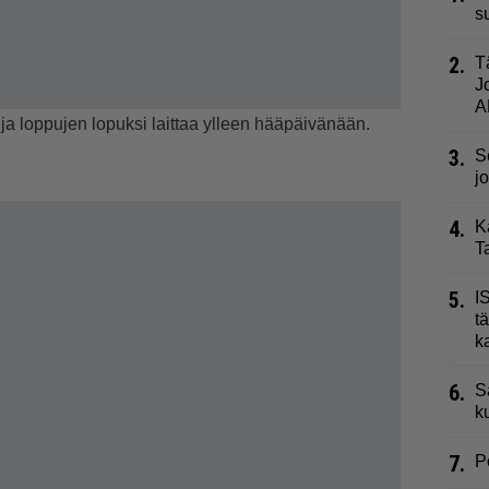
s
2.
T
J
A
ja loppujen lopuksi laittaa ylleen hääpäivänään.
3.
S
j
4.
K
T
5.
I
t
k
6.
S
k
7.
P