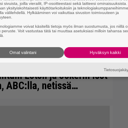
i sivuista, joilla vierailit, IP-osoitteestasi sekä laitteesi ominaisuuksista
an yksityiskohtaisesti käyttötarkoituksiin ja teknologiakumppaneihimm
la välilehdellä. Hylkääminen voi vaikuttaa sivuston toimivuuteen ja
yyteen.
knologiamme voivat käsitellä tietoja myös ilman suostumusta, jos niillä o
u peruste. Voit vastustaa tätä tai muuttaa asetuksiasi milloin tahansa se
lä.
Omat valintani
Hyväksyn kaikki
Tietosuojak
antain Loton ja Jokerin isot
, ABC:lla, netissä…