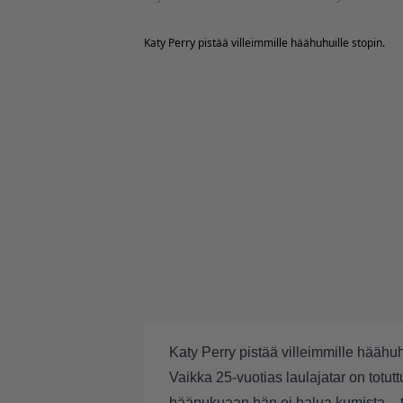
Katy Perry pistää villeimmille häähuhuille stopin.
Katy Perry
pistää villeimmille häähuh
Vaikka 25-vuotias laulajatar on totut
hääpukuaan hän ei halua kumista – to