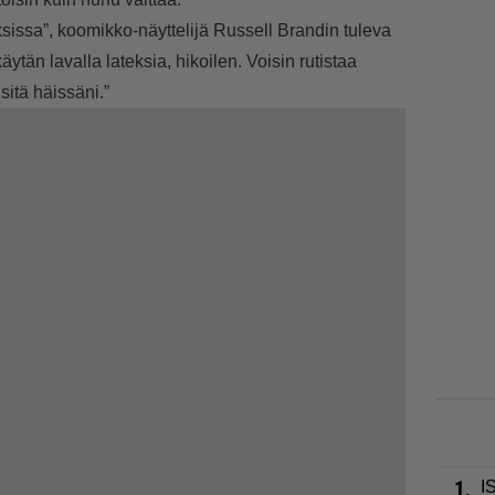
sissa”, koomikko-näyttelijä
Russell Brandin
tuleva
ytän lavalla lateksia, hikoilen. Voisin rutistaa
sitä häissäni.”
1.
I