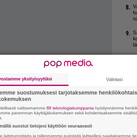
8.
V
h
n
9.
S
k
t
si
vostamme yksityisyyttäsi
Valintasi
semme suostumuksesi tarjotaksemme henkilökohtai
ökokemuksen
lellisesti valitsemamme
88 teknologiakumppania
hyödynnämme henkilö
semme paremman käyttäjäkokemuksen sekä kohdentaaksemme sisältöä
a.
ällä suostut tietojesi käyttöön seuraavasti
laitetunnisteita ja tallennamme evästeitä laitteellesi saadaksemme tie