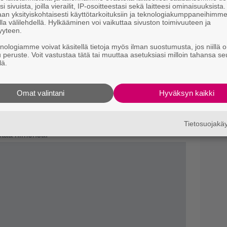
i sivuista, joilla vierailit, IP-osoitteestasi sekä laitteesi ominaisuuksista
ävien puhelutkin koskettelevat vain sitä kuinka
an yksityiskohtaisesti käyttötarkoituksiin ja teknologiakumppaneihimm
la välilehdellä. Hylkääminen voi vaikuttaa sivuston toimivuuteen ja
yyteen.
 ja poliisille ainakin 10 kertaa.
in olla kokemusta siitä millä tavoin saivat
knologiamme voivat käsitellä tietoja myös ilman suostumusta, jos niillä o
u peruste. Voit vastustaa tätä tai muuttaa asetuksiasi milloin tahansa se
lä.
lle läheisille mutta ennen muuta papalle.
tellut eikä hän kykene ajattelemaan paljon muuta.
yllyttävät pappaa
Omat valintani
Hyväksyn kaikki
täviä yllyttämisestä. Jorma-papan pitäisi soittaa
valitus lääkäristä. Erään mielestä ei papalla ole
Tietosuojak
istaa nimensä.