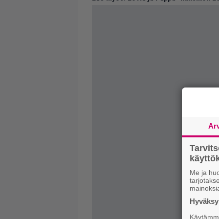
Ar
Tarvit
käytt
Me ja huo
tarjotak
mainoksi
Hyväksym
Käytämme 