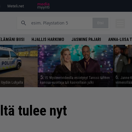
i
Meteli.net
Etsi
ELÄMÄNI BIISI
HJALLIS HARKIMO
JASMINE PAJARI
ANNA-LIISA 
5.
6.
IS: Mysteerivideolla esiintynyt Tanssii tähtien
Janne K
n löydön Lohjalla
kanssa -juontaja tuli kasvoillaan julki
viimeisillä
tä tulee nyt