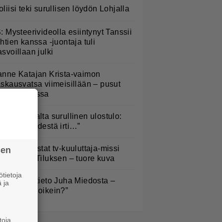
oliisi teki surullisen löydön Lohjalla
S: Mysteerivideolla esiintynyt Tanssii
ähtien kanssa -juontaja tuli
asvoillaan julki
anne Katajan Krista-vaimon
askausvatsa viimeisillään – pusut
uuhaparkissa
ippa Laukalta surullinen ulostulo:
Päästää kädestä irti…”
ieläkö muistat tv-kuuluttaja-missi
sen
nna-Liisa Tiluksen – tuore kuva
tietoja
ysäyttävä tieto Juha Miedosta –
 ja
Onko tämä oikein?”
toja