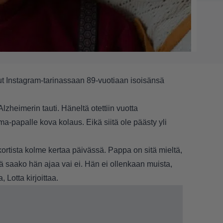
ut Instagram-tarinassaan 89-vuotiaan isoisänsä
zheimerin tauti. Häneltä otettiin vuotta
a-papalle kova kolaus. Eikä siitä ole päästy yli
kortista kolme kertaa päivässä. Pappa on sitä mieltä,
itä saako hän ajaa vai ei. Hän ei ollenkaan muista,
 Lotta kirjoittaa.