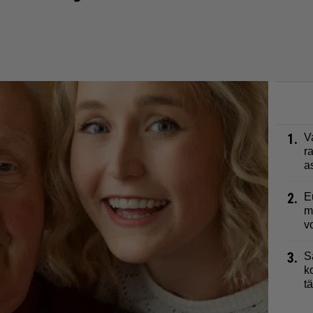
1.
V
r
a
2.
E
m
v
3.
S
k
t