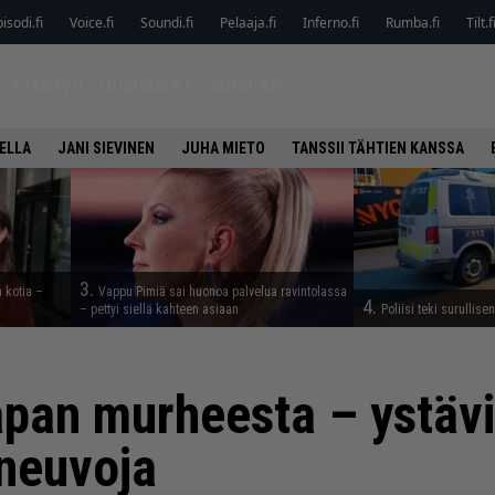
isodi.fi
Voice.fi
Soundi.fi
Pelaaja.fi
Inferno.fi
Rumba.fi
Tilt.f
ETUSIVU
UUSIMMAT
MUSIIKKI
ELLA
JANI SIEVINEN
JUHA MIETO
TANSSII TÄHTIEN KANSSA
3.
a kotia –
Vappu Pimiä sai huonoa palvelua ravintolassa
4.
– pettyi siellä kahteen asiaan
Poliisi teki surullise
apan murheesta – ystävil
 neuvoja