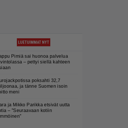
LUETUIMMAT NYT
appu Pimiä sai huonoa palvelua
avintolassa – pettyi siellä kahteen
siaan
urojackpotissa poksahti 32,7
iljoonaa, ja tänne Suomen isoin
oitto meni
ara ja Mikko Parikka etsivät uutta
otia – ”Seuraavaan kotiin
ämmöinen”