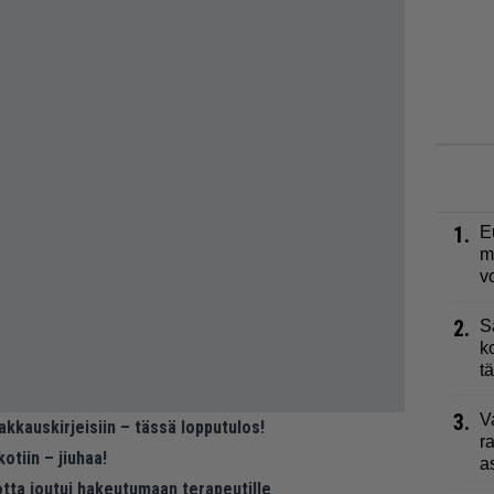
1.
E
m
v
2.
S
k
t
3.
V
kkauskirjeisiin – tässä lopputulos!
r
otiin – jiuhaa!
a
otta joutui hakeutumaan terapeutille