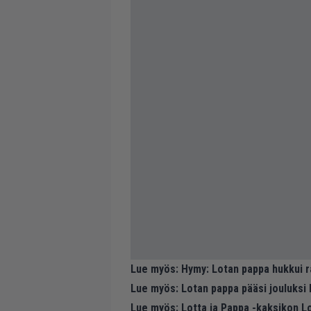
Lue myös:
Hymy: Lotan pappa hukkui ra
Lue myös:
Lotan pappa pääsi jouluksi k
Lue myös:
Lotta ja Pappa -kaksikon L