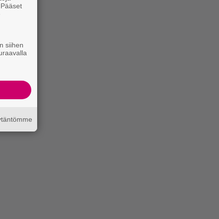
. Pääset
e
n siihen
uraavalla
äytäntömme