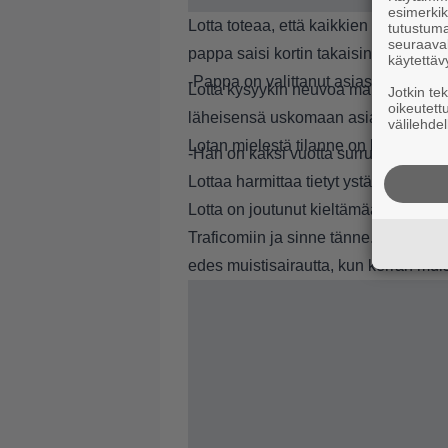
esimerkiks
Lotta toteaa, että kaikkien papan yst
tutustuma
seuraaval
pappa saisi kortin takaisin.
käytettäv
-Pappa on valittanut asiasta lääkärille
Lotta kysyykin neuvoa mahtaako joilla
Jotkin te
oikeutett
läheisensä uskomaan asian.
välilehdel
Lotan mielestä tilanne on kurja kaiki
-Hän on kaksi vuotta surrut ja kiuku
Lottaa harmittaa tietyt ystävät jotka 
Lotta on joutunut kieltämään papan ys
Traficomiin ja sinne tänne. Ja tehdä 
edes muistisairautta, kun kerran mu