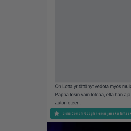
On Lotta yritättänyt vedota myös mui
Pappa tosin vain toteaa, että hän aj
auton eteen.
Lisää Como.fi Googlen ensisijaiseksi lähteek