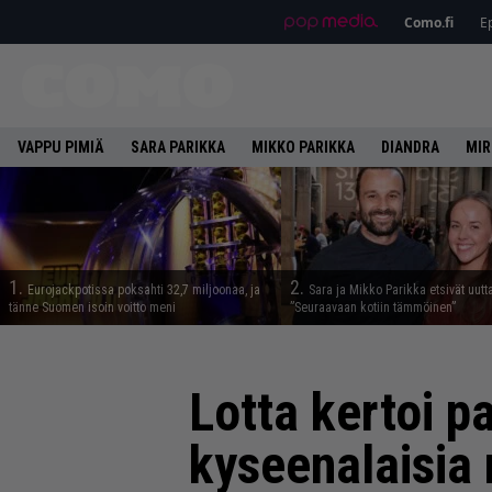
Como.fi
Ep
VAPPU PIMIÄ
SARA PARIKKA
MIKKO PARIKKA
DIANDRA
MIR
1.
2.
Eurojackpotissa poksahti 32,7 miljoonaa, ja
Sara ja Mikko Parikka etsivät uutt
tänne Suomen isoin voitto meni
”Seuraavaan kotiin tämmöinen”
Lotta kertoi p
kyseenalaisia