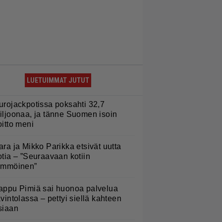
LUETUIMMAT JUTUT
urojackpotissa poksahti 32,7
iljoonaa, ja tänne Suomen isoin
oitto meni
ara ja Mikko Parikka etsivät uutta
otia – ”Seuraavaan kotiin
ämmöinen”
appu Pimiä sai huonoa palvelua
avintolassa – pettyi siellä kahteen
siaan