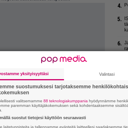
4.
P
5.
I
t
k
6.
J
r
P
7.
P
”
vostamme yksityisyyttäsi
Valintasi
8.
V
semme suostumuksesi tarjotaksemme henkilökohtai
A
ökokemuksen
lellisesti valitsemamme
88 teknologiakumppania
hyödynnämme henkilö
9.
P
semme paremman käyttäjäkokemuksen sekä kohdentaaksemme sisältöä
”
a.
ällä suostut tietojesi käyttöön seuraavasti
laitetunnisteita ja tallennamme evästeitä laitteellesi saadaksemme tie