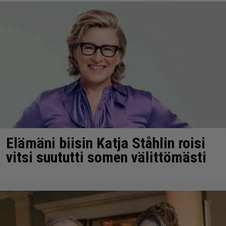
Elämäni biisin Katja Ståhlin roisi
vitsi suututti somen välittömästi