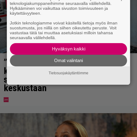
teknologiakumppaneihimme seuraavalla välilehdellä.
Hylkääminen voi vaikuttaa sivuston toimivuuteen ja
käytettävyyteen.
Jotkin teknologiamme voivat käsitellä tietoja myös ilman
suostumusta, jos niillä on siihen oikeutettu peruste. Voit
vastustaa tätä tai muuttaa asetuksiasi milloin tahansa
seuraavalla välilehdellä.
Hyväksyn kaikki
”Mitä isompi vehje, sen paremmin
Omat valintani
kulkee” – Susanna Penttilä
Tietosuojakäytäntömme
suuntasi Bangbussinsa Helsingin
keskustaan