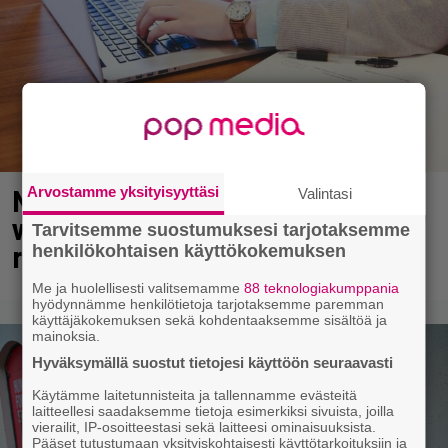
Arvostamme yksityisyyttäsi
Nyt tuli varoitus Venäjästä – näin
Valintasi
voit joutua uhriksi hotelleissa ja
Tarvitsemme suostumuksesi tarjotaksemme
ravintoloissa
henkilökohtaisen käyttökokemuksen
Me ja huolellisesti valitsemamme
88 teknologiakumppania
hyödynnämme henkilötietoja tarjotaksemme paremman
käyttäjäkokemuksen sekä kohdentaaksemme sisältöä ja
mainoksia.
Hyväksymällä suostut tietojesi käyttöön seuraavasti
Käytämme laitetunnisteita ja tallennamme evästeitä
laitteellesi saadaksemme tietoja esimerkiksi sivuista, joilla
vierailit, IP-osoitteestasi sekä laitteesi ominaisuuksista.
Pääset tutustumaan yksityiskohtaisesti käyttötarkoituksiin ja