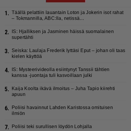
1.
Täällä pelattiin lauantain Loton ja Jokerin isot rahat
– Tokmannilla, ABC:lla, netissä…
2.
IS: Hjalliksen ja Jasminen häissä suomalainen
supertähti
3.
Seiska: Laulaja Frederik lyttäsi Eput – johan oli taas
kielen käyttöä
4.
IS: Mysteerivideolla esiintynyt Tanssii tähtien
kanssa -juontaja tuli kasvoillaan julki
5.
Kaija Koolta ikävä ilmoitus – Juha Tapio kiirehti
apuun
6.
Poliisi havainnut Lahden Karistossa omituisen
ilmiön
7.
Poliisi teki surullisen löydön Lohjalla