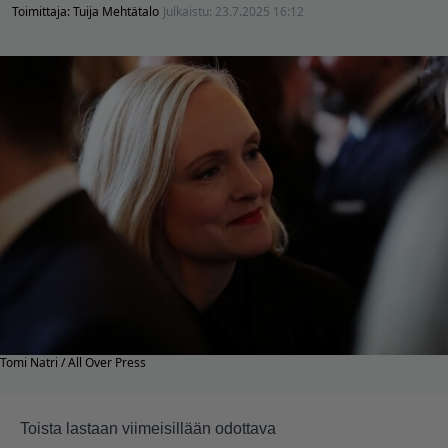
Toimittaja:
Tuija Mehtätalo
Julkaistu:
23.7.2025 16:12
Tomi Natri / All Over Press
Toista lastaan viimeisillään odottava