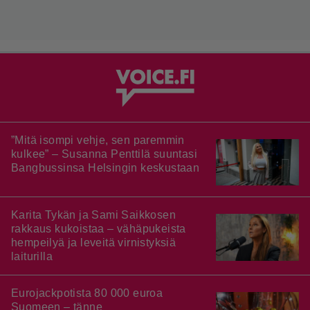
”Mitä isompi vehje, sen paremmin
kulkee” – Susanna Penttilä suuntasi
Bangbussinsa Helsingin keskustaan
Karita Tykän ja Sami Saikkosen
rakkaus kukoistaa – vähäpukeista
hempeilyä ja leveitä virnistyksiä
laiturilla
Eurojackpotista 80 000 euroa
Suomeen – tänne