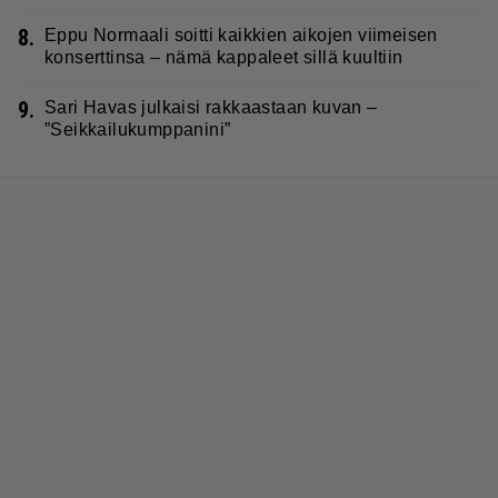
8.
Eppu Normaali soitti kaikkien aikojen viimeisen
konserttinsa – nämä kappaleet sillä kuultiin
9.
Sari Havas julkaisi rakkaastaan kuvan –
”Seikkailukumppanini”