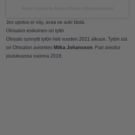
A post shared by Maria Ohisalo (@mariaohisalo)
Jos upotus ei näy, avaa se auki
tästä
.
Ohisalon esikoinen on tyttö
Ohisalo synnytti tytön heti vuoden 2021 alkuun. Tytön isä
on Ohisalon aviomies
Miika Johansson
. Pari avioitui
joulukuussa vuonna 2019.