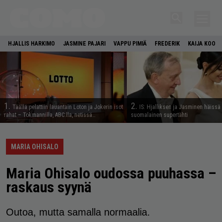
HJALLIS HARKIMO
JASMINE PAJARI
VAPPU PIMIÄ
FREDERIK
KAIJA KOO
1.
2.
Täällä pelattiin lauantain Loton ja Jokerin isot
IS: Hjalliksen ja Jasminen häissä
rahat – Tokmannilla, ABC:lla, netissä…
suomalainen supertähti
MARIA OHISALO
Maria Ohisalo oudossa puuhassa –
raskaus syynä
Outoa, mutta samalla normaalia.