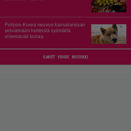
Pohjois-Korea neuvoo kansalaisiaan
selviämään helteistä syömällä
viilentävää koiraa
ILMIÖT
VIIHDE
MUSIIKKI