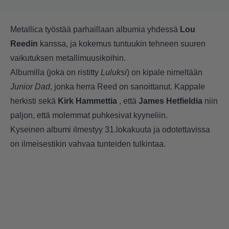
Metallica työstää parhaillaan albumia yhdessä
Lou
Reedin
kanssa, ja kokemus tuntuukin tehneen suuren
vaikutuksen metallimuusikoihin.
Albumilla (joka on ristitty
Luluksi
) on kipale nimeltään
Junior Dad
, jonka herra Reed on sanoittanut. Kappale
herkisti sekä
Kirk Hammettia
, että
James Hetfieldia
niin
paljon, että molemmat puhkesivat kyyneliin.
Kyseinen albumi ilmestyy 31.lokakuuta ja odotettavissa
on ilmeisestikin vahvaa tunteiden tulkintaa.