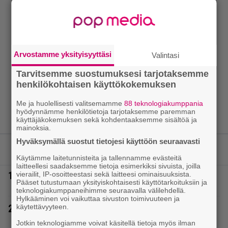
Arvostamme yksityisyyttäsi
Valintasi
Tarvitsemme suostumuksesi tarjotaksemme
henkilökohtaisen käyttökokemuksen
Me ja huolellisesti valitsemamme
88 teknologiakumppania
hyödynnämme henkilötietoja tarjotaksemme paremman
käyttäjäkokemuksen sekä kohdentaaksemme sisältöä ja
mainoksia.
Hyväksymällä suostut tietojesi käyttöön seuraavasti
LUETUIMMAT JUTUT
Käytämme laitetunnisteita ja tallennamme evästeitä
laitteellesi saadaksemme tietoja esimerkiksi sivuista, joilla
1.
vierailit, IP-osoitteestasi sekä laitteesi ominaisuuksista.
Poliisilla tehovalvonta – tästä kysymys ja näin
Pääset tutustumaan yksityiskohtaisesti käyttötarkoituksiin ja
kauan kestää
teknologiakumppaneihimme seuraavalla välilehdellä.
Hylkääminen voi vaikuttaa sivuston toimivuuteen ja
käytettävyyteen.
2.
Tältä näyttää Vappu Pimiän perhelomalla
Portugalissa – ”Kaunis mekko”
Jotkin teknologiamme voivat käsitellä tietoja myös ilman