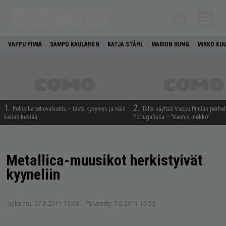
VAPPU PIMIÄ
SAMPO KAULANEN
KATJA STÅHL
MARION RUNG
MIKKO KU
1.
2.
Poliisilla tehovalvonta – tästä kysymys ja näin
Tältä näyttää Vappu Pimiän perhe
kauan kestää
Portugalissa – ”Kaunis mekko”
Metallica-muusikot herkistyivät
kyyneliin
Julkaistu:
27.8.2011 13:08
Päivitetty:
7.9.2011 15:53