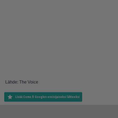
Lähde: The Voice
Lisää Como.fi Googlen ensisijaiseksi lähteeksi