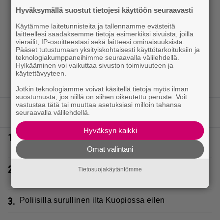
Hyväksymällä suostut tietojesi käyttöön seuraavasti
Käytämme laitetunnisteita ja tallennamme evästeitä
laitteellesi saadaksemme tietoja esimerkiksi sivuista, joilla
vierailit, IP-osoitteestasi sekä laitteesi ominaisuuksista.
Pääset tutustumaan yksityiskohtaisesti käyttötarkoituksiin ja
teknologiakumppaneihimme seuraavalla välilehdellä.
Hylkääminen voi vaikuttaa sivuston toimivuuteen ja
käytettävyyteen.
Jotkin teknologiamme voivat käsitellä tietoja myös ilman
suostumusta, jos niillä on siihen oikeutettu peruste. Voit
vastustaa tätä tai muuttaa asetuksiasi milloin tahansa
LUETUIMMAT JUTUT
seuraavalla välilehdellä.
Hyväksyn kaikki
1.
Tältä näyttää Vappu Pimiän perhelomalla
Portugalissa – ”Kaunis mekko”
Omat valintani
2.
Poliisilla tehovalvonta – tästä kysymys ja näin
Tietosuojakäytäntömme
kauan kestää
3.
Poliisilla surullinen ilta Kuopiossa eilen