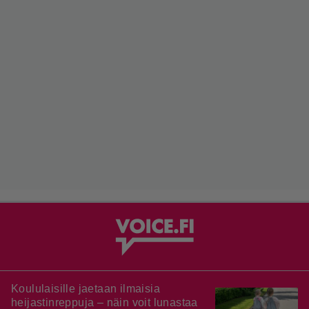
Koululaisille jaetaan ilmaisia
heijastinreppuja – näin voit lunastaa