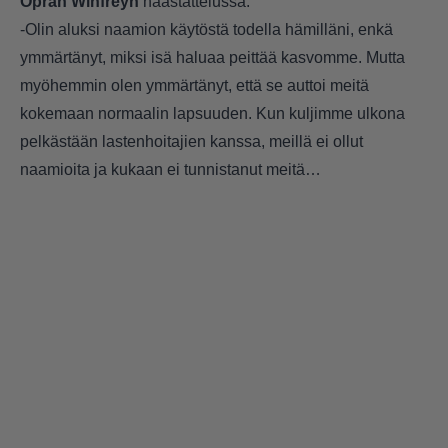
Oprah Winfreyn
haastattelussa:
-Olin aluksi naamion käytöstä todella hämilläni, enkä
ymmärtänyt, miksi isä haluaa peittää kasvomme. Mutta
myöhemmin olen ymmärtänyt, että se auttoi meitä
kokemaan normaalin lapsuuden. Kun kuljimme ulkona
pelkästään lastenhoitajien kanssa, meillä ei ollut
naamioita ja kukaan ei tunnistanut meitä…