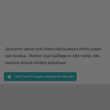
Jacksonin lapset ovat olleet julkisuudessa melko paljon
isän kuoltua. Miehen sisar
LaToya
on siltä mieltä, että
naamiot olisivat vieläkin paikallaan.
Lisää Como.fi Googlen ensisijaiseksi lähteeksi