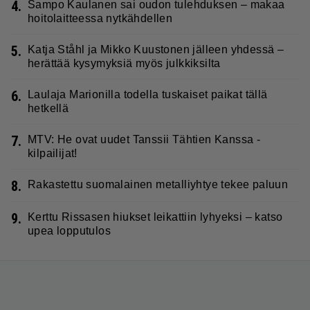
4.
Sampo Kaulanen sai oudon tulehduksen – makaa
hoitolaitteessa nytkähdellen
5.
Katja Ståhl ja Mikko Kuustonen jälleen yhdessä –
herättää kysymyksiä myös julkkiksilta
6.
Laulaja Marionilla todella tuskaiset paikat tällä
hetkellä
7.
MTV: He ovat uudet Tanssii Tähtien Kanssa -
kilpailijat!
8.
Rakastettu suomalainen metalliyhtye tekee paluun
9.
Kerttu Rissasen hiukset leikattiin lyhyeksi – katso
upea lopputulos