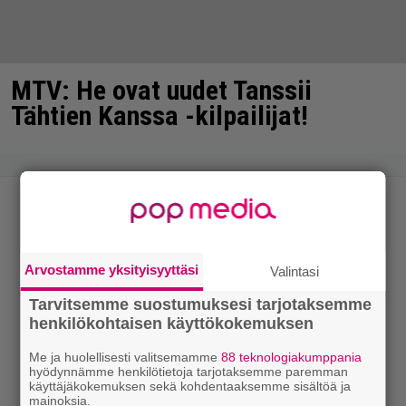
MTV: He ovat uudet Tanssii
Tähtien Kanssa -kilpailijat!
Arvostamme yksityisyyttäsi
Valintasi
Tarvitsemme suostumuksesi tarjotaksemme
henkilökohtaisen käyttökokemuksen
Me ja huolellisesti valitsemamme
88 teknologiakumppania
hyödynnämme henkilötietoja tarjotaksemme paremman
käyttäjäkokemuksen sekä kohdentaaksemme sisältöä ja
mainoksia.