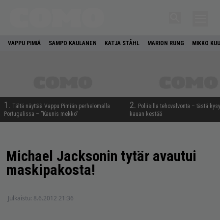
VAPPU PIMIÄ
SAMPO KAULANEN
KATJA STÅHL
MARION RUNG
MIKKO KU
1.
2.
Tältä näyttää Vappu Pimiän perhelomalla
Poliisilla tehovalvonta – tästä kys
Portugalissa – ”Kaunis mekko”
kauan kestää
Michael Jacksonin tytär avautui
maskipakosta!
Julkaistu:
8.6.2012 21:36