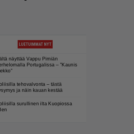
LUETUIMMAT NYT
ältä näyttää Vappu Pimiän
erhelomalla Portugalissa – ”Kaunis
ekko”
oliisilla tehovalvonta – tästä
ysymys ja näin kauan kestää
oliisilla surullinen ilta Kuopiossa
ilen