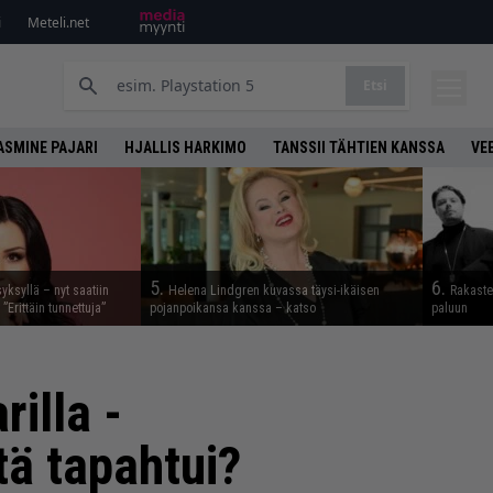
i
Meteli.net
Etsi
ASMINE PAJARI
HJALLIS HARKIMO
TANSSII TÄHTIEN KANSSA
VE
5.
6.
syksyllä – nyt saatiin
Helena Lindgren kuvassa täysi-ikäisen
Rakaste
 ”Erittäin tunnettuja”
pojanpoikansa kanssa – katso
paluun
rilla -
tä tapahtui?