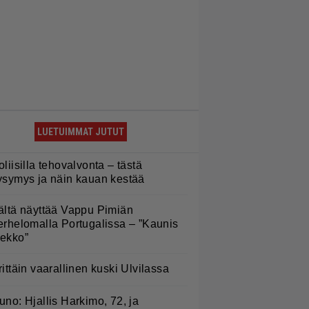
LUETUIMMAT JUTUT
oliisilla tehovalvonta – tästä
ysymys ja näin kauan kestää
ältä näyttää Vappu Pimiän
erhelomalla Portugalissa – ”Kaunis
ekko”
rittäin vaarallinen kuski Ulvilassa
uno: Hjallis Harkimo, 72, ja