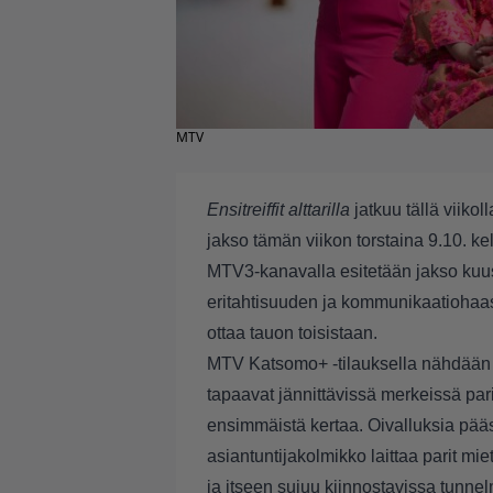
MTV
Ensitreiffit alttarilla
jatkuu tällä viiko
jakso tämän viikon torstaina 9.10. ke
MTV3-kanavalla esitetään jakso kuusi
eritahtisuuden ja kommunikaatiohaast
ottaa tauon toisistaan.
MTV Katsomo+ -tilauksella nähdään ja
tapaavat jännittävissä merkeissä pari
ensimmäistä kertaa. Oivalluksia pä
asiantuntijakolmikko laittaa parit mi
ja itseen sujuu kiinnostavissa tunnel