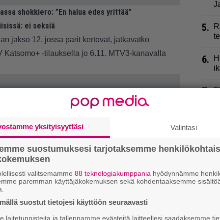
J
lmassa shokkiero: ”En halua edes yrittää”
riisissä: ei seksiä
5.
R
t
an jakso 12, jossa parit kertovat, jatkavatko
Katsomo+ -tilauksella jo 6.11. MTV3-kanavalla
6.
H
i
7.
E
s
”
vostamme yksityisyyttäsi
Valintasi
8.
L
p
semme suostumuksesi tarjotaksemme henkilökohtai
ökokemuksen
9.
M
lellisesti valitsemamme
88 teknologiakumppania
hyödynnämme henkilö
K
semme paremman käyttäjäkokemuksen sekä kohdentaaksemme sisältöä
a.
ällä suostut tietojesi käyttöön seuraavasti
laitetunnisteita ja tallennamme evästeitä laitteellesi saadaksemme tie