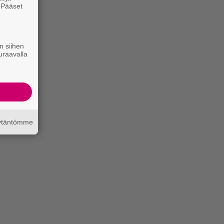
. Pääset
e
n siihen
uraavalla
äytäntömme