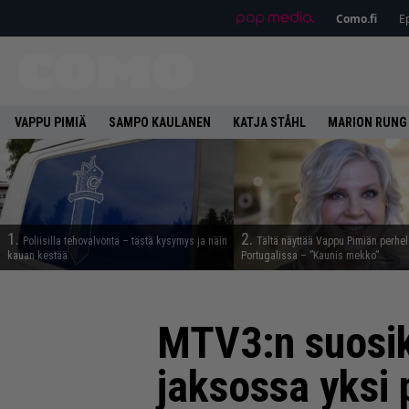
Como.fi
Ep
VAPPU PIMIÄ
SAMPO KAULANEN
KATJA STÅHL
MARION RUNG
1.
2.
Poliisilla tehovalvonta – tästä kysymys ja näin
Tältä näyttää Vappu Pimiän perhe
kauan kestää
Portugalissa – ”Kaunis mekko”
MTV3:n suosikki
jaksossa yksi 