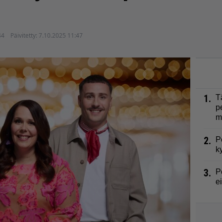
44
Päivitetty:
7.10.2025 11:47
1.
T
p
m
2.
P
k
3.
P
e