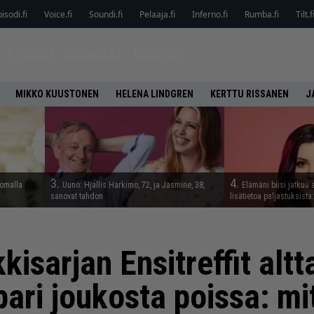
isodi.fi
Voice.fi
Soundi.fi
Pelaaja.fi
Inferno.fi
Rumba.fi
Tilt.f
ETUSIVU
UUSIMMAT
MUSIIKKI
MIKKO KUUSTONEN
HELENA LINDGREN
KERTTU RISSANEN
J
3.
4.
lomalla
Uuno: Hjallis Harkimo, 72, ja Jasmine, 38,
Elämäni biisi jatkuu 
sanovat tahdon
lisätietoa paljastuksista:
sarjan Ensitreffit altta
pari joukosta poissa: mi