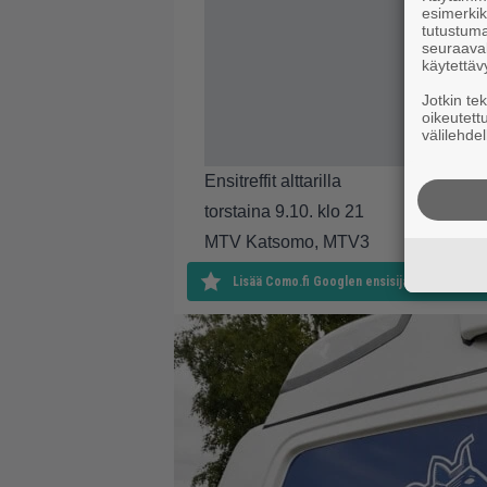
esimerkiks
tutustuma
seuraaval
käytettäv
Jotkin te
oikeutett
välilehdel
Ensitreffit alttarilla
torstaina 9.10. klo 21
MTV Katsomo, MTV3
Lisää Como.fi Googlen ensisijaiseksi lähteek