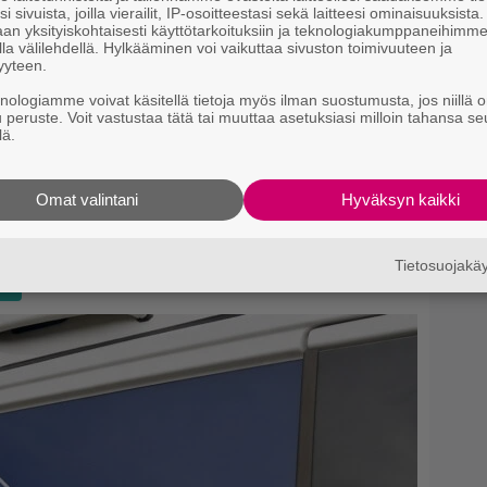
i sivuista, joilla vierailit, IP-osoitteestasi sekä laitteesi ominaisuuksista
an yksityiskohtaisesti käyttötarkoituksiin ja teknologiakumppaneihimm
la välilehdellä. Hylkääminen voi vaikuttaa sivuston toimivuuteen ja
yyteen.
knologiamme voivat käsitellä tietoja myös ilman suostumusta, jos niillä o
u peruste. Voit vastustaa tätä tai muuttaa asetuksiasi milloin tahansa se
lä.
Omat valintani
Hyväksyn kaikki
Tietosuojak
si