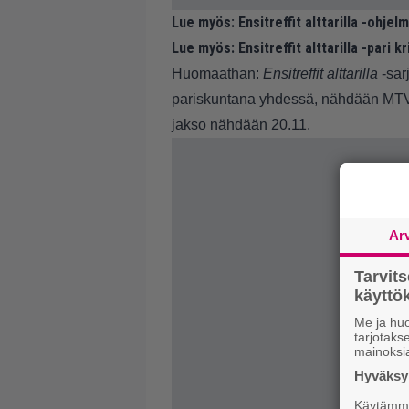
Lue myös:
Ensitreffit alttarilla -ohje
Lue myös:
Ensitreffit alttarilla -pari k
Huomaathan:
Ensitreffit alttarilla
-sarj
pariskuntana yhdessä, nähdään MTV 
jakso nähdään 20.11.
Ar
Tarvit
käytt
Me ja huo
tarjotak
mainoksi
Hyväksym
Käytämme 