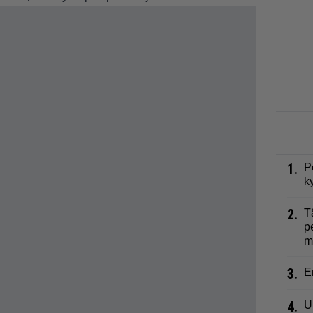
1.
P
k
2.
T
p
m
3.
E
4.
U