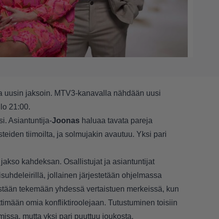
lla uusin jaksoin. MTV3-kanavalla nähdään uusi
llo 21:00.
. Asiantuntija-
Joonas
haluaa tavata pareja
eiden tiimoilta, ja solmujakin avautuu. Yksi pari
kso kahdeksan. Osallistujat ja asiantuntijat
suhdeleirillä, jollainen järjestetään ohjelmassa
ästään tekemään yhdessä vertaistuen merkeissä, kun
ettimään omia konfliktiroolejaan. Tutustuminen toisiin
missa, mutta yksi pari puuttuu joukosta.