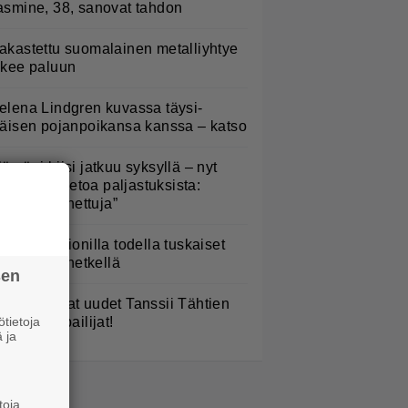
asmine, 38, sanovat tahdon
akastettu suomalainen metalliyhtye
ekee paluun
elena Lindgren kuvassa täysi-
käisen pojanpoikansa kanssa – katso
lämäni biisi jatkuu syksyllä – nyt
aatiin lisätietoa paljastuksista:
Erittäin tunnettuja”
aulaja Marionilla todella tuskaiset
aikat tällä hetkellä
sen
TV: He ovat uudet Tanssii Tähtien
tietoja
anssa -kilpailijat!
 ja
toja