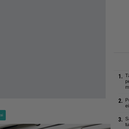
1.
T
p
m
2.
P
e
si
3.
S
t