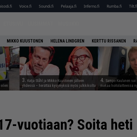
isodi.fi
Voice.fi
Soundi.fi
Pelaaja.fi
Inferno.fi
Rumba.fi
Tilt.f
ETUSIVU
UUSIMMAT
MUSIIKKI
MIKKO KUUSTONEN
HELENA LINDGREN
KERTTU RISSANEN
R
3.
4.
Katja Ståhl ja Mikko Kuustonen jälleen
Sampo Kaulanen sai
 eilen
yhdessä – herättää kysymyksiä myös julkkiksilta
makaa hoitolaitteessa n
17-vuotiaan? Soita heti