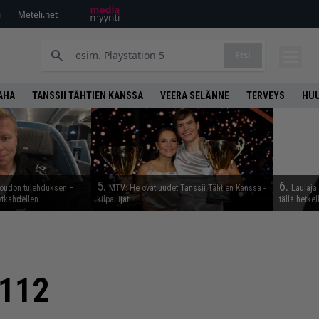
i
Meteli.net
Etsi
AHA
TANSSII TÄHTIEN KANSSA
VEERA SELÄNNE
TERVEYS
HU
5.
6.
 oudon tulehduksen –
MTV: He ovat uudet Tanssii Tähtien Kanssa -
Laulaja 
ytkähdellen
kilpailijat!
tällä hetkel
 112