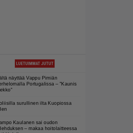
LUETUIMMAT JUTUT
ältä näyttää Vappu Pimiän
erhelomalla Portugalissa – ”Kaunis
ekko”
oliisilla surullinen ilta Kuopiossa
ilen
ampo Kaulanen sai oudon
ulehduksen – makaa hoitolaitteessa