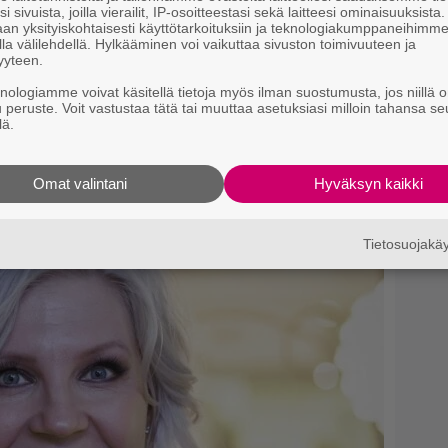
i sivuista, joilla vierailit, IP-osoitteestasi sekä laitteesi ominaisuuksista
an yksityiskohtaisesti käyttötarkoituksiin ja teknologiakumppaneihimm
la välilehdellä. Hylkääminen voi vaikuttaa sivuston toimivuuteen ja
onta – tästä kysymys ja
yyteen.
knologiamme voivat käsitellä tietoja myös ilman suostumusta, jos niillä o
u peruste. Voit vastustaa tätä tai muuttaa asetuksiasi milloin tahansa se
lä.
Omat valintani
Hyväksyn kaikki
Tietosuojak