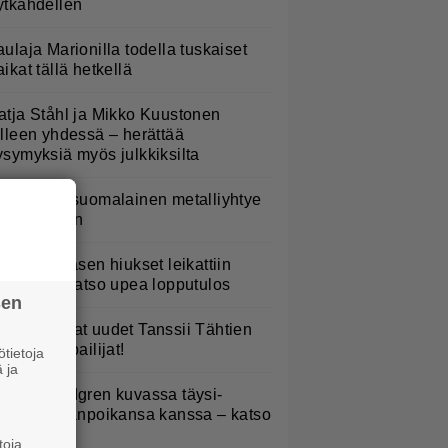
ytkähdellen
aulaja Marionilla todella tuskaiset
aikat tällä hetkellä
atja Ståhl ja Mikko Kuustonen
älleen yhdessä – herättää
ysymyksiä myös julkkiksilta
akastettu suomalainen metalliyhtye
ekee paluun
erttu Rissasen hiukset leikattiin
yhyeksi – katso upea lopputulos
sen
TV: He ovat uudet Tanssii Tähtien
anssa -kilpailijat!
tietoja
 ja
elena Lindgren kuvassa täysi-
käisen pojanpoikansa kanssa – katso
toja