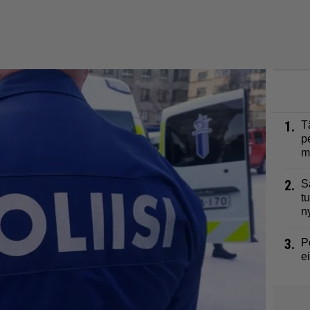
1.
T
p
m
2.
S
t
n
3.
P
e