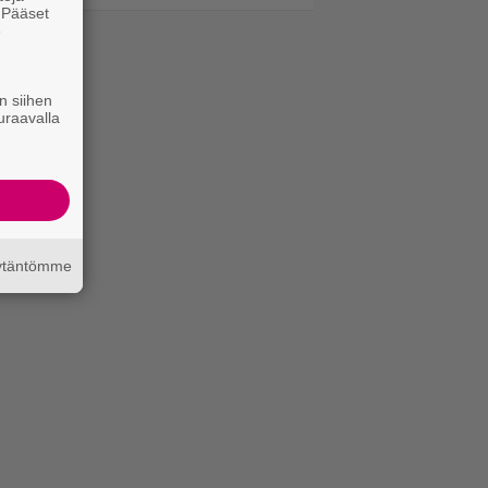
. Pääset
e
n siihen
uraavalla
äytäntömme