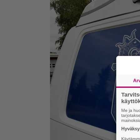
Ar
Tarvit
käytt
Me ja huo
tarjotak
mainoksi
Hyväksym
Käytämme 