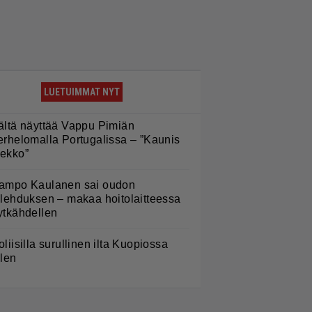
LUETUIMMAT NYT
ältä näyttää Vappu Pimiän
erhelomalla Portugalissa – ”Kaunis
ekko”
ampo Kaulanen sai oudon
ulehduksen – makaa hoitolaitteessa
ytkähdellen
oliisilla surullinen ilta Kuopiossa
ilen