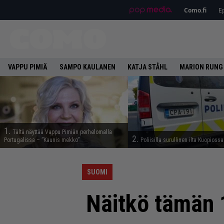
Como.fi
Ep
VAPPU PIMIÄ
SAMPO KAULANEN
KATJA STÅHL
MARION RUNG
1.
Tältä näyttää Vappu Pimiän perhelomalla
2.
Portugalissa – ”Kaunis mekko”
Poliisilla surullinen ilta Kuopiossa
SUOMI
Näitkö tämän 