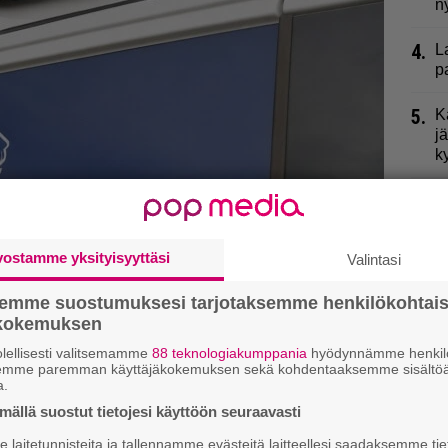
n
4.
L
p
5.
K
j
k
6.
R
t
vostamme yksityisyyttäsi
Valintasi
7.
K
l
semme suostumuksesi tarjotaksemme henkilökohtai
ökokemuksen
8.
M
K
lellisesti valitsemamme
88 teknologiakumppania
hyödynnämme henkilö
semme paremman käyttäjäkokemuksen sekä kohdentaaksemme sisältöä
a.
9.
H
ällä suostut tietojesi käyttöön seuraavasti
i
laitetunnisteita ja tallennamme evästeitä laitteellesi saadaksemme tie