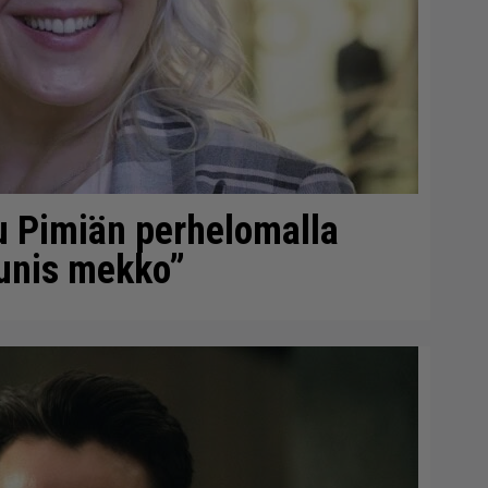
u Pimiän perhelomalla
aunis mekko”