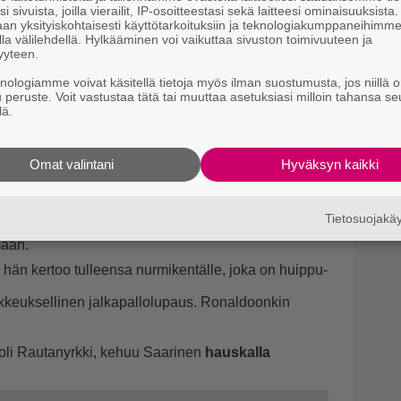
i sivuista, joilla vierailit, IP-osoitteestasi sekä laitteesi ominaisuuksista
m
an yksityiskohtaisesti käyttötarkoituksiin ja teknologiakumppaneihimm
n
la välilehdellä. Hylkääminen voi vaikuttaa sivuston toimivuuteen ja
yyteen.
9.
P
knologiamme voivat käsitellä tietoja myös ilman suostumusta, jos niillä o
”
u peruste. Voit vastustaa tätä tai muuttaa asetuksiasi milloin tahansa se
lä.
Omat valintani
Hyväksyn kaikki
mulla on tekohampaat. Tuleeks mulla verta. No, joka
Tietosuojak
maan.
a hän kertoo tulleensa nurmikentälle, joka on huippu-
kkeuksellinen jalkapallolupaus. Ronaldoonkin
oli Rautanyrkki, kehuu Saarinen
hauskalla