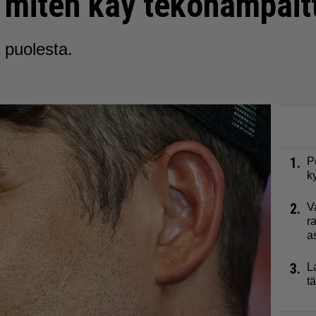
miten käy tekohampait
 puolesta.
1.
P
k
2.
V
r
a
3.
L
t