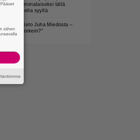
. Pääset
uuttuvat veronalaiseksi tällä
e
imenomaisella syyllä
ysäyttävä tieto Juha Miedosta –
n siihen
Onko tämä oikein?”
uraavalla
äytäntömme