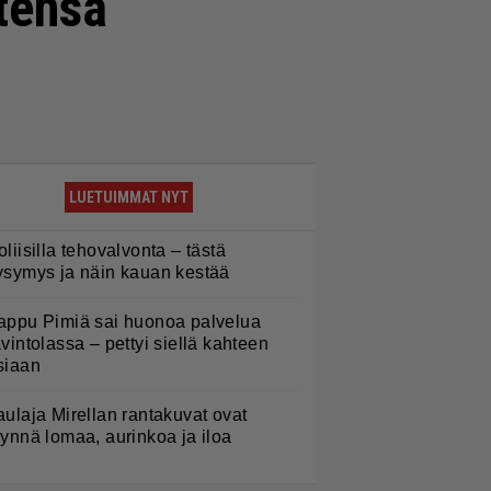
tensa
LUETUIMMAT NYT
oliisilla tehovalvonta – tästä
ysymys ja näin kauan kestää
appu Pimiä sai huonoa palvelua
avintolassa – pettyi siellä kahteen
siaan
aulaja Mirellan rantakuvat ovat
äynnä lomaa, aurinkoa ja iloa