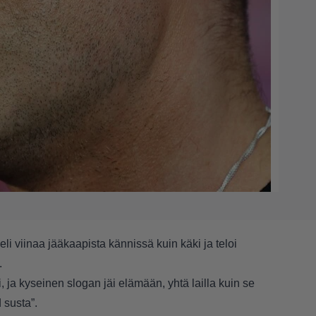
li viinaa jääkaapista kännissä kuin käki ja teloi
.
, ja kyseinen slogan jäi elämään, yhtä lailla kuin se
 susta”.