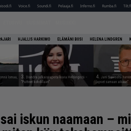
isodi.fi
Voice.fi
Soundi.fi
Pelaaja.fi
Inferno.fi
Rumba.fi
Tilt.f
ETUSIVU
UUSIMMAT
MUSIIKKI
PAJARI
HJALLIS HARKIMO
ELÄMÄNI BIISI
HELENA LINDGREN
3.
4.
täynnä lomaa,
Diandra julkaisi upeita kuvia Helsingistä –
Jani Sieviseltä harvi
”Puitteet kohdillaan”
lapset samaan aikaan”
sai iskun naamaan – mi