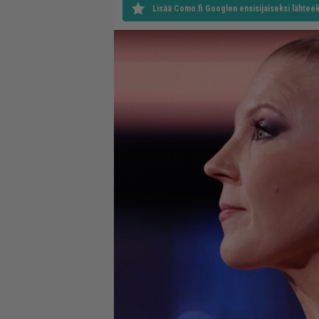
Lisää Como.fi Googlen ensisijaiseksi lähteek