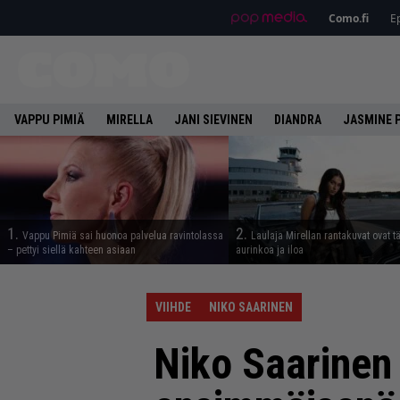
Como.fi
Ep
VAPPU PIMIÄ
MIRELLA
JANI SIEVINEN
DIANDRA
JASMINE 
1.
2.
Vappu Pimiä sai huonoa palvelua ravintolassa
Laulaja Mirellan rantakuvat ovat 
– pettyi siellä kahteen asiaan
aurinkoa ja iloa
VIIHDE
NIKO SAARINEN
Niko Saarinen 