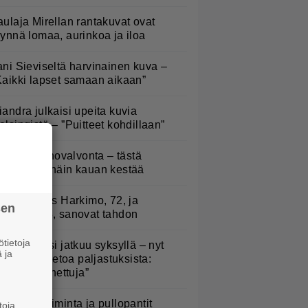
aulaja Mirellan rantakuvat ovat
äynnä lomaa, aurinkoa ja iloa
ani Sieviseltä harvinainen kuva –
Kaikki lapset samaan aikaan”
iandra julkaisi upeita kuvia
elsingistä – ”Puitteet kohdillaan”
oliisilla tehovalvonta – tästä
ysymys ja näin kauan kestää
uno: Hjallis Harkimo, 72, ja
sen
asmine, 38, sanovat tahdon
tietoja
lämäni biisi jatkuu syksyllä – nyt
 ja
aatiin lisätietoa paljastuksista:
Erittäin tunnettuja”
arjojen poiminta ja pullopantit
toja