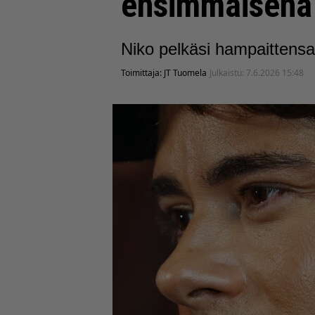
ensimmäisenä 
Niko pelkäsi hampaittensa
Toimittaja:
JT Tuomela
Julkaistu:
7.6.2026 15:48