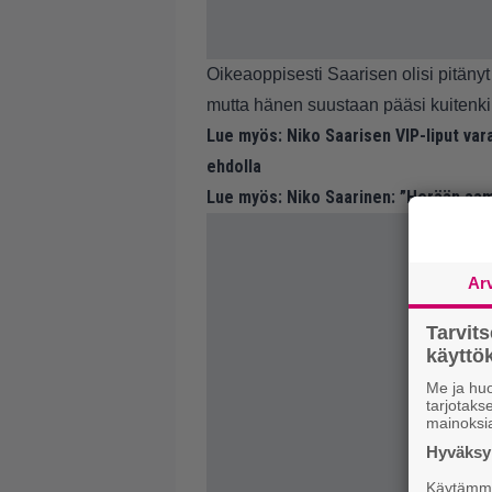
Oikeaoppisesti Saarisen olisi pitäny
mutta hänen suustaan pääsi kuitenki
Lue myös:
Niko Saarisen VIP-liput vara
ehdolla
Lue myös:
Niko Saarinen: ”Herään aam
Ar
Tarvit
käytt
Me ja huo
tarjotak
mainoksi
Hyväksym
Käytämme 