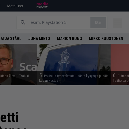
i
Meteli.net
Etsi
KATJA STÅHL
JUHA MIETO
MARION RUNG
MIKKO KUUSTONEN
5.
6.
nainen kuva – ”Kaikki
Poliisilla tehovalvonta – tästä kysymys ja näin
Elämäni 
kauan kestää
lisätietoa p
etti