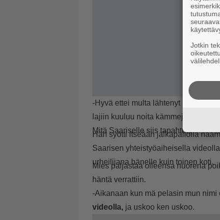
esimerkiks
tutustuma
seuraaval
käytettäv
Jotkin te
oikeutett
välilehdel
-Hyvä ettei multa lähtenyt hampaat, 
lajiin kuuluu noita kämmejä.
Mitä Saariselle siis tapahtui?
Hän syötti itseään jalkapallolla naa
Saarisen yhteistyöaiheisella videoll
urheilijana hänelle kuin toinen koti.
Mies paljastaa olleensa nuorena poi
häntä verrattiin.
-Aikanaan kun mä pelasin mun nimi 
videolla,
ja uskoo ken uskoo.