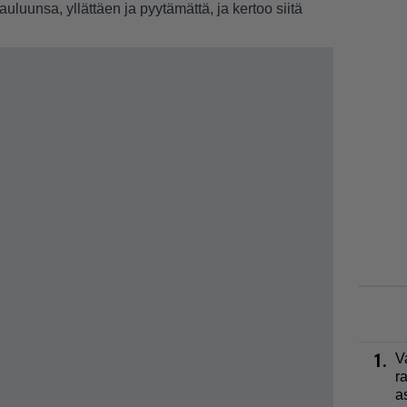
uluunsa, yllättäen ja pyytämättä, ja kertoo siitä
1.
V
r
a