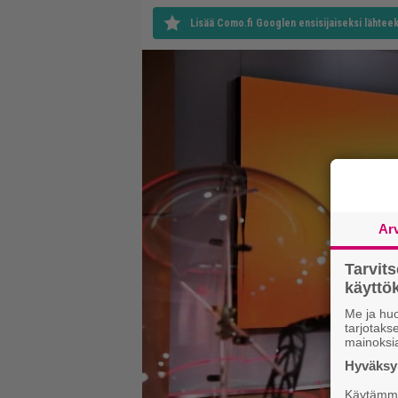
Lisää Como.fi Googlen ensisijaiseksi lähteek
Ar
Tarvit
käytt
Me ja huo
tarjotak
mainoksi
Hyväksym
Käytämme 