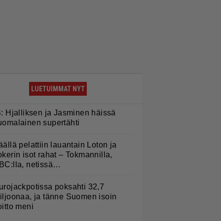
LUETUIMMAT NYT
S: Hjalliksen ja Jasminen häissä
uomalainen supertähti
äällä pelattiin lauantain Loton ja
okerin isot rahat – Tokmannilla,
BC:lla, netissä…
urojackpotissa poksahti 32,7
iljoonaa, ja tänne Suomen isoin
oitto meni