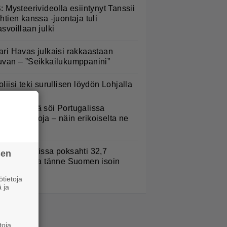
S: Mysteerivideolla esiintynyt Tanssii
ähtien kanssa -juontaja tuli
asvoillaan julki
ari Havas julkaisi rakkaastaan
uvan – ”Seikkailukumppanini”
oliisi teki surullisen löydön Lohjalla
appu Pimiä söi Portugalissa
anhenkauloja – näin erikoiselta ne
äyttävät
urojackpotissa poksahti 32,7
sen
iljoonaa, ja tänne Suomen isoin
oitto meni
tietoja
 ja
toja