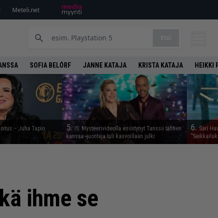
i
Meteli.net
Etsi
KANSSA
SOFIA BELÓRF
JANNE KATAJA
KRISTA KATAJA
HEIKKI
5.
6.
moitus – Juha Tapio
IS: Mysteerivideolla esiintynyt Tanssii tähtien
Sari Ha
kanssa -juontaja tuli kasvoillaan julki
”Seikkailu
kä ihme se