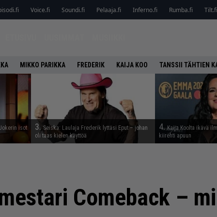
isodi.fi
Voice.fi
Soundi.fi
Pelaaja.fi
Inferno.fi
Rumba.fi
Tilt.f
ETUSIVU
UUSIMMAT
MUSIIKKI
KKA
MIKKO PARIKKA
FREDERIK
KAIJA KOO
TANSSII TÄHTIEN 
3.
4.
 Jokerin isot
Seiska: Laulaja Frederik lyttäsi Eput – johan
Kaija Koolta ikävä il
…
oli taas kielen käyttöä
kiirehti apuun
rmestari Comeback – mi