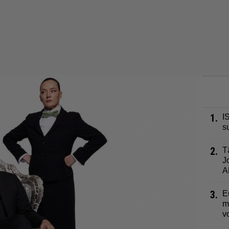
1.
I
s
2.
T
J
A
3.
E
m
v