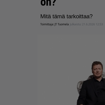
on?
Mitä tämä tarkoittaa?
Toimittaja:
JT Tuomela
Julkaistu:
21.6.2026 12:53