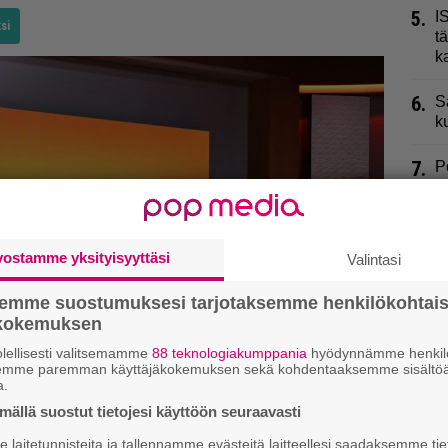
5.
I
si
t
k
6.
S
k
7.
P
8.
V
h
n
vostamme yksityisyyttäsi
Valintasi
9.
E
semme suostumuksesi tarjotaksemme henkilökohtai
m
ökokemuksen
v
lellisesti valitsemamme
88 teknologiakumppania
hyödynnämme henkilö
semme paremman käyttäjäkokemuksen sekä kohdentaaksemme sisältöä
a.
ällä suostut tietojesi käyttöön seuraavasti
laitetunnisteita ja tallennamme evästeitä laitteellesi saadaksemme tie