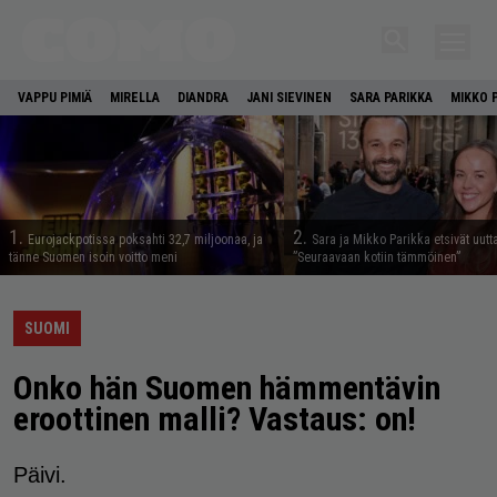
VAPPU PIMIÄ
MIRELLA
DIANDRA
JANI SIEVINEN
SARA PARIKKA
MIKKO 
1.
2.
Eurojackpotissa poksahti 32,7 miljoonaa, ja
Sara ja Mikko Parikka etsivät uutt
tänne Suomen isoin voitto meni
”Seuraavaan kotiin tämmöinen”
SUOMI
Onko hän Suomen hämmentävin
eroottinen malli? Vastaus: on!
Päivi.