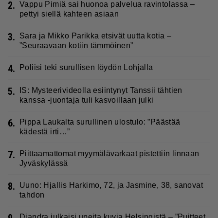
2.
Vappu Pimiä sai huonoa palvelua ravintolassa –
pettyi siellä kahteen asiaan
3.
Sara ja Mikko Parikka etsivät uutta kotia –
”Seuraavaan kotiin tämmöinen”
4.
Poliisi teki surullisen löydön Lohjalla
5.
IS: Mysteerivideolla esiintynyt Tanssii tähtien
kanssa -juontaja tuli kasvoillaan julki
6.
Pippa Laukalta surullinen ulostulo: ”Päästää
kädestä irti…”
7.
Piittaamattomat myymälävarkaat pistettiin linnaan
Jyväskylässä
8.
Uuno: Hjallis Harkimo, 72, ja Jasmine, 38, sanovat
tahdon
Diandra julkaisi upeita kuvia Helsingistä – ”Puitteet