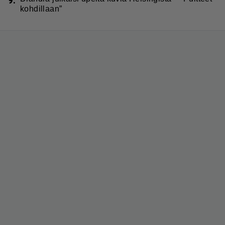
9.
kohdillaan”