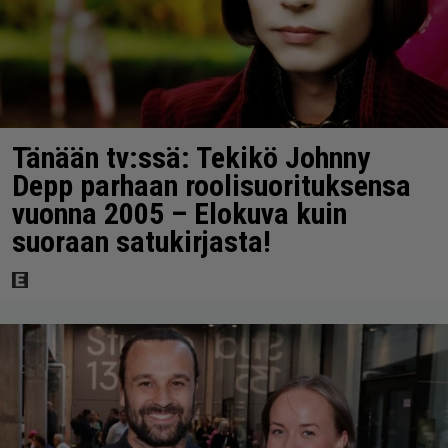
Tänään tv:ssä: Tekikö Johnny
Depp parhaan roolisuorituksensa
vuonna 2005 – Elokuva kuin
suoraan satukirjasta!