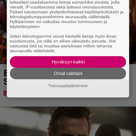
laitteellesi saadaksemme tietoja esimerkiksi sivuista, joilla
vierailit, IP-osoitteestasi sekä laitteesi ominaisuuksista.
Pääset tutustumaan yksityiskohtaisesti käyttötarkoituksiin ja
teknologiakumppaneihimme seuraavalla välilehdellä.
Hylkääminen voi vaikuttaa sivuston toimivuuteen ja
käytettävyyteen.
Jotkin teknologiamme voivat käsitellä tietoja myös ilman
suostumusta, jos niillä on siihen oikeutettu peruste. Voit
vastustaa tätä tai muuttaa asetuksiasi milloin tahansa
seuraavalla välilehdellä.
Hyväksyn kaikki
Eurojackpotista 80 000 euroa
Omat valintani
Suomeen – tänne
Tietosuojakäytäntömme