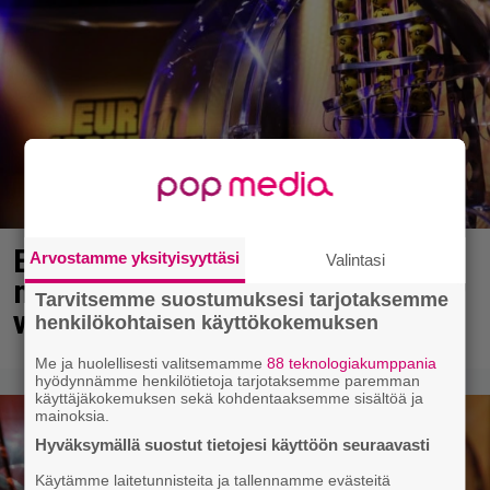
Eurojackpotissa poksahti 32,7
Arvostamme yksityisyyttäsi
Valintasi
miljoonaa, ja tänne Suomen isoin
Tarvitsemme suostumuksesi tarjotaksemme
voitto meni
henkilökohtaisen käyttökokemuksen
Me ja huolellisesti valitsemamme
88 teknologiakumppania
hyödynnämme henkilötietoja tarjotaksemme paremman
käyttäjäkokemuksen sekä kohdentaaksemme sisältöä ja
mainoksia.
Hyväksymällä suostut tietojesi käyttöön seuraavasti
Käytämme laitetunnisteita ja tallennamme evästeitä