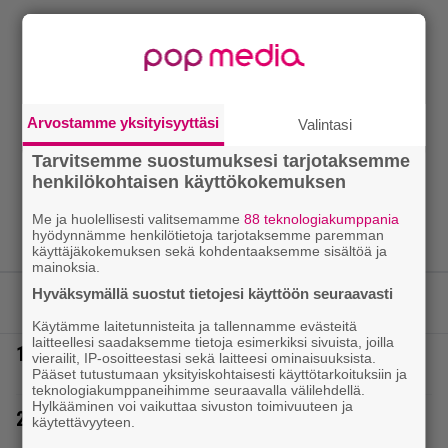
Arvostamme yksityisyyttäsi
Valintasi
Tarvitsemme suostumuksesi tarjotaksemme
henkilökohtaisen käyttökokemuksen
Me ja huolellisesti valitsemamme
88 teknologiakumppania
hyödynnämme henkilötietoja tarjotaksemme paremman
käyttäjäkokemuksen sekä kohdentaaksemme sisältöä ja
mainoksia.
Hyväksymällä suostut tietojesi käyttöön seuraavasti
LUETUIMMAT JUTUT
Käytämme laitetunnisteita ja tallennamme evästeitä
laitteellesi saadaksemme tietoja esimerkiksi sivuista, joilla
1.
IS: Hjalliksen ja Jasminen häissä suomalainen
vierailit, IP-osoitteestasi sekä laitteesi ominaisuuksista.
supertähti
Pääset tutustumaan yksityiskohtaisesti käyttötarkoituksiin ja
teknologiakumppaneihimme seuraavalla välilehdellä.
Hylkääminen voi vaikuttaa sivuston toimivuuteen ja
2.
Täällä pelattiin lauantain Loton ja Jokerin isot rahat
käytettävyyteen.
– Tokmannilla, ABC:lla, netissä…