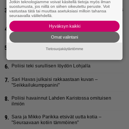
Jotkin teknologiamme voivat käsitellä tietoja myös ilman
suostumusta, jos niillä on siihen oikeutettu peruste. Voit
3.
Seiska: Laulaja Frederik lyttäsi Eput – johan oli taas
vastustaa tätä tai muuttaa asetuksiasi milloin tahansa
kielen käyttöä
seuraavalla välilehdellä.
Hyväksyn kaikki
4.
Kaija Koolta ikävä ilmoitus – Juha Tapio kiirehti
apuun
Omat valintani
5.
IS: Mysteerivideolla esiintynyt Tanssii tähtien
Tietosuojakäytäntömme
kanssa -juontaja tuli kasvoillaan julki
6.
Poliisi teki surullisen löydön Lohjalla
7.
Sari Havas julkaisi rakkaastaan kuvan –
”Seikkailukumppanini”
8.
Poliisi havainnut Lahden Karistossa omituisen
ilmiön
9.
Sara ja Mikko Parikka etsivät uutta kotia –
”Seuraavaan kotiin tämmöinen”