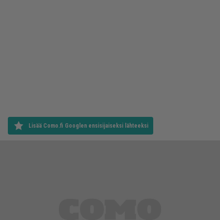
Lisää Como.fi Googlen ensisijaiseksi lähteeksi