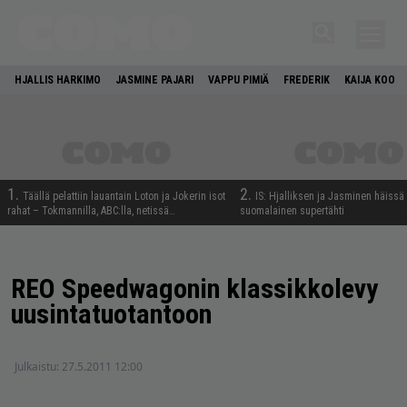
HJALLIS HARKIMO
JASMINE PAJARI
VAPPU PIMIÄ
FREDERIK
KAIJA KOO
1.
2.
Täällä pelattiin lauantain Loton ja Jokerin isot
IS: Hjalliksen ja Jasminen häissä
rahat – Tokmannilla, ABC:lla, netissä…
suomalainen supertähti
REO Speedwagonin klassikkolevy
uusintatuotantoon
Julkaistu:
27.5.2011 12:00