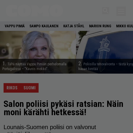
VAPPU PIMIÄ
SAMPO KAULANEN
KATJA STÅHL
MARION RUNG
MIKKO KU
1.
2.
Tältä näyttää Vappu Pimiän perhelomalla
Poliisilla tehovalvonta – tästä kys
Portugalissa – ”Kaunis mekko”
kauan kestää
RIKOS
SUOMI
Salon poliisi pykäsi ratsian: Näin
moni kärähti hetkessä!
Lounais-Suomen poliisi on valvonut