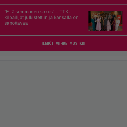
”Että semmonen sirkus” – TTK-
kilpailijat julkistettiin ja kansalla on
sanottavaa
ILMIÖT
VIIHDE
MUSIIKKI