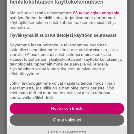
henkilökohtaisen käyttökokemuksen
Me ja huolellisesti valitsemamme
88 teknologiakumppania
hyödynnämme henkilötietoja tarjotaksemme paremman
käyttäjäkokemuksen sekä kohdentaaksemme sisältöä ja
mainoksia.
Hyväksymällä suostut tietojesi käyttöön seuraavasti
Käytämme laitetunnisteita ja tallennamme evästeitä
laitteellesi saadaksemme tietoja esimerkiksi sivuista, joilla
vierailit, IP-osoitteestasi sekä laitteesi ominaisuuksista.
Pääset tutustumaan yksityiskohtaisesti käyttötarkoituksiin ja
teknologiakumppaneihimme seuraavalla välilehdellä.
Hylkääminen voi vaikuttaa sivuston toimivuuteen ja
käytettävyyteen.
Jotkin teknologiamme voivat käsitellä tietoja myös ilman
suostumusta, jos niillä on siihen oikeutettu peruste. Voit
vastustaa tätä tai muuttaa asetuksiasi milloin tahansa
seuraavalla välilehdellä.
Hyväksyn kaikki
Omat valintani
LUETUIMMAT JUTUT
Tietosuojakäytäntömme