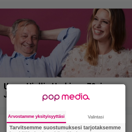
Uuno: Hjallis Harkimo, 72, ja
Jasmine, 38, sanovat tahdon
Arvostamme yksityisyyttäsi
Valintasi
Tarvitsemme suostumuksesi tarjotaksemme