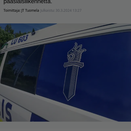
pääsiäisliikennettä.
Toimittaja:
JT Tuomela
Julkaistu:
30.3.2024 13:27