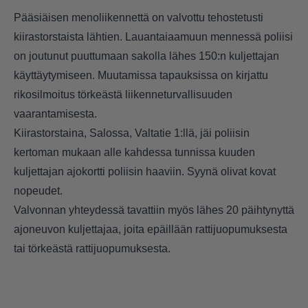
Pääsiäisen menoliikennettä on valvottu tehostetusti
kiirastorstaista lähtien. Lauantaiaamuun mennessä poliisi
on joutunut puuttumaan sakolla lähes 150:n kuljettajan
käyttäytymiseen. Muutamissa tapauksissa on kirjattu
rikosilmoitus törkeästä liikenneturvallisuuden
vaarantamisesta.
Kiirastorstaina, Salossa, Valtatie 1:llä, jäi poliisin
kertoman mukaan alle kahdessa tunnissa kuuden
kuljettajan ajokortti poliisin haaviin. Syynä olivat kovat
nopeudet.
Valvonnan yhteydessä tavattiin myös lähes 20 päihtynyttä
ajoneuvon kuljettajaa, joita epäillään rattijuopumuksesta
tai törkeästä rattijuopumuksesta.