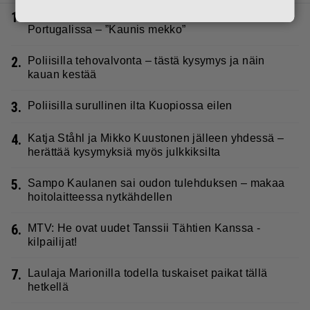
1.
Tältä näyttää Vappu Pimiän perhelomalla
Portugalissa – ”Kaunis mekko”
2.
Poliisilla tehovalvonta – tästä kysymys ja näin
kauan kestää
3.
Poliisilla surullinen ilta Kuopiossa eilen
4.
Katja Ståhl ja Mikko Kuustonen jälleen yhdessä –
herättää kysymyksiä myös julkkiksilta
5.
Sampo Kaulanen sai oudon tulehduksen – makaa
hoitolaitteessa nytkähdellen
6.
MTV: He ovat uudet Tanssii Tähtien Kanssa -
kilpailijat!
7.
Laulaja Marionilla todella tuskaiset paikat tällä
hetkellä