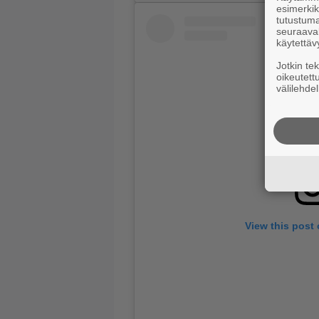
esimerkiks
tutustuma
seuraaval
käytettäv
Jotkin te
oikeutett
välilehdel
View this post