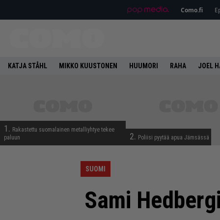
Como.fi
Ep
KATJA STÅHL
MIKKO KUUSTONEN
HUUMORI
RAHA
JOEL 
1.
Rakastettu suomalainen metalliyhtye tekee
2.
paluun
Poliisi pyytää apua Jämsässä
SUOMI
Sami Hedbergin