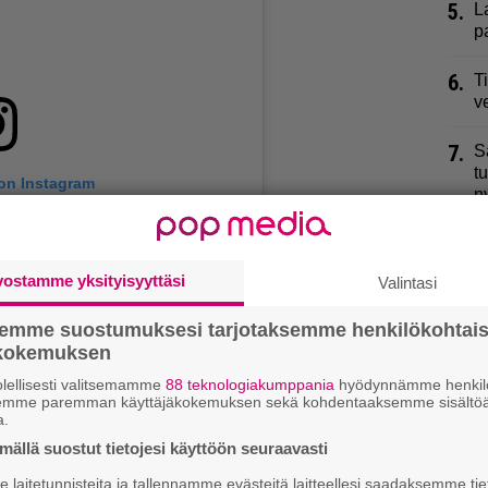
5.
L
p
6.
T
v
7.
S
t
 on Instagram
n
8.
H
i
vostamme yksityisyyttäsi
Valintasi
9.
J
semme suostumuksesi tarjotaksemme henkilökohtai
h
ökokemuksen
lellisesti valitsemamme
88 teknologiakumppania
hyödynnämme henkilö
semme paremman käyttäjäkokemuksen sekä kohdentaaksemme sisältöä
a.
ällä suostut tietojesi käyttöön seuraavasti
opelto (@ahopeltoantti)
laitetunnisteita ja tallennamme evästeitä laitteellesi saadaksemme tie