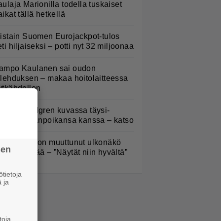
aulaja Marionilla todella tuskaiset
aikat tällä hetkellä
iistain Suomen Eurojackpot-tulos
eti hiljaiseksi – potti nyt 32 miljoonaa
ampo Kaulanen sai oudon
ulehduksen – makaa hoitolaitteessa
ytkähdellen
elena Lindgren kuvassa täysi-
käisen pojanpoikansa kanssa – katso
oel Harkimon muuttunut ulkonäkö
sen
ämmästyttää – ”Näytät niin hyvältä”
tietoja
 ja
toja