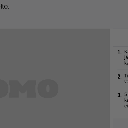
lto.
1.
K
j
k
2.
T
v
3.
S
k
e