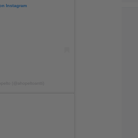
 on Instagram
opelto (@ahopeltoantti)