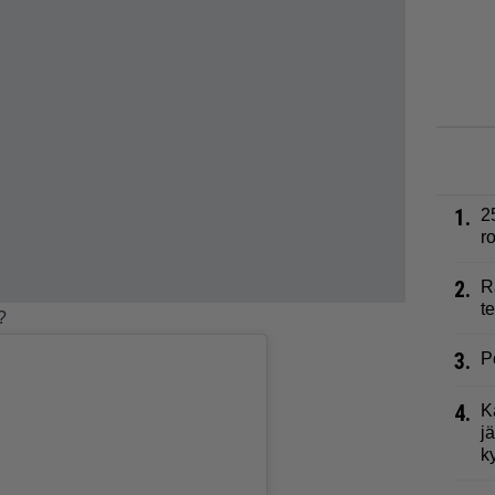
1.
2
r
2.
R
t
?
3.
P
4.
K
j
k