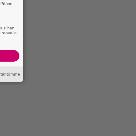
. Pääset
e
n siihen
uraavalla
äytäntömme