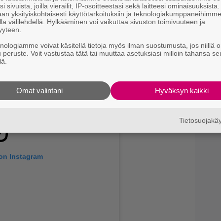
i sivuista, joilla vierailit, IP-osoitteestasi sekä laitteesi ominaisuuksista
an yksityiskohtaisesti käyttötarkoituksiin ja teknologiakumppaneihimm
la välilehdellä. Hylkääminen voi vaikuttaa sivuston toimivuuteen ja
yyteen.
knologiamme voivat käsitellä tietoja myös ilman suostumusta, jos niillä o
u peruste. Voit vastustaa tätä tai muuttaa asetuksiasi milloin tahansa se
lä.
Omat valintani
Hyväksyn kaikki
Tietosuojak
 on Instagram