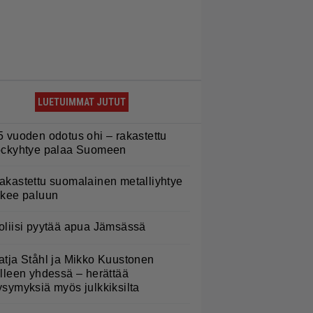
LUETUIMMAT JUTUT
5 vuoden odotus ohi – rakastettu
ockyhtye palaa Suomeen
akastettu suomalainen metalliyhtye
ekee paluun
oliisi pyytää apua Jämsässä
atja Ståhl ja Mikko Kuustonen
älleen yhdessä – herättää
ysymyksiä myös julkkiksilta