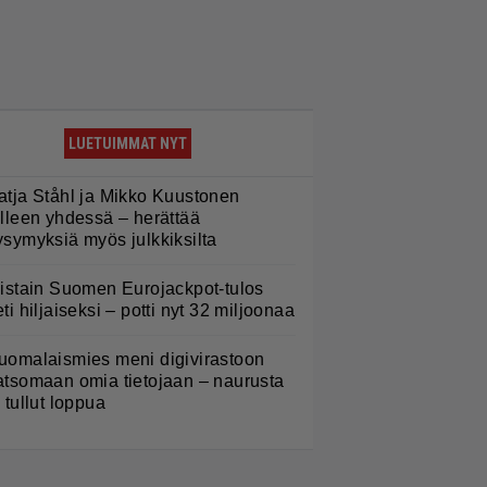
LUETUIMMAT NYT
atja Ståhl ja Mikko Kuustonen
älleen yhdessä – herättää
ysymyksiä myös julkkiksilta
iistain Suomen Eurojackpot-tulos
eti hiljaiseksi – potti nyt 32 miljoonaa
uomalaismies meni digivirastoon
atsomaan omia tietojaan – naurusta
i tullut loppua