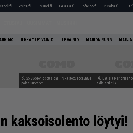
isodi.fi
Voice.fi
Soundi.fi
Pelaaja.fi
Inferno.fi
Rumba.fi
Tilt.f
ETUSIVU
UUSIMMAT
MUSIIKKI
HARKIMO
ILKKA "ILE" VAINIO
ILE VAINIO
MARION RUNG
MARJA 
3.
4.
25 vuoden odotus ohi – rakastettu rockyhtye
Laulaja Marionilla to
palaa Suomeen
tällä hetkellä
 kaksoisolento löytyi!