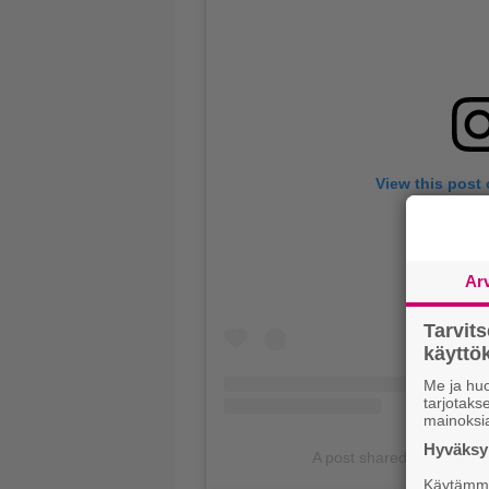
View this post
Ar
Tarvit
käytt
Me ja huo
tarjotak
mainoksi
Hyväksym
A post shared by Antti Ah
Käytämme 