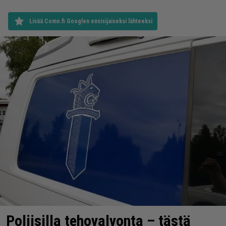
Lisää Como.fi Googlen ensisijaiseksi lähteeksi
Poliisilla tehovalvonta – tästä