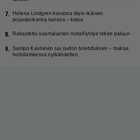
7.
Helena Lindgren kuvassa täysi-ikäisen
pojanpoikansa kanssa – katso
8.
Rakastettu suomalainen metalliyhtye tekee paluun
9.
Sampo Kaulanen sai oudon tulehduksen – makaa
hoitolaitteessa nytkähdellen