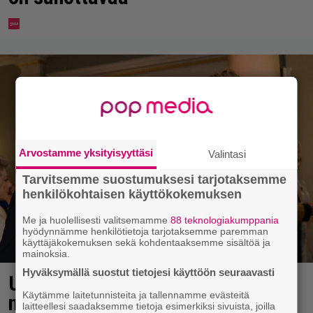
Arvostamme yksityisyyttäsi
Valintasi
Tarvitsemme suostumuksesi tarjotaksemme
henkilökohtaisen käyttökokemuksen
Me ja huolellisesti valitsemamme
88 teknologiakumppania
hyödynnämme henkilötietoja tarjotaksemme paremman
käyttäjäkokemuksen sekä kohdentaaksemme sisältöä ja
mainoksia.
Hyväksymällä suostut tietojesi käyttöön seuraavasti
Uuno: Hjallis Harkimo menee
Käytämme laitetunnisteita ja tallennamme evästeitä
naimisiin Jasmine Pajarin kanssa
laitteellesi saadaksemme tietoja esimerkiksi sivuista, joilla