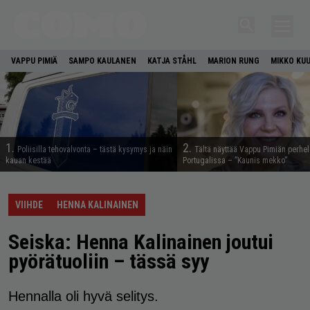
VAPPU PIMIÄ
SAMPO KAULANEN
KATJA STÅHL
MARION RUNG
MIKKO KU
1.
2.
Poliisilla tehovalvonta – tästä kysymys ja näin
Tältä näyttää Vappu Pimiän perhe
kauan kestää
Portugalissa – ”Kaunis mekko”
VIIHDE
HENNA KALINAINEN
Seiska: Henna Kalinainen joutui
pyörätuoliin – tässä syy
Hennalla oli hyvä selitys.