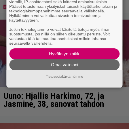
vierailit, IP-osoitteestasi sekä laitteesi ominaisuuksista.
Pääset tutustumaan yksityiskohtaisesti käyttötarkoituksiin ja
teknologiakumppaneihimme seuraavalla välilehdellä.
Hylkääminen voi vaikuttaa sivuston toimivuuteen ja
käytettävyyteen.
Jotkin teknologiamme voivat käsitellä tietoja myös ilman
suostumusta, jos niillä on siihen oikeutettu peruste. Voit
vastustaa tätä tai muuttaa asetuksiasi milloin tahansa
seuraavalla välilehdellä.
Hyväksyn kaikki
Omat valintani
Tietosuojakäytäntömme
Uuno: Hjallis Harkimo, 72, ja
Jasmine, 38, sanovat tahdon