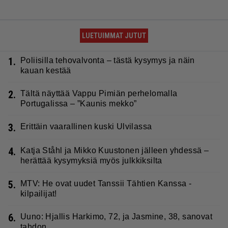
LUETUIMMAT JUTUT
1.
Poliisilla tehovalvonta – tästä kysymys ja näin
kauan kestää
2.
Tältä näyttää Vappu Pimiän perhelomalla
Portugalissa – ”Kaunis mekko”
3.
Erittäin vaarallinen kuski Ulvilassa
4.
Katja Ståhl ja Mikko Kuustonen jälleen yhdessä –
herättää kysymyksiä myös julkkiksilta
5.
MTV: He ovat uudet Tanssii Tähtien Kanssa -
kilpailijat!
6.
Uuno: Hjallis Harkimo, 72, ja Jasmine, 38, sanovat
tahdon