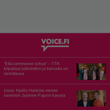
”Että semmonen sirkus” – TTK-
kilpailijat julkistettiin ja kansalla on
sanottavaa
Uuno: Hjallis Harkimo menee
naimisiin Jasmine Pajarin kanssa