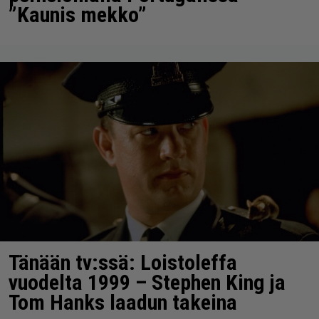
”Kaunis mekko”
Tänään tv:ssä: Loistoleffa
vuodelta 1999 – Stephen King ja
Tom Hanks laadun takeina