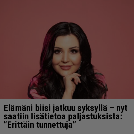
Elämäni biisi jatkuu syksyllä – nyt
saatiin lisätietoa paljastuksista:
”Erittäin tunnettuja”