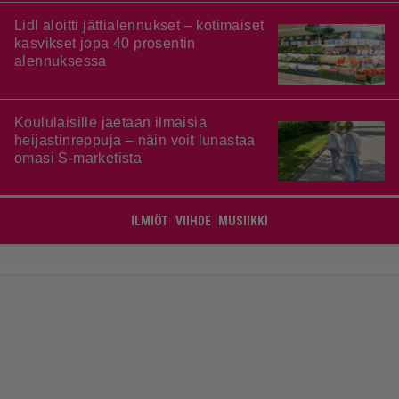
Lidl aloitti jättialennukset – kotimaiset
kasvikset jopa 40 prosentin
alennuksessa
Koululaisille jaetaan ilmaisia
heijastinreppuja – näin voit lunastaa
omasi S-marketista
ILMIÖT
VIIHDE
MUSIIKKI