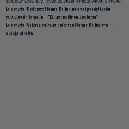
lähetetty
Seiskalle
, jossa selvitettiin mistä oikein on kyse.
Lue myös:
Podcast: Henna Kalinainen sai pysäyttävän
suruviestin lomalle – ”Ei luonnollinen kuolema”
Lue myös:
Vakava sairaus pelottaa Henna Kalinaista –
outoja oireita