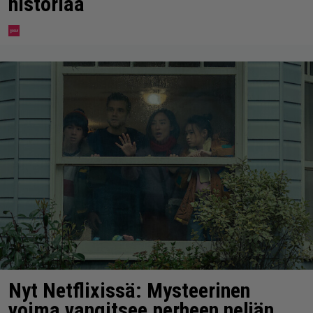
historiaa
Nyt Netflixissä: Mysteerinen
voima vangitsee perheen neljän