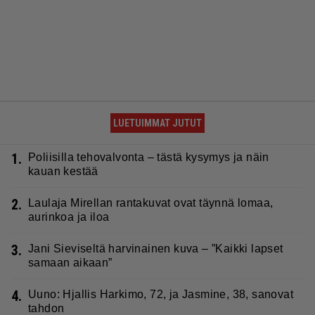
LUETUIMMAT JUTUT
1.
Poliisilla tehovalvonta – tästä kysymys ja näin
kauan kestää
2.
Laulaja Mirellan rantakuvat ovat täynnä lomaa,
aurinkoa ja iloa
3.
Jani Sieviseltä harvinainen kuva – ”Kaikki lapset
samaan aikaan”
4.
Uuno: Hjallis Harkimo, 72, ja Jasmine, 38, sanovat
tahdon