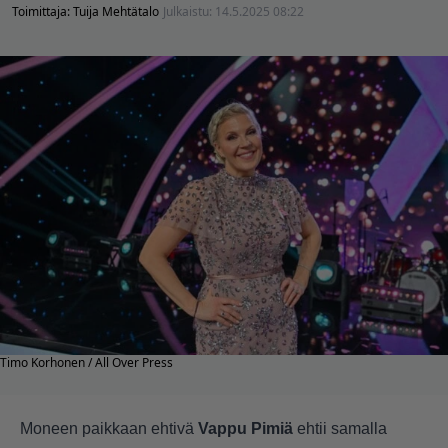
Toimittaja:
Tuija Mehtätalo
Julkaistu:
14.5.2025 08:22
Timo Korhonen / All Over Press
Moneen paikkaan ehtivä
Vappu Pimiä
ehtii samalla