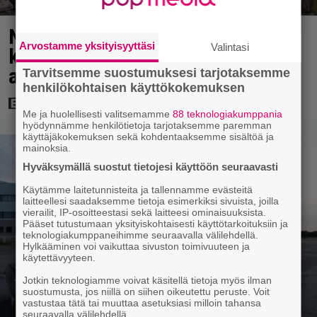
Nyt Netflixissä: Ricky Gervais on
Arvostamme yksityisyyttäsi
Valintasi
kiroileva kujakissa uudessa
aikuisten animaatiosarjassa
Tarvitsemme suostumuksesi tarjotaksemme
henkilökohtaisen käyttökokemuksen
Me ja huolellisesti valitsemamme
88 teknologiakumppania
hyödynnämme henkilötietoja tarjotaksemme paremman
käyttäjäkokemuksen sekä kohdentaaksemme sisältöä ja
mainoksia.
Hyväksymällä suostut tietojesi käyttöön seuraavasti
Käytämme laitetunnisteita ja tallennamme evästeitä
laitteellesi saadaksemme tietoja esimerkiksi sivuista, joilla
vierailit, IP-osoitteestasi sekä laitteesi ominaisuuksista.
Pääset tutustumaan yksityiskohtaisesti käyttötarkoituksiin ja
teknologiakumppaneihimme seuraavalla välilehdellä.
Hylkääminen voi vaikuttaa sivuston toimivuuteen ja
käytettävyyteen.
Jotkin teknologiamme voivat käsitellä tietoja myös ilman
suostumusta, jos niillä on siihen oikeutettu peruste. Voit
vastustaa tätä tai muuttaa asetuksiasi milloin tahansa
seuraavalla välilehdellä.