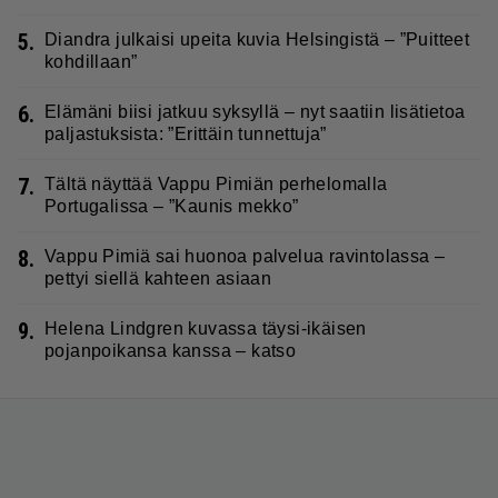
5.
Diandra julkaisi upeita kuvia Helsingistä – ”Puitteet
kohdillaan”
6.
Elämäni biisi jatkuu syksyllä – nyt saatiin lisätietoa
paljastuksista: ”Erittäin tunnettuja”
7.
Tältä näyttää Vappu Pimiän perhelomalla
Portugalissa – ”Kaunis mekko”
8.
Vappu Pimiä sai huonoa palvelua ravintolassa –
pettyi siellä kahteen asiaan
9.
Helena Lindgren kuvassa täysi-ikäisen
pojanpoikansa kanssa – katso