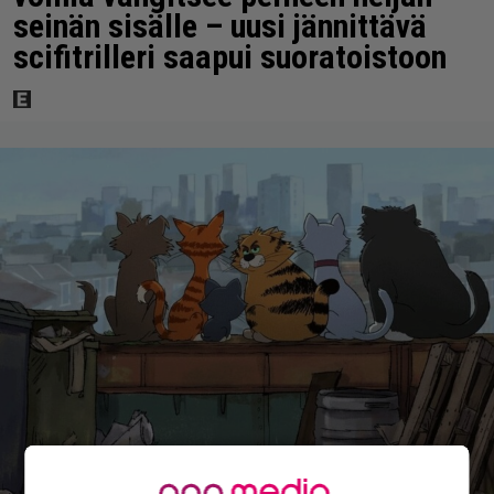
seinän sisälle – uusi jännittävä
scifitrilleri saapui suoratoistoon