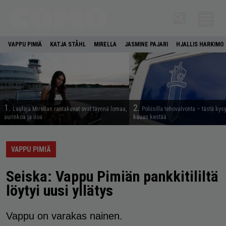
VAPPU PIMIÄ
KATJA STÅHL
MIRELLA
JASMINE PAJARI
HJALLIS HARKIMO
1.
2.
Laulaja Mirellan rantakuvat ovat täynnä lomaa,
Poliisilla tehovalvonta – tästä kys
aurinkoa ja iloa
kauan kestää
VAPPU PIMIÄ
Seiska: Vappu Pimiän pankkitililtä
löytyi uusi yllätys
Vappu on varakas nainen.