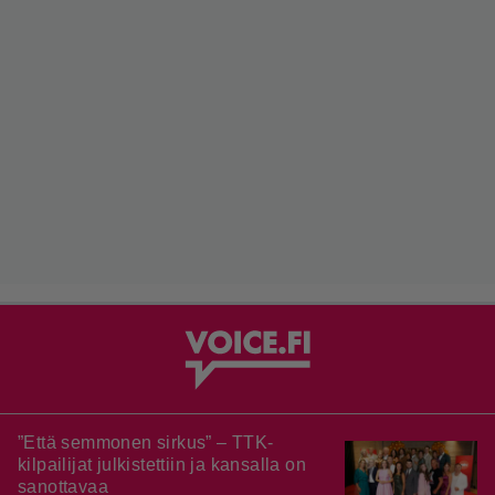
”Että semmonen sirkus” – TTK-
kilpailijat julkistettiin ja kansalla on
sanottavaa