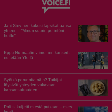
Jani Sievinen kokosi lapsikatraansa
yhteen – ”Minun suurin perintöni
heille”
Eppu Normaalin viimeinen konsertti
esitetään Ylellä
Syötkö perunoita näin? Tutkijat
löysivät yhteyden vakavaan
kansansairauteen
Poliisi kuljetti miestä putkaan – mies
kuoli