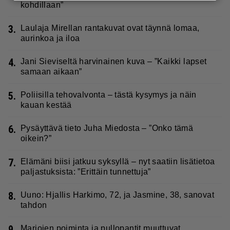
kohdillaan”
3.
Laulaja Mirellan rantakuvat ovat täynnä lomaa,
aurinkoa ja iloa
4.
Jani Sieviseltä harvinainen kuva – ”Kaikki lapset
samaan aikaan”
5.
Poliisilla tehovalvonta – tästä kysymys ja näin
kauan kestää
6.
Pysäyttävä tieto Juha Miedosta – ”Onko tämä
oikein?”
7.
Elämäni biisi jatkuu syksyllä – nyt saatiin lisätietoa
paljastuksista: ”Erittäin tunnettuja”
8.
Uuno: Hjallis Harkimo, 72, ja Jasmine, 38, sanovat
tahdon
9.
Marjojen poiminta ja pullopantit muuttuvat