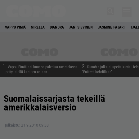
VAPPU PIMIÄ
MIRELLA
DIANDRA
JANI SIEVINEN
JASMINE PAJARI
HJAL
1.
2.
Vappu Pimiä sai huonoa palvelua ravintolassa
Diandra julkaisi upeita kuvia Hels
– pettyi siellä kahteen asiaan
”Puitteet kohdillaan”
Suomalaissarjasta tekeillä
amerikkalaisversio
Julkaistu:
21.9.2010 09:38