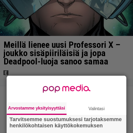
Meillä lienee uusi Professori X –
joukko sisäpiiriläisiä ja jopa
Deadpool-luoja sanoo samaa
Arvostamme yksityisyyttäsi
Valintasi
Tarvitsemme suostumuksesi tarjotaksemme
henkilökohtaisen käyttökokemuksen