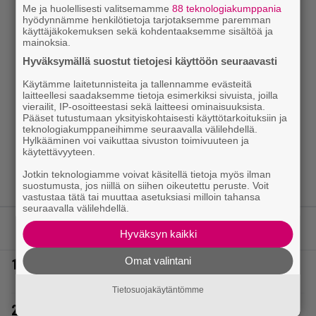
Me ja huolellisesti valitsemamme
88 teknologiakumppania
hyödynnämme henkilötietoja tarjotaksemme paremman
käyttäjäkokemuksen sekä kohdentaaksemme sisältöä ja
mainoksia.
Hyväksymällä suostut tietojesi käyttöön seuraavasti
Käytämme laitetunnisteita ja tallennamme evästeitä
laitteellesi saadaksemme tietoja esimerkiksi sivuista, joilla
vierailit, IP-osoitteestasi sekä laitteesi ominaisuuksista.
Pääset tutustumaan yksityiskohtaisesti käyttötarkoituksiin ja
teknologiakumppaneihimme seuraavalla välilehdellä.
Hylkääminen voi vaikuttaa sivuston toimivuuteen ja
käytettävyyteen.
Jotkin teknologiamme voivat käsitellä tietoja myös ilman
suostumusta, jos niillä on siihen oikeutettu peruste. Voit
vastustaa tätä tai muuttaa asetuksiasi milloin tahansa
seuraavalla välilehdellä.
LUETUIMMAT JUTUT
Hyväksyn kaikki
Omat valintani
1.
Vappu Pimiä sai huonoa palvelua ravintolassa –
pettyi siellä kahteen asiaan
Tietosuojakäytäntömme
2.
Diandra julkaisi upeita kuvia Helsingistä – ”Puitteet