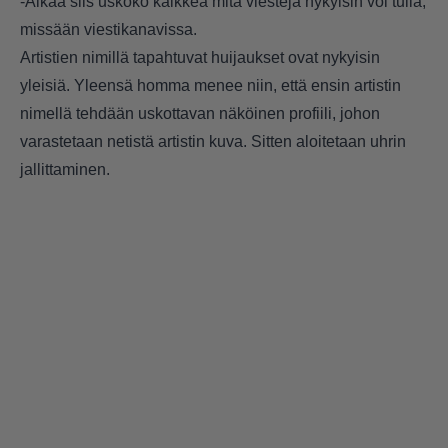
-Älkää siis uskoko kaikkea mitä viestejä nykyisin voi tulla,
missään viestikanavissa.
Artistien nimillä tapahtuvat huijaukset ovat nykyisin
yleisiä. Yleensä homma menee niin, että ensin artistin
nimellä tehdään uskottavan näköinen profiili, johon
varastetaan netistä artistin kuva. Sitten aloitetaan uhrin
jallittaminen.