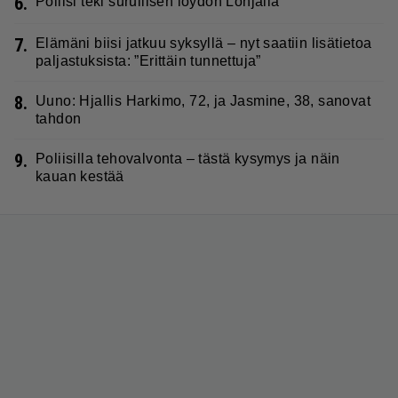
6.
Poliisi teki surullisen löydön Lohjalla
7.
Elämäni biisi jatkuu syksyllä – nyt saatiin lisätietoa
paljastuksista: ”Erittäin tunnettuja”
8.
Uuno: Hjallis Harkimo, 72, ja Jasmine, 38, sanovat
tahdon
9.
Poliisilla tehovalvonta – tästä kysymys ja näin
kauan kestää