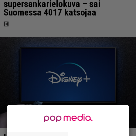
supersankarielokuva – sai
Suomessa 4017 katsojaa