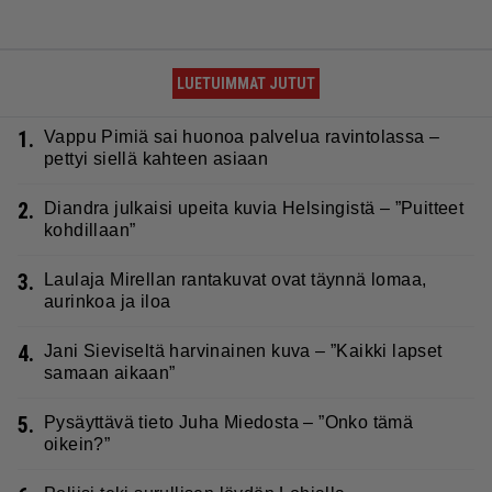
LUETUIMMAT JUTUT
1.
Vappu Pimiä sai huonoa palvelua ravintolassa –
pettyi siellä kahteen asiaan
2.
Diandra julkaisi upeita kuvia Helsingistä – ”Puitteet
kohdillaan”
3.
Laulaja Mirellan rantakuvat ovat täynnä lomaa,
aurinkoa ja iloa
4.
Jani Sieviseltä harvinainen kuva – ”Kaikki lapset
samaan aikaan”
5.
Pysäyttävä tieto Juha Miedosta – ”Onko tämä
oikein?”