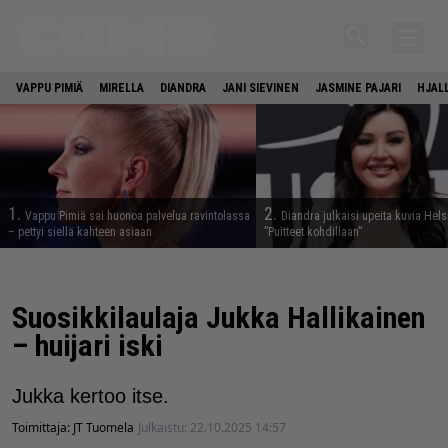
VAPPU PIMIÄ
MIRELLA
DIANDRA
JANI SIEVINEN
JASMINE PAJARI
HJAL
1.
2.
Vappu Pimiä sai huonoa palvelua ravintolassa
Diandra julkaisi upeita kuvia Hels
– pettyi siellä kahteen asiaan
”Puitteet kohdillaan”
Suosikkilaulaja Jukka Hallikainen
– huijari iski
Jukka kertoo itse.
Toimittaja:
JT Tuomela
Julkaistu:
22.10.2025 14:57