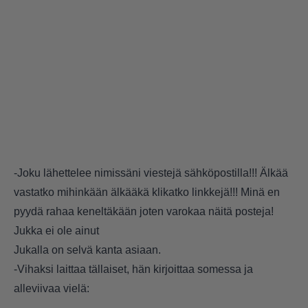
-Joku lähettelee nimissäni viestejä sähköpostilla!!! Älkää
vastatko mihinkään älkääkä klikatko linkkejä!!! Minä en
pyydä rahaa keneltäkään joten varokaa näitä posteja!
Jukka ei ole ainut
Jukalla on selvä kanta asiaan.
-Vihaksi laittaa tällaiset, hän kirjoittaa somessa ja
alleviivaa vielä: