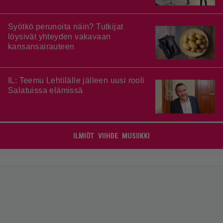
Syötkö perunoita näin? Tutkijat
löysivät yhteyden vakavaan
kansansairauteen
IL: Teemu Lehtilälle jälleen uusi rooli
Salatuissa elämissä
ILMIÖT
VIIHDE
MUSIIKKI