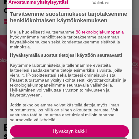
Huomio, Disney+-tilaaja: saatat
Arvostamme yksityisyyttäsi
Valintasi
olla oikeutettu korvauksiin
Tarvitsemme suostumuksesi tarjotaksemme
henkilökohtaisen käyttökokemuksen
Me ja huolellisesti valitsemamme
88 teknologiakumppania
hyödynnämme henkilötietoja tarjotaksemme paremman
käyttäjäkokemuksen sekä kohdentaaksemme sisältöä ja
mainoksia.
Hyväksymällä suostut tietojesi käyttöön seuraavasti
Käytämme laitetunnisteita ja tallennamme evästeitä
laitteellesi saadaksemme tietoja esimerkiksi sivuista, joilla
vierailit, IP-osoitteestasi sekä laitteesi ominaisuuksista.
Pääset tutustumaan yksityiskohtaisesti käyttötarkoituksiin ja
teknologiakumppaneihimme seuraavalla välilehdellä.
Hylkääminen voi vaikuttaa sivuston toimivuuteen ja
käytettävyyteen.
Jotkin teknologiamme voivat käsitellä tietoja myös ilman
suostumusta, jos niillä on siihen oikeutettu peruste. Voit
vastustaa tätä tai muuttaa asetuksiasi milloin tahansa
seuraavalla välilehdellä.
Essi Unkuri kaunistautui
Hyväksyn kaikki
synnytystä varten – katso kuvat