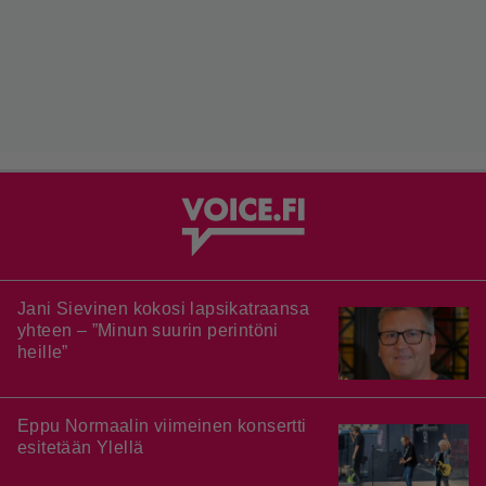
Jani Sievinen kokosi lapsikatraansa
yhteen – ”Minun suurin perintöni
heille”
Eppu Normaalin viimeinen konsertti
esitetään Ylellä