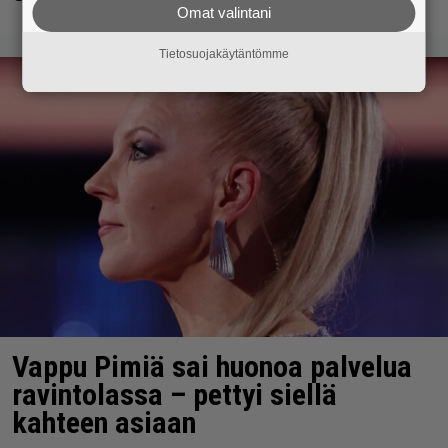
Omat valintani
Tietosuojakäytäntömme
Vappu Pimiä sai huonoa palvelua
ravintolassa – pettyi siellä
kahteen asiaan