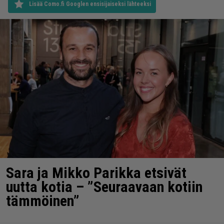
Lisää Como.fi Googlen ensisijaiseksi lähteeksi
Sara ja Mikko Parikka etsivät
uutta kotia – ”Seuraavaan kotiin
tämmöinen”