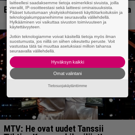
laitteellesi saadaksemme tietoja esimerkiksi sivuista, joilla
Erittäin vaarallinen kuski Ulvilassa
vierailit, IP-osoitteestasi sekä laitteesi ominaisuuksista.
Pääset tutustumaan yksityiskohtaisesti käyttötarkoituksiin ja
teknologiakumppaneihimme seuraavalla välilehdellä.
Hylkääminen voi vaikuttaa sivuston toimivuuteen ja
käytettävyyteen.
Jotkin teknologiamme voivat käsitellä tietoja myös ilman
suostumusta, jos niillä on siihen oikeutettu peruste. Voit
vastustaa tätä tai muuttaa asetuksiasi milloin tahansa
seuraavalla välilehdellä.
Hyväksyn kaikki
Omat valintani
Tietosuojakäytäntömme
MTV: He ovat uudet Tanssii