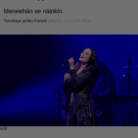
Meneehän se näinkin.
Toimittaja:
Jarkko Fräntilä
Julkaistu:
23.6.2026 08:01
AOP