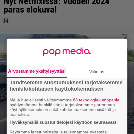
Nyt Netflixissä: Vuoden 2024
paras elokuva!
Arvostamme yksityisyyttäsi
Valintasi
Tarvitsemme suostumuksesi tarjotaksemme
henkilökohtaisen käyttökokemuksen
Me ja huolellisesti valitsemamme
88 teknologiakumppania
hyödynnämme henkilötietoja tarjotaksemme paremman
käyttäjäkokemuksen sekä kohdentaaksemme sisältöä ja
mainoksia.
Hyväksymällä suostut tietojesi käyttöön seuraavasti
Käytämme laitetunnisteita ja tallennamme evästeitä