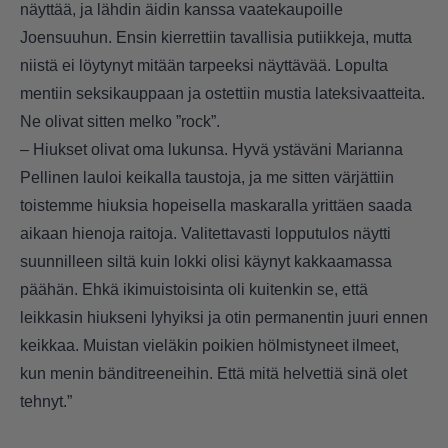
näyttää, ja lähdin äidin kanssa vaatekaupoille
Joensuuhun. Ensin kierrettiin tavallisia putiikkeja, mutta
niistä ei löytynyt mitään tarpeeksi näyttävää. Lopulta
mentiin seksikauppaan ja ostettiin mustia lateksivaatteita.
Ne olivat sitten melko ”rock”.
– Hiukset olivat oma lukunsa. Hyvä ystäväni Marianna
Pellinen lauloi keikalla taustoja, ja me sitten värjättiin
toistemme hiuksia hopeisella maskaralla yrittäen saada
aikaan hienoja raitoja. Valitettavasti lopputulos näytti
suunnilleen siltä kuin lokki olisi käynyt kakkaamassa
päähän. Ehkä ikimuistoisinta oli kuitenkin se, että
leikkasin hiukseni lyhyiksi ja otin permanentin juuri ennen
keikkaa. Muistan vieläkin poikien hölmistyneet ilmeet,
kun menin bänditreeneihin. Että mitä helvettiä sinä olet
tehnyt.”