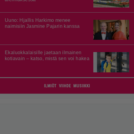
Uuno: Hjallis Harkimo menee
naimisiin Jasmine Pajarin kanssa
Ekaluokkalaisille jaetaan ilmainen
kotiavain – katso, mistä sen voi hakea
ILMIÖT
VIIHDE
MUSIIKKI