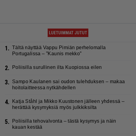
LUETUIMMAT JUTUT
1.
Tältä näyttää Vappu Pimiän perhelomalla
Portugalissa – ”Kaunis mekko”
2.
Poliisilla surullinen ilta Kuopiossa eilen
3.
Sampo Kaulanen sai oudon tulehduksen – makaa
hoitolaitteessa nytkähdellen
4.
Katja Ståhl ja Mikko Kuustonen jälleen yhdessä –
herättää kysymyksiä myös julkkiksilta
5.
Poliisilla tehovalvonta – tästä kysymys ja näin
kauan kestää