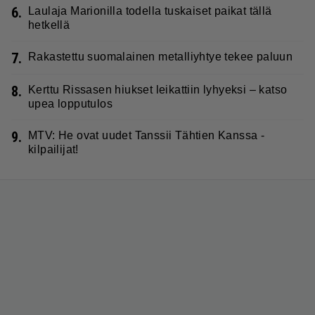
6.
Laulaja Marionilla todella tuskaiset paikat tällä
hetkellä
7.
Rakastettu suomalainen metalliyhtye tekee paluun
8.
Kerttu Rissasen hiukset leikattiin lyhyeksi – katso
upea lopputulos
9.
MTV: He ovat uudet Tanssii Tähtien Kanssa -
kilpailijat!