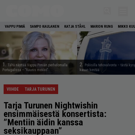
VAPPU PIMIÄ
SAMPO KAULANEN
KATJA STÅHL
MARION RUNG
MIKKO KU
1.
2.
Tältä näyttää Vappu Pimiän perhelomalla
Poliisilla tehovalvonta – tästä kys
Portugalissa – ”Kaunis mekko”
kauan kestää
VIIHDE
TARJA TURUNEN
Tarja Turunen Nightwishin
ensimmäisestä konsertista:
”Mentiin äidin kanssa
seksikauppaan”