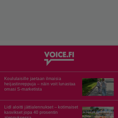
Koululaisille jaetaan ilmaisia
heijastinreppuja – näin voit lunastaa
omasi S-marketista
Lidl aloitti jättialennukset – kotimaiset
kasvikset jopa 40 prosentin
alennuksessa