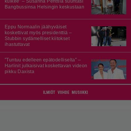
kulkee” – Susanna Penttilä suuntasi
Bangbussinsa Helsingin keskustaan
Eppu Normaalin jäähyväiset
koskettivat myös presidenttiä –
Stubbin sydämelliset kiitokset
ihastuttavat
”Tuntuu edelleen epätodelliselta” –
Harlinit julkaisivat koskettavan videon
pikku Daxista
ILMIÖT
VIIHDE
MUSIIKKI