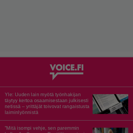
Yle: Uuden lain myötä työnhakijan
täytyy kertoa osaamisestaan julkisesti
netissä – yrittäjät toivovat rangaistusta
laiminlyönnistä
”Mitä isompi vehje, sen paremmin