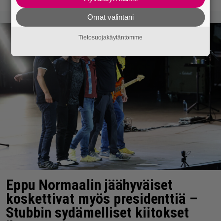
Omat valintani
Tietosuojakäytäntömme
Eppu Normaalin jäähyväiset
koskettivat myös presidenttiä –
Stubbin sydämelliset kiitokset