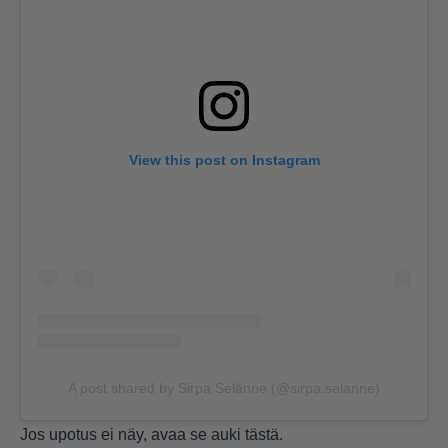
View this post on Instagram
A post shared by Sirpa Selänne (@sirpa.selanne)
Jos upotus ei näy, avaa se auki
tästä
.