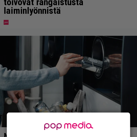
toivovat rangaistusta
laiminlyönnistä
Näky pullonpalautusautomaatilla