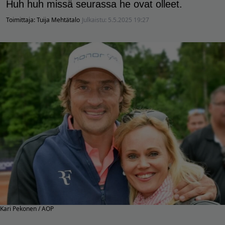
Huh huh missä seurassa he ovat olleet.
Toimittaja:
Tuija Mehtätalo
Julkaistu:
5.5.2025 19:27
Kari Pekonen / AOP