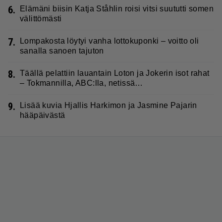
6.
Elämäni biisin Katja Ståhlin roisi vitsi suututti somen
välittömästi
7.
Lompakosta löytyi vanha lottokuponki – voitto oli
sanalla sanoen tajuton
8.
Täällä pelattiin lauantain Loton ja Jokerin isot rahat
– Tokmannilla, ABC:lla, netissä…
9.
Lisää kuvia Hjallis Harkimon ja Jasmine Pajarin
hääpäivästä