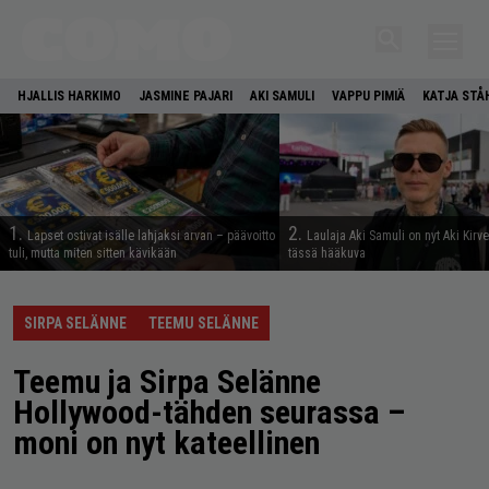
HJALLIS HARKIMO
JASMINE PAJARI
AKI SAMULI
VAPPU PIMIÄ
KATJA STÅ
1.
2.
Lapset ostivat isälle lahjaksi arvan – päävoitto
Laulaja Aki Samuli on nyt Aki Kirv
tuli, mutta miten sitten kävikään
tässä hääkuva
SIRPA SELÄNNE
TEEMU SELÄNNE
Teemu ja Sirpa Selänne
Hollywood-tähden seurassa –
moni on nyt kateellinen