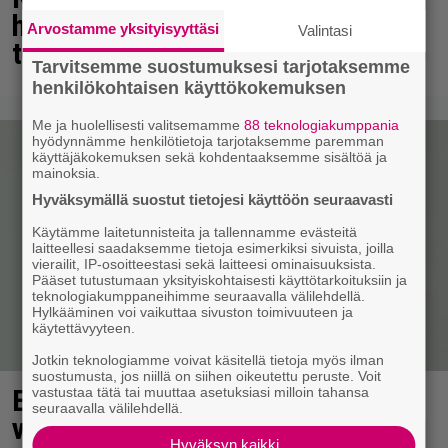
hekotuttaa – joku taatusti repinyt
Arvostamme yksityisyyttäsi
Valintasi
tahallaan
Tarvitsemme suostumuksesi tarjotaksemme
henkilökohtaisen käyttökokemuksen
Me ja huolellisesti valitsemamme
88 teknologiakumppania
hyödynnämme henkilötietoja tarjotaksemme paremman
käyttäjäkokemuksen sekä kohdentaaksemme sisältöä ja
mainoksia.
Hyväksymällä suostut tietojesi käyttöön seuraavasti
Käytämme laitetunnisteita ja tallennamme evästeitä
laitteellesi saadaksemme tietoja esimerkiksi sivuista, joilla
vierailit, IP-osoitteestasi sekä laitteesi ominaisuuksista.
Pääset tutustumaan yksityiskohtaisesti käyttötarkoituksiin ja
teknologiakumppaneihimme seuraavalla välilehdellä.
Hylkääminen voi vaikuttaa sivuston toimivuuteen ja
käytettävyyteen.
Jotkin teknologiamme voivat käsitellä tietoja myös ilman
suostumusta, jos niillä on siihen oikeutettu peruste. Voit
Elämäni biisin Katja Ståhlin roisi
vastustaa tätä tai muuttaa asetuksiasi milloin tahansa
seuraavalla välilehdellä.
vitsi suututti somen välittömästi
Hyväksyn kaikki