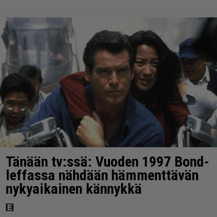
Tänään tv:ssä: Vuoden 1997 Bond-
leffassa nähdään hämmenttävän
nykyaikainen kännykkä