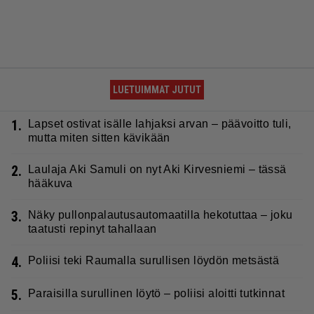
LUETUIMMAT JUTUT
1.
Lapset ostivat isälle lahjaksi arvan – päävoitto tuli,
mutta miten sitten kävikään
2.
Laulaja Aki Samuli on nyt Aki Kirvesniemi – tässä
hääkuva
3.
Näky pullonpalautusautomaatilla hekotuttaa – joku
taatusti repinyt tahallaan
4.
Poliisi teki Raumalla surullisen löydön metsästä
5.
Paraisilla surullinen löytö – poliisi aloitti tutkinnat