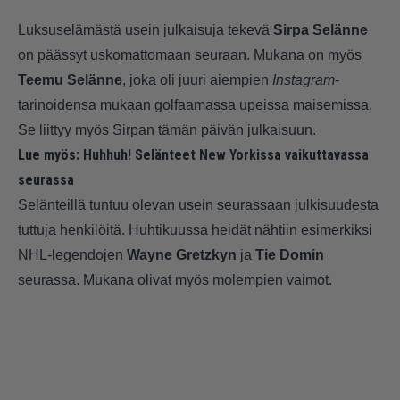
Luksuselämästä usein julkaisuja tekevä
Sirpa Selänne
on päässyt uskomattomaan seuraan. Mukana on myös
Teemu Selänne
, joka oli juuri aiempien
Instagram
-
tarinoidensa mukaan golfaamassa upeissa maisemissa.
Se liittyy myös Sirpan tämän päivän julkaisuun.
Lue myös:
Huhhuh! Selänteet New Yorkissa vaikuttavassa
seurassa
Selänteillä tuntuu olevan usein seurassaan julkisuudesta
tuttuja henkilöitä. Huhtikuussa heidät nähtiin esimerkiksi
NHL-legendojen
Wayne Gretzkyn
ja
Tie Domin
seurassa. Mukana olivat myös molempien vaimot.